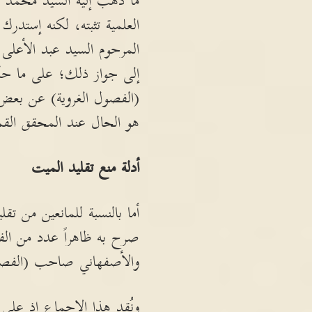
ما ذهب إليه السيد محمد 
العلمية تثبته، لكنه إستدرك
المرحوم السيد عبد الأعلى
إلى جواز ذلك؛ على ما حك
(الفصول الغروية) عن بعض م
هو الحال عند المحقق الق
أدلة منع تقليد الميت
أما بالنسبة للمانعين من ت
صرح به ظاهراً عدد من ال
والأصفهاني صاحب (الفصول
ونُقد هذا الاجماع إذ على 