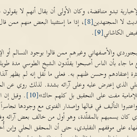
إخبارية تبدو متناقضة، وكان الأولى أن يقال أنهم لا يقولون بال
ديث لا المجتهدين
[8]
، إذا ما إستثنينا البعض منهم ممن قال
لفيض الكاشاني
[9]
.
وردي والأصفهاني وغيرهم ممن قالوا بوجود التسالم أو ا
مع ما جاء بأن الناس أصبحوا يقلّدون الشيخ الطوسي مدة طويل
رة إعتقادهم وحسن ظنهم به. فعلى ما نُقل إنه لم يظهر آن
لي الذي إعترض عليه وعلى آرائه بشدة. لذلك روي عن ا
 للإمامية مفت على التحقيق بل كلهم حاك»
[10]
. وقيل إن ا
واعتبروا التأليف في قبالها وإصدار الفتوى مع وجودها تجاسراً
كان يسميهم بالمقلّدة، وهو أول من خالف بعض آرائه وفتا
هاء على موقفهم التقليدي، حتى أن المحقق الحلي وإبن أُخت