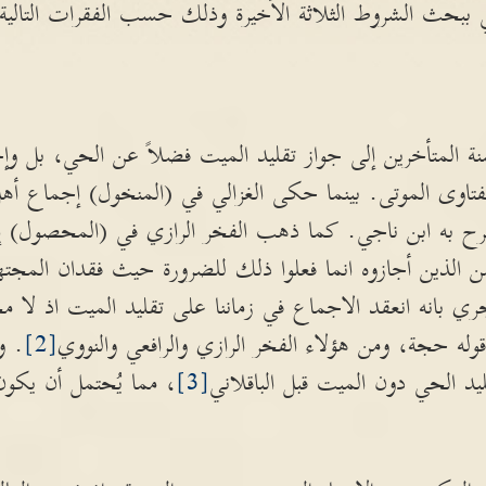
ي ببحث الشروط الثلاثة الأخيرة وذلك حسب الفقرات التالية
المتأخرين إلى جواز تقليد الميت فضلاً عن الحي، بل وإ
فتاوى الموتى. بينما حكى الغزالي في (المنخول) إجماع أه
رح به ابن ناجي. كما ذهب الفخر الرازي في (المحصول) إل
ن الذين أجازوه انما فعلوا ذلك للضرورة حيث فقدان المجت
جري بانه انعقد الاجماع في زماننا على تقليد الميت اذ لا 
وله حجة، ومن هؤلاء الفخر الرازي والرافعي والنووي
[2]
. و
د الحي دون الميت قبل الباقلاني
[3]
، مما يُحتمل أن يكو