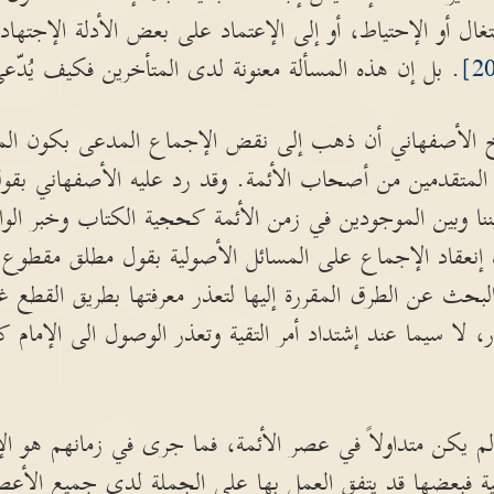
ال أو الإحتياط، أو إلى الإعتماد على بعض الأدلة الإجتهادي
. بل إن هذه المسألة معنونة لدى المتأخرين فكيف يُدّع
الأصفهاني أن ذهب إلى نقض الإجماع المدعى بكون المس
المتقدمين من أصحاب الأئمة. وقد رد عليه الأصفهاني بقول
يننا وبين الموجودين في زمن الأئمة كحجية الكتاب وخبر ا
ده إنعقاد الإجماع على المسائل الأصولية بقول مطلق مقطوع 
حث عن الطرق المقررة إليها لتعذر معرفتها بطريق القطع غالب
، لا سيما عند إشتداد أمر التقية وتعذر الوصول الى الإمام
لم يكن متداولاً في عصر الأئمة، فما جرى في زمانهم هو الإت
ة فبعضها قد يتفق العمل بها على الجملة لدى جميع الأعصار 