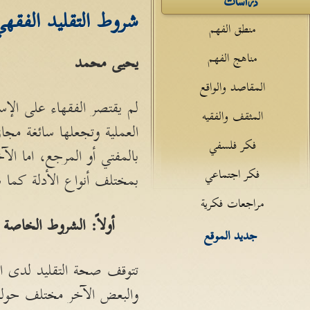
شروط التقليد الفقهي
منطق الفهم
مناهج الفهم
يحيى محمد
المقاصد والواقع
لم يقتصر الفقهاء على الإس
المثقف والفقيه
العملية وتجعلها سائغة مج
فكر فلسفي
بالمفتي أو المرجع، اما الآ
فكر اجتماعي
بمختلف أنواع الأدلة كما 
مراجعات فكرية
أولاً: الشروط الخاصة 
جديد الموقع
تتوقف صحة التقليد لدى ال
والبعض الآخر مختلف حوله، أ