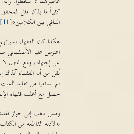
عاصرهما لا يتخطون رأيه. و
كثيراً ما يذكر مثل المحقق 
التنافي بين الكلامين»
[11]
هكذا كان الفقهاء بسيرتهم ا
إعترض عليه الأصفهاني صاح
عن إجتهاد، ومع التنزل ل
نُقل من أن الفقهاء آنذاك 
لم يمانعوا من تقليد الميت،
حصل مع أغلب فقهاء الإتج
وممن ذهب إلى جواز تقليد 
«الأدلة القاطعة من الكتاب