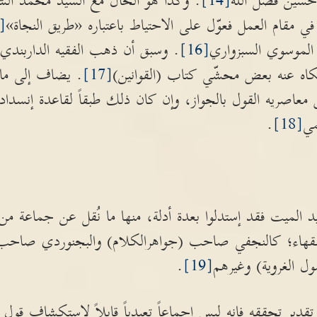
حسين فضل الله
[14]
. وكذا هو الحال مع السيد محمد الشير
 في مقام العمل فعوّل على الاحتياط باعتباره «طريق النجاة»
[15]
 الموسوي السبزواري
[16]
اه عنه بعض محشّي كتاب (القوانين)
[17]
. يضاف إلى ما
عاصريه القول بالجواز، وإن كان ذلك طبقاً لقاعدة إنسداد 
مي
[18]
.
قليد الميت فقد إستدلوا بعدة أدلة، منها ما نُقل عن جماعة 
فقهاء؛ كالنجفي صاحب (جواهرالكلام) والبجنوردي صاحب
 الغروية) وغيرهم
[19]
.
تقدير تحققه فإنه ليس إجماعاً تعبدياً قابلاً لإستكشاف قول