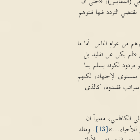
 في (المقابس): «حتى أن
 يقتضي التردد فيها فيتوهم
رهم من عوام الناس. أما ما
 «لم يكن عن تقليد بل
 مردود لكونه يسلم بما
ا بمستوى الإجتهاد، لكنهم
 بمراتب فقلدوه، كالذي
 الكاظمي، معتبراً ان
 للأحياء...»
[13]
. ومثله