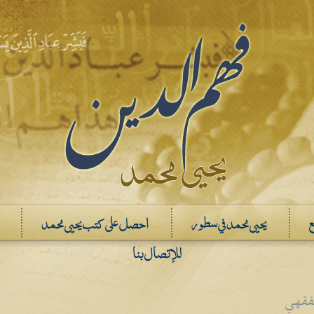
ع
يحيى محمد في سطور
احصل على كتب يحيى محمد
للإتصال بنا
لفقهي