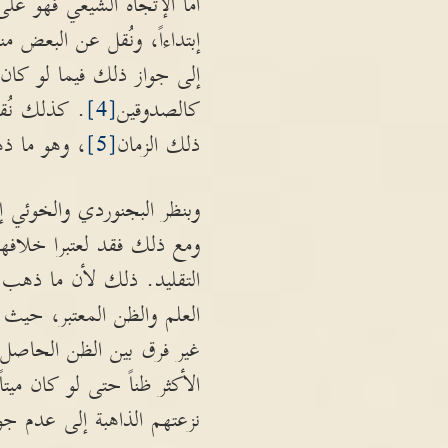
أما الإتجاه الشيعي فهو ع
إبتداءاً، ونُقل عن البعض 
إلى جواز ذلك فيما لو كان 
كالصدوقين
[4]
. كذلك نُقل
ذلك الزمان
[5]
، وهو ما ذه
وبنظر البجنوردي والخوئي إ
ومع ذلك فقد لعتبرا خلافه
التقليد. ذلك لأن ما ذهب إ
العلم والظن المعتبر، حيث
غير فرق بين الظن الحاصل من
الأكثر ظناً حتى لو كان ميتا
نزعتهم الذاهبة إلى عدم جواز