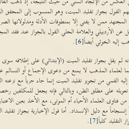
لى العكس من الإتجاه السني من حيث النتيجة، إذ ذهب الغال
منهم القول بجواز تقليد الميت، وهو المنسوب إلى المحقق ا
المجتهد ممن لا يفتي إلا بمنطوقات الأدلة ومدلولاتها الصري
 عن الأردبيلي والعلامة الحلي القول بالجواز عند فقد المج
ب إليه الخوئي أيضاً
[6]
.
نه لم يقل بجواز تقليد الميت (الإبتدائي) على إطلاقه سوى 
ما لعلماء المذهب لا يمنع من دعوى الإجماع أو التسالم ع
ليه القمي من تجويز تقليد الميت إنما جاء جرياً مع نزعته 
 تعويله على مطلق الظن، وبالتالي فإنه يجعل للمكلفين ر
 فتاوى العلماء الأحياء أم الموتى، مع الأخذ بعين الاعتبا
ً إنسجاماً مع دليل الإنسداد. أما قول الإخبارية بجواز تقليد 
 التقليد كلياً
[7]
.