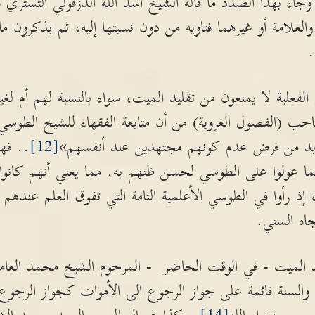
جاء بهذا الصدد ما قاله الشيخ أسد الله الدزفولي التستري
والعلامة أو غيرهما فتاويه من دون نسبتها إليه، ثم يذكرون ما
.
لفعلية لا يمنعون من تقليد الميت، سواء بالنسبة لهم أم لغي
ب (الفصول الغروية) من أن متابعة الفقهاء للشيخ الطوسي
ا بد من فرض عدم كونهم مجتهدين عند أنفسهم»
[12]
.. فهو
إنما عولوا على الطوسي لحسن ظنهم به. مما يعني أنهم كانو
 إذ رأوا في الطوسي الأعلمية التامة التي تفوق العلم عندهم
اه السني.
الميت - في الوقت الحاضر - المرحوم الشيخ محمد العاملي
 والسنة قائمة على جواز الرجوع الى الأموات كجواز الرجوع