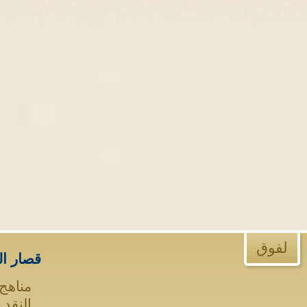
لفوق
قصار ال
مناهج 
النقد 