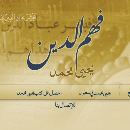
ع
يحيى محمد في سطور
احصل على كتب يحيى محمد
للإتصال بنا