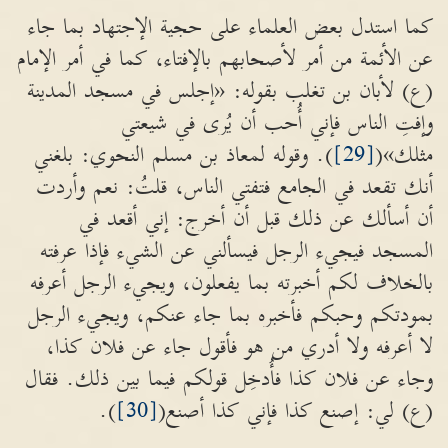
كما استدل بعض العلماء على حجية الإجتهاد بما جاء
عن الأئمة من أمر لأصحابهم بالإفتاء، كما في أمر الإمام
(ع) لأبان بن تغلب بقوله: «إجلس في مسجد المدينة
وإفتِ الناس فإني أُحب أن يُرى في شيعتي
مثلك»(
[29]
). وقوله لمعاذ بن مسلم النحوي: بلغني
أنك تقعد في الجامع فتفتي الناس، قلتُ: نعم وأردت
أن أسألك عن ذلك قبل أن أخرج: إني أقعد في
المسجد فيجيء الرجل فيسألني عن الشيء فإذا عرفته
بالخلاف لكم أخبرته بما يفعلون، ويجيء الرجل أعرفه
بمودتكم وحبكم فأخبره بما جاء عنكم، ويجيء الرجل
لا أعرفه ولا أدري من هو فأقول جاء عن فلان كذا،
وجاء عن فلان كذا فأُدخِل قولكم فيما بين ذلك. فقال
(ع) لي: إصنع كذا فإني كذا أصنع(
[30]
).