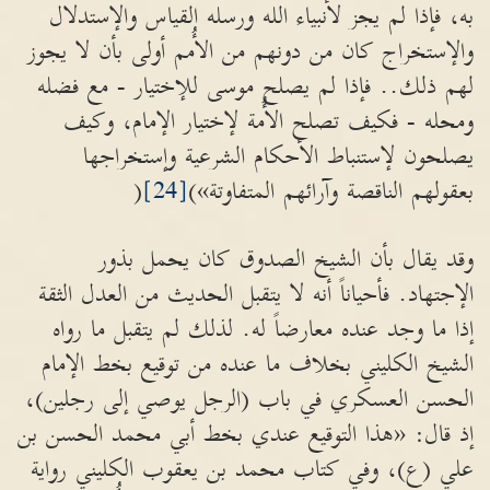
به، فإذا لم يجز لأنبياء الله ورسله القياس والإستدلال
والإستخراج كان من دونهم من الأُمم أولى بأن لا يجوز
لهم ذلك.. فإذا لم يصلح موسى للإختيار - مع فضله
ومحله - فكيف تصلح الأُمة لإختيار الإمام، وكيف
يصلحون لإستنباط الأحكام الشرعية وإستخراجها
بعقولهم الناقصة وآرائهم المتفاوتة»)
[24]
(
وقد يقال بأن الشيخ الصدوق كان يحمل بذور
الإجتهاد. فأحياناً أنه لا يتقبل الحديث من العدل الثقة
إذا ما وجد عنده معارضاً له. لذلك لم يتقبل ما رواه
الشيخ الكليني بخلاف ما عنده من توقيع بخط الإمام
الحسن العسكري في باب (الرجل يوصي إلى رجلين)،
إذ قال: «هذا التوقيع عندي بخط أبي محمد الحسن بن
علي (ع)، وفي كتاب محمد بن يعقوب الكليني رواية