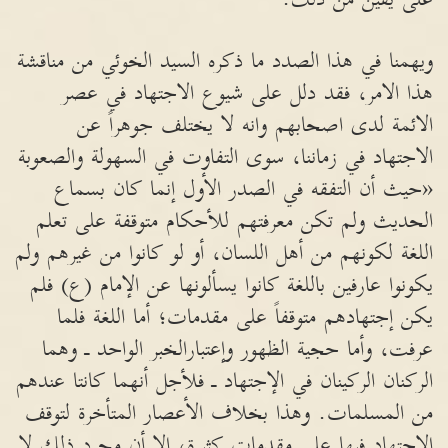
ويهمنا في هذا الصدد ما ذكره السيد الخوئي من مناقشة
هذا الامر، فقد دلل على شيوع الاجتهاد في عصر
الائمة لدى اصحابهم وانه لا يختلف جوهراً عن
الاجتهاد في زماننا، سوى التفاوت في السهولة والصعوبة
«حيث أن التفقه في الصدر الأول إنما كان بسماع
الحديث ولم تكن معرفتهم للأحكام متوقفة على تعلم
اللغة لكونهم من أهل اللسان، أو لو كانوا من غيرهم ولم
يكونوا عارفين باللغة كانوا يسألونها عن الإمام (ع) فلم
يكن إجتهادهم متوقفاً على مقدمات؛ أما اللغة فلما
عرفت، وأما حجية الظهور وإعتبارالخبر الواحد ـ وهما
الركنان الركينان في الإجتهاد ـ فلأجل أنهما كانتا عندهم
من المسلمات. وهذا بخلاف الأعصار المتأخرة لتوقف
الإجتهاد فيها على مقدمات كثيرة، إلا أن مجرد ذلك لا