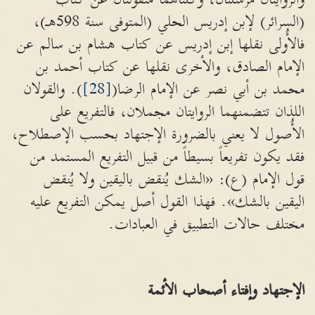
(السرائر) لإبن إدريس الحلي (المتوفى سنة 598هـ)،
فالأُولى نقلها إبن إدريس عن كتاب هشام بن سالم عن
الإمام الصادق، والأخرى نقلها عن كتاب أحمد بن
محمد بن أبي نصر عن الإمام الرضا(
[28]
). والقولان
اللذان تتضمنهما الروايتان مجملان، فالتفريع على
الأُصول لا يعني بالضرورة الإجتهاد بحسب الإصطلاح،
فقد يكون تفريعاً بسيطاً من قبيل التفريع المستمد من
قول الإمام (ع): «الشك يُنقض باليقين ولا يُنقض
اليقين بالشك». فهذا القول أصل يمكن التفريع عليه
مختلف حالات التطبيق في العبادات.
الإجتهاد وإفتاء أصحاب الأئمة