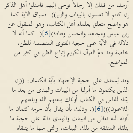
أرسلنا من قبلك إلا رجالاً نوحي إليهم فاسئلوا أهل الذكر
إن كنتم لا تعلمون بالبينات والزبر)). فسياق الاية كما
هو واضح متعلق بعلماء أهل الكتاب، وهو المنقول عن
إبن عباس ومجاهد والحسن وقتادة)
[5]
(. كما أنه لا
دلالة في الآية على حجية الفتوى المتضمنة للظن،
خاصة وقد ذمّ القرآن الكريم إتباع الظن في كثير من
المواضع.
وقد يُستدل على حجية الإجتهاد بآية الكتمان: ((إن
الذين يكتمون ما أنزلنا من البينات والهدى من بعد ما
بيّناه للناس في الكتاب أولئك يلعنهم الله ويلعنهم
اللاعنون)))
[6]
(، وذلك بأن يقال بأن حرمة كتمان ما
أنزله الله تعالى من البينات والهدى دالة على حجية ما
يتلقاه المتفقه من تلك البينات، والتي منها ما يتلقاه