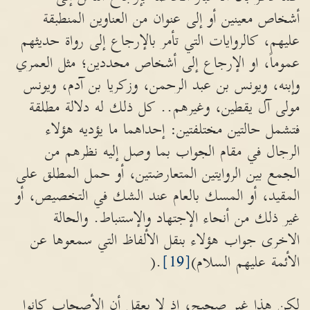
أشخاص معينين أو إلى عنوان من العناوين المنطبقة
عليهم، كالروايات التي تأمر بالإرجاع إلى رواة حديثهم
عموماً، او الإرجاع إلى أشخاص محددين؛ مثل العمري
وإبنه، ويونس بن عبد الرحمن، وزكريا بن آدم، ويونس
مولى آل يقطين، وغيرهم.. كل ذلك له دلالة مطلقة
فتشمل حالتين مختلفتين: إحداهما ما يؤديه هؤلاء
الرجال في مقام الجواب بما وصل إليه نظرهم من
الجمع بين الروايتين المتعارضتين، أو حمل المطلق على
المقيد، أو المسك بالعام عند الشك في التخصيص، أو
غير ذلك من أنحاء الإجتهاد والإستنباط. والحالة
الاخرى جواب هؤلاء بنقل الألفاظ التي سمعوها عن
الأئمة عليهم السلام)
[19]
.(
لكن هذا غير صحيح، اذ لا يعقل أن الأصحاب كانوا