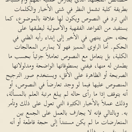
بطريقة كلية تشمل النظر في شتى الأخبار والكلمات
التي ترد في النصوص ويكون لها علاقة بالموضوع، كما
يستفيد من القواعد الفقهية والأُصولية ليطبقها على
بحثه، حتى ينتهي في الأخير إلى إبداء رأيه الظني في
الحكم. أما الراوي المميز فهو لا يمارس المعالجات
الكلية، بل يتعامل مع النصوص تعاملاً جزئياً بحسب ما
يطمئن له منها، فيفتي بمنطوقاتها الواضحة ومدلولاتها
الصريحة أو الظاهرة على الأقل، ويستخدم صور الترجيح
المنصوص عليها فيما لو وجد تعارضاً في النصوص، أو
أنه يتوقف إذا ما رأى حاله لم يبلغ مرتبة العلم بالمسألة،
وذلك عملاً بالأخبار الكثيرة التي تعول على ذلك وتأمر
به. وبالتالي فإنه لا يجازف بالعمل على الجمع بين
المتعارضات ما لم يكن مستنداً إلى حجة قاطعة أو أنه
على يقين من ذلك.