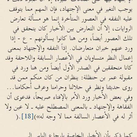
يوجب التغير في معنى الإجتهاد، فإن المهم مما يتوقف
عليه التفقه في العصور المتأخرة إنما هو مسألة تعارض
الروايات، إلا أن التعارض بين الأخبار كان يتحقق في
تلك العصور أيضاً، ومن هنا كانوا يسألونهم - ع - إذا
ورد عنهم خبران متعارضان. إذاً التفقه والإجتهاد بمعنى
إعمال النظر متساويان في الأعصار السابقة واللاحقة وقد
كانا متحققين في الصدر الأول أيضاً ومن هنا ورد في
مقبولة عمر بن حنظلة: ينظران من كان منكم ممن قد
روى حديثنا ونظر في حلالنا وحرامنا وعرف أحكامنا...
وفي بعض الأخبار ورد الأمر بالإفتاء صريحاً، فدعوى أن
الفقاهة والإجتهاد ـ بالمعنى المصطلح عليه ـ لا عين ولا
أثر له في الأعصار السالفة مما لا وجه له»)
[18]
.(
كما ذكر بأن الأخبار الخاصة بإرجاع الناس إلى