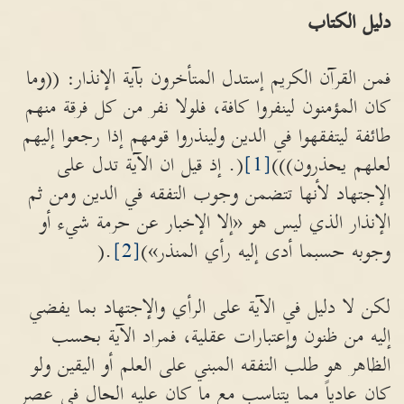
دليل الكتاب
فمن القرآن الكريم إستدل المتأخرون بآية الإنذار: ((وما
كان المؤمنون لينفروا كافة، فلولا نفر من كل فرقة منهم
طائفة ليتفقهوا في الدين ولينذروا قومهم إذا رجعوا إليهم
لعلهم يحذرون)))
[1]
(. إذ قيل ان الآية تدل على
الإجتهاد لأنها تتضمن وجوب التفقه في الدين ومن ثم
الإنذار الذي ليس هو «إلا الإخبار عن حرمة شيء أو
وجوبه حسبما أدى إليه رأي المنذر»)
[2]
.(
لكن لا دليل في الآية على الرأي والإجتهاد بما يفضي
إليه من ظنون وإعتبارات عقلية، فمراد الآية بحسب
الظاهر هو طلب التفقه المبني على العلم أو اليقين ولو
كان عادياً مما يتناسب مع ما كان عليه الحال في عصر