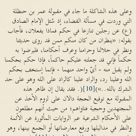
وعلى هذه الشاكلة ما جاء في مقبولة عمر بن حنظلة
التي وردت في مسألة القضاء، إذ سُئل الإمام الصادق
(ع) عن رجلين تنازعا في حكم فماذا يفعلان، فأجاب
بقوله: «ينظران من كان منكم ممن قد روى حديثنا
ونظر في حلالنا وحرامنا وعرف أحكامنا، فليرضوا به
حكماً فإني قد جعلته عليكم حاكماً، فإذا حكم بحكمنا
ولم يقبل منه - أيّ واحد منهما - فإنما إستخف بحكم
الله وعلينا رد، والراد علينا كالراد على الله وهو على حد
الشرك بالله..»)
[10]
(. فقد يقال إن ظاهر هذه
المقبولة مع توقيع الحجة دالان على لزوم الأخذ عن
المجتهدين وحجية فتاواهم؛ من حيث أنهم مطلعون
على الأحكام الشرعية عبر الروايات المأثورة عن الأئمة
والنظر في مداليلها ورفع معارضاتها أو الجمع بينها، وهو