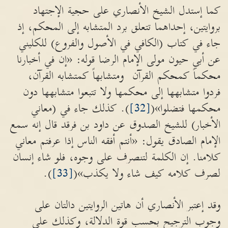
كما إستدل الشيخ الأنصاري على حجية الإجتهاد
بروايتين، إحداهما تتعلق برد المتشابه إلى المحكم، إذ
جاء في كتاب (الكافي في الأصول والفروع) للكليني
عن أبي حيون مولى الإمام الرضا قوله: «إن في أخبارنا
محكماً كمحكم القرآن ومتشابهاً كمتشابه القرآن،
فردوا متشابهها إلى محكمها ولا تتبعوا متشابهها دون
محكمها فتضلوا»(
[32]
). كذلك جاء في (معاني
الأخبار) للشيخ الصدوق عن داود بن فرقد قال إنه سمع
الإمام الصادق يقول: «أنتم أفقه الناس إذا عرفتم معاني
كلامنا. إن الكلمة لتنصرف على وجوه، فلو شاء إنسان
لصرف كلامه كيف شاء ولا يكذب»(
[33]
).
وقد إعتبر الأنصاري أن هاتين الروايتين دالتان على
وجوب الترجيح بحسب قوة الدلالة، وكذلك على