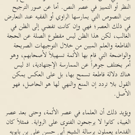
النظر أو التمييز في عصر النص. أما عن صور الترجيح
بين النصوص التي يمارسها الراوي أو الفقيه عند التعارض
في ذلك العصر؛ فهي وإن كانت تفضي إلى الظن في
الغالب، لكن هذا الظن ليس مقطوع الصلة عن الحجة
القاطعة والعلم المبين من خلال التوجيهات الصريحة
والواضحة التي قام بها الأئمة تسهيلاً لأصحابهم، وهو
أمر يختلف جوهراً عن الممارسة الإجتهادية، اذ ليس
هناك دلالة قاطعة تسمح بها، بل على العكس يمكن
القول بلا تردد إن المنع والنهي لها هو الحاصل، فهو
الأصل.
ويؤيد ذلك أن العلماء في عصر الأئمة، وحتى بعد عصر
الغيبة، كانوا لا يرجحون الفتوى على الرواية. فمثلاً كان
القدماء يعملون برسالة الشيخ أبي حسن علي بن بابويه