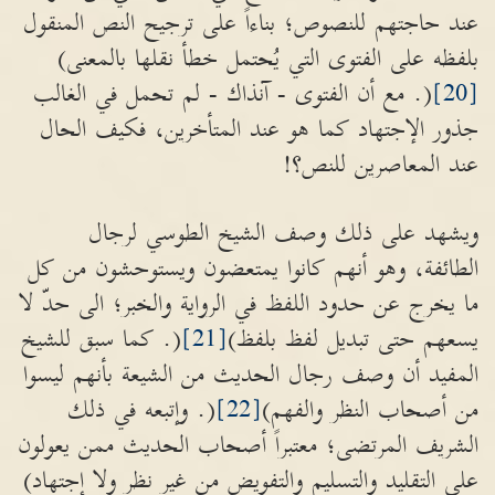
عند حاجتهم للنصوص؛ بناءاً على ترجيح النص المنقول
بلفظه على الفتوى التي يُحتمل خطأ نقلها بالمعنى)
[20]
(. مع أن الفتوى - آنذاك - لم تحمل في الغالب
جذور الإجتهاد كما هو عند المتأخرين، فكيف الحال
عند المعاصرين للنص؟!
ويشهد على ذلك وصف الشيخ الطوسي لرجال
الطائفة، وهو أنهم كانوا يمتعضون ويستوحشون من كل
ما يخرج عن حدود اللفظ في الرواية والخبر؛ الى حدّ لا
يسعهم حتى تبديل لفظ بلفظ)
[21]
(. كما سبق للشيخ
المفيد أن وصف رجال الحديث من الشيعة بأنهم ليسوا
من أصحاب النظر والفهم)
[22]
(. وإتبعه في ذلك
الشريف المرتضى؛ معتبراً أصحاب الحديث ممن يعولون
على التقليد والتسليم والتفويض من غير نظر ولا إجتهاد)