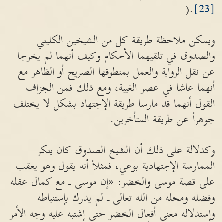
.(
[23]
ويمكن ملاحظة طريقة كل من الشيخين الكليني
والصدوق في تلقيهما الأحكام وكيف أنهما لم يخرجا
عن نقل الرواية والعمل بمنطوقها الصريح أو الظاهر مع
أنهما عاشا في عصر الغيبة، ومع ذلك فمن الجزاف
القول أنهما قد مارسا طريقة الإجتهاد بشكل لا يختلف
جوهراً عن طريقة المتأخرين.
وكدلالة على ذلك أن الشيخ الصدوق كان ينكر
الممارسة الإجتهادية بوعي، فمثلاً أنه يقول وهو يعقب
على قصة موسى والخضر: «إن موسى ـ مع كمال عقله
وفضله ومحله من الله تعالى ـ لم يدرك بإستنباطه
وإستدلاله معنى أفعال الخضر حتى إشتبه عليه وجه الأمر