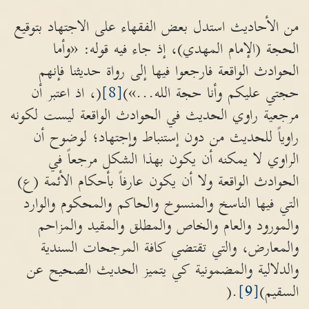
من الأحاديث استدل بعض الفقهاء على الاجتهاد بتوقيع
الحجة (الإمام المهدي)، إذ جاء فيه قوله: «وأما
الحوادث الواقعة فارجعوا فيها إلى رواة حديثنا فإنهم
حجتي عليكم وأنا حجة الله...»)
[8]
(، اذ اعتبر أن
مرجعية راوي الحديث في الحوادث الواقعة ليست لكونه
راوياً للحديث من دون إستنباط وإجتهاد؛ لوضوح أن
الراوي لا يمكنه أن يكون بهذا الشكل مرجعاً في
الحوادث الواقعة ولا أن يكون عارفاً بأحكام الأئمة (ع)
التي فيها الناسخ والمنسوخ والحاكم والمحكوم والوارد
والمورود والعام والخاص والمطلق والمقيد والمزاحم
والمعارض، والتي تقتضي كافة المرجحات السندية
والدلالية والمضمونية كي يتميز الحديث الصحيح عن
السقيم)
[9]
.(