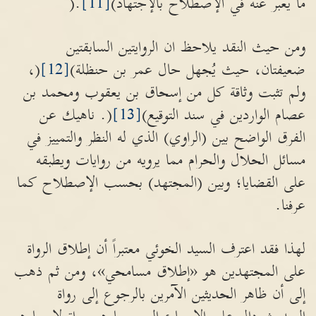
ما يعبر عنه في الإصطلاح بالإجتهاد)
[11]
.(
ومن حيث النقد يلاحظ ان الروايتين السابقتين
ضعيفتان، حيث يُجهل حال عمر بن حنظلة)
[12]
(،
ولم تثبت وثاقة كل من إسحاق بن يعقوب ومحمد بن
عصام الواردين في سند التوقيع)
[13]
(. ناهيك عن
الفرق الواضح بين (الراوي) الذي له النظر والتمييز في
مسائل الحلال والحرام مما يرويه من روايات ويطبقه
على القضايا؛ وبين (المجتهد) بحسب الإصطلاح كما
عرفنا.
لهذا فقد اعترف السيد الخوئي معتبراً أن إطلاق الرواة
على المجتهدين هو «إطلاق مسامحي»، ومن ثم ذهب
إلى أن ظاهر الحديثين الآمرين بالرجوع إلى رواة