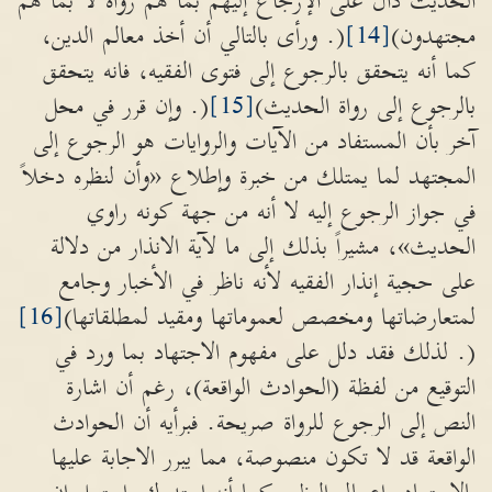
الحديث دال على الإرجاع إليهم بما هم رواة لا بما هم
مجتهدون)
[14]
(. ورأى بالتالي أن أخذ معالم الدين،
كما أنه يتحقق بالرجوع إلى فتوى الفقيه، فانه يتحقق
بالرجوع إلى رواة الحديث)
[15]
(. وإن قرر في محل
آخر بأن المستفاد من الآيات والروايات هو الرجوع إلى
المجتهد لما يمتلك من خبرة وإطلاع «وأن لنظره دخلاً
في جواز الرجوع إليه لا أنه من جهة كونه راوي
الحديث»، مشيراً بذلك إلى ما لآية الانذار من دلالة
على حجية إنذار الفقيه لأنه ناظر في الأخبار وجامع
لمتعارضاتها ومخصص لعموماتها ومقيد لمطلقاتها)
[16]
(. لذلك فقد دلل على مفهوم الاجتهاد بما ورد في
التوقيع من لفظة (الحوادث الواقعة)، رغم أن اشارة
النص إلى الرجوع للرواة صريحة. فبرأيه أن الحوادث
الواقعة قد لا تكون منصوصة، مما يبرر الاجابة عليها