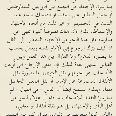
يمارسون الإجتهاد من الجمع بين الروايتين المتعارضتين
أو حمل المطلق على المقيد أو التمسك بالعام عند
الشك في التخصيص أو غير ذلك من أنحاء الإجتهاد
والإستنباط. ذلك لأن هناك نصوصاً كثيرة تنهى عن
ممارسة مثل هذا النحو من الإجتهاد المفضي إلى الظن.
اذ كيف يترك الرجوع إلى الإمام نفسه ويعمل بحسب
ما يتصوره الذهن؟ وما الفارق بين هذا العمل وبين
القياس المنهي عنه؟ لذلك فإن معنى الإرجاع إلى أُولئك
الأصحاب هو تخويلهم نقل الفتوى، إما بصورة نقل
الألفاظ المسموعة عن الإمام، أو نقل المعنى الحاصل
منها. وبذلك نستنتج ايضاً أن الناس - في القبال - لم
يمارسوا التقليد للأصحاب ما دام أن هؤلاء ليسوا من
أهل الرأي والإجتهاد، بل هم نقلة ألفاظ أو معاني،
والناس كانوا يتبعونهم في ذلك.. ففرق كبير بين التقليد