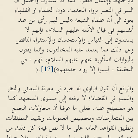
بالإجتهاد وإعمال النظر. كما أنه استدرك واحتمل ان
السر في التعبير برواة الحديث دون العلماء او الفقهاء
يعود الى أن علماء الشيعة «ليس لهم رأي من عند
أنفسهم في قبال الأئمة عليهم السلام، فإنهم لا
يستندون إلى القياس والإستحسان والإستقراء الناقص
وغير ذلك مما يعتمد عليه المخالفون، وإنما يفتون
بالروايات المأثورة عنهم عليهم السلام، فهم - في
الحقيقة - ليسوا إلا رواة حديثهم»)
[17]
.(
والواقع أن كون الراوي له خبرة في معرفة المعاني والنظر
والتمييز في القضايا؛ لا يرفعه إلى مستوى المجتهد كما
هو مصطلح عليه. فعلى ما عرفنا أن محاولات الجمع
بين المتعارضات وتخصيص العمومات وتقييد المطلقات
وتطبيق القواعد العامة على ما لا نص فيه؛ كل ذلك من
خصائص المجتهد الذي يمارس عملية الفهم والإستنباط