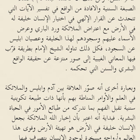
الصبغة السننية والافادة من الواقع في تفسير الآيات التي
تتحدث عن القرار الإلهي في اختيار الإنسان خليفة له
في الأرض مع اعتراض الملائكة ورد الباري وعرض
الأسماء عليهم وسجودهم لهذا الخليفة وعصيان ابليس
عن السجود، فكل ذلك تناوله الشيخ الإمام بطريقة قرّب
فيها المعاني الغيبية إلى صور منتزعة عن حقيقة الواقع
البشري والسنن التي تحكمه .
وبعبارة أخرى أنه صوّر العلاقة بين آدم وابليس والملائكة
في العلم والأوامر المناطة بهم بأنها ذات طبيعة تكوينية
سننية تقبل الفهم بما ندركه من طبائع الأمور في الحياة
البشرية. فبداية أنه اعتبر بأن إخبار الله الملائكة بجعل
الإنسان خليفة في الأرض هو تهيئة الأرض وقوى هذا
العالم وأرواحه مسخرة لوجود الإنسان يتصرف فيها