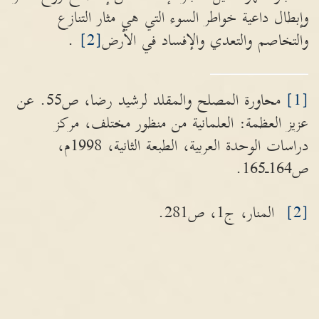
وإبطال داعية خواطر السوء التي هي مثار التنازع
والتخاصم والتعدي والإفساد في الأرض
[2]
.
[1]
محاورة المصلح والمقلد لرشيد رضا، ص55. عن
عزيز العظمة: العلمانية من منظور مختلف، مركز
دراسات الوحدة العربية، الطبعة الثانية، 1998م،
ص164ـ165.
[2]
المنار، ج1، ص281.