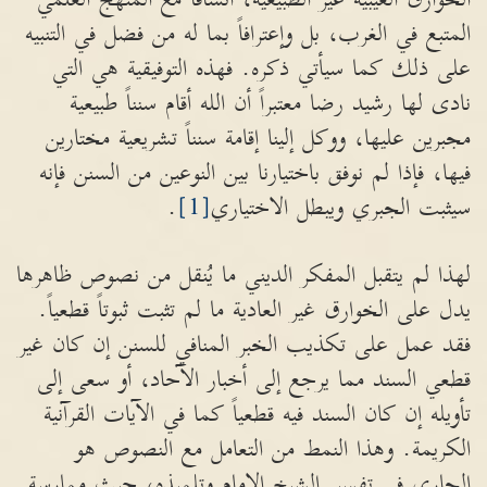
المتبع في الغرب، بل وإعترافاً بما له من فضل في التنبيه
على ذلك كما سيأتي ذكره. فهذه التوفيقية هي التي
نادى لها رشيد رضا معتبراً أن الله أقام سنناً طبيعية
مجبرين عليها، ووكل إلينا إقامة سنناً تشريعية مختارين
فيها، فإذا لم نوفق باختيارنا بين النوعين من السنن فإنه
سيثبت الجبري ويبطل الاختياري
[1]
.
لهذا لم يتقبل المفكر الديني ما يُنقل من نصوص ظاهرها
يدل على الخوارق غير العادية ما لم تثبت ثبوتاً قطعياً.
فقد عمل على تكذيب الخبر المنافي للسنن إن كان غير
قطعي السند مما يرجع إلى أخبار الآحاد، أو سعى إلى
تأويله إن كان السند فيه قطعياً كما في الآيات القرآنية
الكريمة. وهذا النمط من التعامل مع النصوص هو
الجاري في تفسير الشيخ الإمام وتلميذه، حيث ممارسة