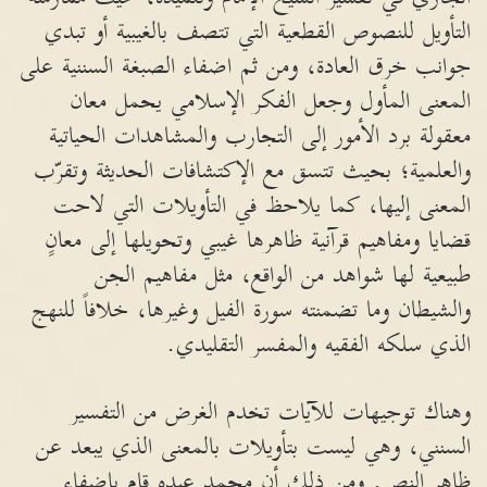
التأويل للنصوص القطعية التي تتصف بالغيبية أو تبدي
جوانب خرق العادة، ومن ثم اضفاء الصبغة السننية على
المعنى المأول وجعل الفكر الإسلامي يحمل معان
معقولة برد الأمور إلى التجارب والمشاهدات الحياتية
والعلمية؛ بحيث تتسق مع الإكتشافات الحديثة وتقرّب
المعنى إليها، كما يلاحظ في التأويلات التي لاحت
قضايا ومفاهيم قرآنية ظاهرها غيبي وتحويلها إلى معانٍ
طبيعية لها شواهد من الواقع، مثل مفاهيم الجن
والشيطان وما تضمنته سورة الفيل وغيرها، خلافاً للنهج
الذي سلكه الفقيه والمفسر التقليدي.
وهناك توجيهات للآيات تخدم الغرض من التفسير
السنني، وهي ليست بتأويلات بالمعنى الذي يبعد عن
ظاهر النص. ومن ذلك أن محمد عبده قام باضفاء