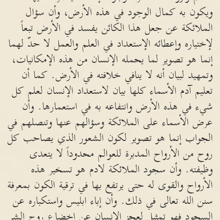
ويكون به كمال الوجود في هذه الأرض، وأن سؤال
الملائكة عن جعل هذا الكائن يفسد في الأرض تبعاً
لإختياره وإعطائه الإستعداد في العلم والعمل لا حدّ لهما
إنما هو تصوير لما يحمله الإنسان من هذه الإمكانيات،
وتمهيد لبيان أنه لا ينافي خلافته في الأرض. كما أن
تعليم آدم الأسماء كلها بيان لاستعداد الإنسان لعلم كل
شيء في هذه الأرض وانتفاعه به في استعمارها. وأن
عرض الأسماء على الملائكة وسؤالهم عنها وتنصلهم في
الجواب إنما هو تصوير لكون الشعور الذي يصاحب كل
روح من الأرواح المدبرة للعوالم محدوداً لا يتعدى
وظيفته. وأن سجود الملائكة لادم هو تسخير هذه
الأرواح والقوى له حتى يرتفع بها في ترقية الكون بمعرفة
سنن الله تعالى في ذلك. وأن إباء ابليس واستكباره عن
السجود فهو تمثيل لعجز الإنسان عن إخضاع روح الشر