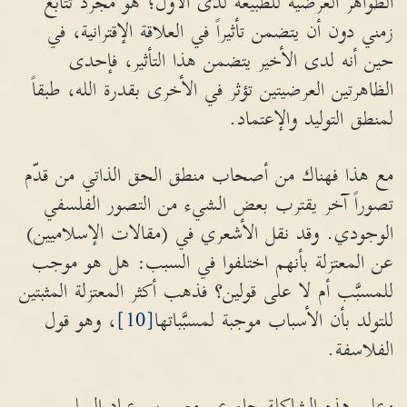
الظواهر العرضية للطبيعة لدى الأول؛ هو مجرد تتابع
زمني دون أن يتضمن تأثيراً في العلاقة الإقترانية، في
حين أنه لدى الأخير يتضمن هذا التأثير، فإحدى
الظاهرتين العرضيتين تؤثر في الأخرى بقدرة الله، طبقاً
لمنطق التوليد والإعتماد.
مع هذا فهناك من أصحاب منطق الحق الذاتي من قدّم
تصوراً آخر يقترب بعض الشيء من التصور الفلسفي
الوجودي. وقد نقل الأشعري في (مقالات الإسلاميين)
عن المعتزلة بأنهم اختلفوا في السبب: هل هو موجب
للمسبَّب أم لا على قولين؟ فذهب أكثر المعتزلة المثبتين
للتولد بأن الأسباب موجبة لمسبَّباتها
[10]
، وهو قول
الفلاسفة.
وعلى هذه الشاكلة جاء عن معمر بن عباد السلمي