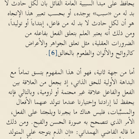
يحافظ على مبدأ السببية العامة القائل بأن لكل حادث لا
بد له من «سبب» يوجده، أو بحسب تعبير هذا الإتجاه
هو أن لكل حادث لا بد له من فاعل، إبتداءاً أو توليداً،
ومن ذلك أنه يعتبر العلم بتعلق الفعل بفاعله من
الضرورات العقلية، مثل تعلق الجواهر والأعراض
كالروائح والألوان والطعوم بالخالق
[6]
.
أما من جهة ثانية، فهو أن هذا المفهوم يتسق تماماً مع
البداهة الأولية للحق الذاتي، إذ يجعل من العلاقة بين
الفعل والفاعل علاقة غير محتمة أو لزومية، وبالتالي فإنه
يحفظ لنا إرادتنا وإختيارنا عندما تتولد عنهما الأفعال
والمسبَّبات، فليس هناك ما يجبرنا ويلجئنا على الفعل،
الأمر الذي تتصحح به صورة الحسن والقبح. ومن ذلك
ما قاله القاضي الهمداني: «إن الذم يتوجه على المتولد