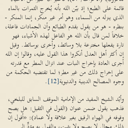
قائمة على الطبع؛ إذ بيّن الله بأنه يُخرج الثمرات بالماء
الذي ينزله من السماء، وهو أمر غير منكر، إنما المنكر -
بنظره - هو من يقول بقدم الطبائع وأن الجمادات فاعلة،
خلافاً لمن قال بأن الله هو الفاعل لهذه الأشياء، فهو
تارة يفعلها مخترعة بلا وسائط، وأخرى بوسائط. وقيل
إن أكثر أهل العدل أنكروا هذا القول عليه، وقالوا إن الله
أجرى العادة بإخراج النبات عند انزال المطر مع قدرته
على إخراج ذلك من غير مطر؛ لما تقتضيه الحكمة من
وجوه المصالح الدينية والدنيوية
[12]
.
وأيّد الشيخ المفيد من الإمامية الموقف السابق للبلخي،
فذهب يقول ضمن عنوان (القول في الثقيل: هل يصح
وقوفه في الهواء الرقيق بغير علاقة ولا عماد): «أقول إن
ذلك محال لا يصح ولا يثبت، والقول به مؤدٍّ إلى