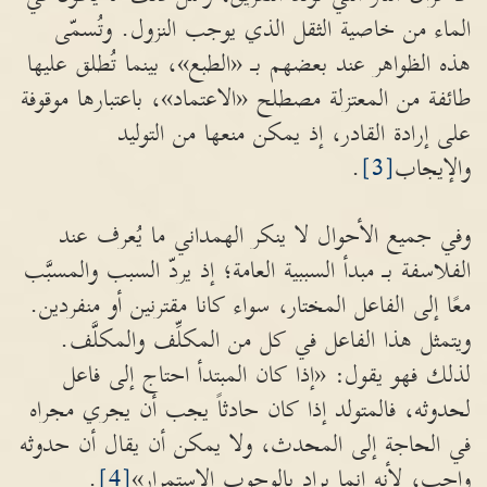
الماء من خاصية الثقل الذي يوجب النزول. وتُسمّى
هذه الظواهر عند بعضهم بـ «الطبع»، بينما تُطلق عليها
طائفة من المعتزلة مصطلح «الاعتماد»، باعتبارها موقوفة
على إرادة القادر، إذ يمكن منعها من التوليد
والإيجاب
[3]
.
وفي جميع الأحوال لا ينكر الهمداني ما يُعرف عند
الفلاسفة بـ مبدأ السببية العامة؛ إذ يردّ السبب والمسبَّب
معًا إلى الفاعل المختار، سواء كانا مقترنين أو منفردين.
ويتمثل هذا الفاعل في كل من المكلِّف والمكلَّف.
لذلك فهو يقول: «إذا كان المبتدأ احتاج إلى فاعل
لحدوثه، فالمتولد إذا كان حادثاً يجب أن يجري مجراه
في الحاجة إلى المحدث، ولا يمكن أن يقال أن حدوثه
واجب، لأنه إنما يراد بالوجوب الاستمرار»
[4]
.