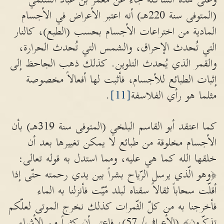
(المتوفى سنة 220هـ) أنه اعتبر الأعراض في الأجسام
المادية من اختراعات الأجسام بحسب (الطبع)، كالنار
التي تُحدث الإحراق، والشمس التي تُحدث الحرارة،
والقمر الذي يُحدث التلوين. كذلك ذهب الجاحظ إلى
إثبات الطبائع للأجسام، فأثبت لها أفعالاً مخصوصة
مثلما هو رأي الفلاسفة
[11]
.
كما اعتقد أبو القاسم البلخي (المتوفى سنة 319هـ) بأن
الأجسام مخلوقة من طبائع لا يمكن تغييرها بعد أن
خلقها الله كما هي عليه، ومما استدل به قوله تعالى:
﴿وهو الّذي يرسل الرّياح بشراً بين يدي رحمته حتّى إذا
أقلّت سحاباً ثقالاً سقناه لبلد مّيّت فأنزلنا به الماء
فأخرجنا به من كلّ الثّمرات كذلك نخرج الموتى لعلّكم
تذكّرون﴾ (الأعراف/ 57)، فاعتبر أن كثيراً من الأشياء