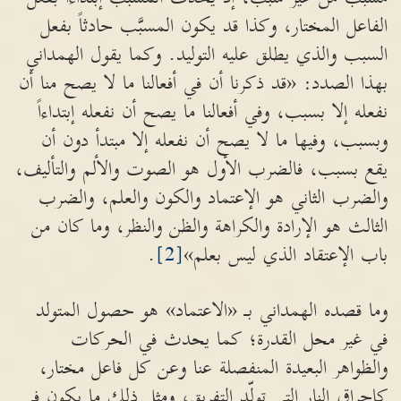
الفاعل المختار، وكذا قد يكون المسبَّب حادثاً بفعل
السبب والذي يطلق عليه التوليد. وكما يقول الهمداني
بهذا الصدد: «قد ذكرنا أن في أفعالنا ما لا يصح منا أن
نفعله إلا بسبب، وفي أفعالنا ما يصح أن نفعله إبتداءاً
وبسبب، وفيها ما لا يصح أن نفعله إلا مبتدأ دون أن
يقع بسبب، فالضرب الأول هو الصوت والألم والتأليف،
والضرب الثاني هو الإعتماد والكون والعلم، والضرب
الثالث هو الإرادة والكراهة والظن والنظر، وما كان من
باب الإعتقاد الذي ليس بعلم»
[2]
.
وما قصده الهمداني بـ «الاعتماد» هو حصول المتولد
في غير محل القدرة؛ كما يحدث في الحركات
والظواهر البعيدة المنفصلة عنا وعن كل فاعل مختار،
كاحراق النار التي تولّد التفريق، ومثل ذلك ما يكون في