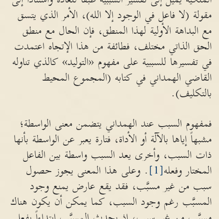
مقولة (لا فاعل في الوجود إلا الله)، الأمر الذي يتسق
مع البداهة الأولية لهذا المنطق، فإن الحال مع منطق
الحق الذاتي مختلف، فطائفة من هذا الإتجاه اعتمدت
في تفسيرها للسببية على مفهوم «التوليد» كالذي تناوله
القاضي الهمداني في كتابه (المجموع المحيط
بالتكليف).
فمفهوم السبب عند الهمداني يتضمن معنى الواسطة؛
مشبهاً إياها بالآلة أو الأداة، فتارة يعبر عن الواسطة بأنها
ذات السبب، وأخرى يعد السبب واسطة بين الفاعل
المختار وفعله
[1]
. وعلى هذا المعنى يجوز حصول
سبب من غير مسبَّب، فقد يقع عارض يمنع وجود
المسبَّب رغم وجود السبب، كما يمكن أن يكون هناك
مسبَّب من غير سبب، إذ يحدث المسبَّب إبتداءاً بفعل