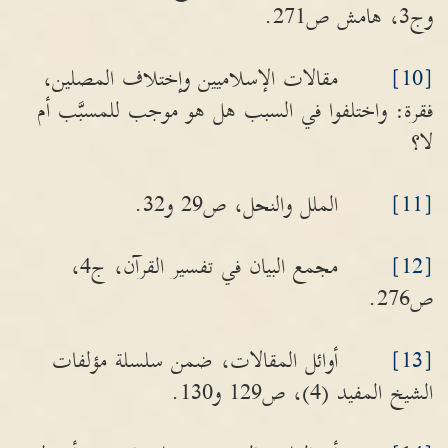
وج3، هامش ص271.
[10]
مقالات الإسلاميين وإختلاف المصلين،
فقرة: واختلفوا في السبب هل هو موجب للمسبَّب أم
لا؟
[11]
الملل والنحل، ص29 و32.
[12]
مجمع البيان في تفسير القرآن، ج4،
ص276.
[13]
أوائل المقالات، ضمن سلسلة مؤلفات
الشيخ المفيد (4)، ص129 و130.