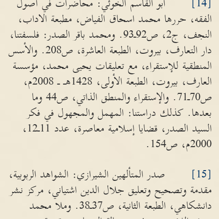
[14]
أبو القاسم الخوئي: محاضرات في أصول
الفقه، حررها محمد اسحاق الفياض، مطبعة الاداب،
النجف، ج2، ص92ـ93. ومحمد باقر الصدر: فلسفتنا،
دار التعارف، بيروت، الطبعة العاشرة، ص208. والأسس
المنطقية للإستقراء، مع تعليقات يحيى محمد، مؤسسة
العارف، بيروت، الطبعة الأولى، 1428هـ ـ 2008م،
ص70ـ71. والإستقراء والمنطق الذاتي، ص44 وما
بعدها. كذلك دراستنا: المهمل والمجهول في فكر
السيد الصدر، قضايا إسلامية معاصرة، عدد 11ـ12،
2000م، ص154.
[15]
صدر المتألهين الشيرازي: الشواهد الربوبية،
مقدمة وتصحيح وتعليق جلال الدين اشتياني، مركز نشر
دانشكاهي، الطبعة الثانية، ص37ـ38. وملا محمد