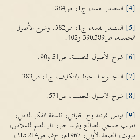
[4]
المصدر نفسه، ج1، ص384.
[5]
المصدر نفسه، ج1، ص382. وشرح الأصول
الخمسة، ص389ـ390 و402.
[6]
شرح الأصول الخمسة، ص51 و90.
[7]
المجموع المحيط بالتكليف، ج1، ص383.
[8]
شرح الأصول الخمسة، ص571.
[9]
لويس غرديه وج. قنواتي: فلسفة الفكر الديني،
تعريب صبحي الصالح وفريد جبر، دار العلم للملايين،
بيروت، الطبعة الأولى، 1967م، ج3، ص214ـ215،