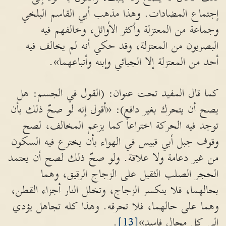
إجتماع المضادات. وهذا مذهب أبي القاسم البلخي
وجماعة من المعتزلة وأكثر الأوائل، وخالفهم فيه
البصريون من المعتزلة، وقد حكي أنه لم يخالف فيه
أحد من المعتزلة إلا الجبائي وإبنه وأتباعهما».
كما قال المفيد تحت عنوان: (القول في الجسم: هل
يصح أن يتحرك بغير دافع): «أقول إنه لو صحّ ذلك بأن
توجد فيه الحركة اختراعاً كما يزعم المخالف، لصح
وقوف جبل أبي قبيس في الهواء بأن يخترع فيه السكون
من غير دعامة ولا علاقة. ولو صحّ ذلك لصح أن يعتمد
الحجر الصلب الثقيل على الزجاج الرقيق، وهما
بحالهما، فلا ينكسر الزجاج، وتخلل النار أجزاء القطن،
وهما على حالهما، فلا تحرقه. وهذا كله تجاهل يؤدي
إلى كل محال فاسد»
[13]
.