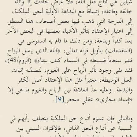
شيئين هي نتاج فعل الله، فلا عرض حادث إلا والله
خالقه وفاعله، إتساقاً مع البداهة الأولية لحق الملكية،
إلى الدرجة التي ذهب فيها بعض أصحاب هذا المنطق
إلى اعتبار الإعتقاد بتأثير الأشياء بعضها في البعض الآخر
يعد كفراً وبدعة، ومن ذلك ما قام به السنوسي في
(المقدمات) بتأويل قوله تعالى: ﴿الله الذي يرسل الرياح
فتثير سحاباً فيبسطه في السماء كيف يشاء﴾ (الروم/48)،
فقد نفى وجود تأثير الرياح على الغيوم، لتضمّنه إثبات
العلل الوسيطة، معتبراً مثل هذا الإعتقاد أصل الكفر
والبدعة. وعليه عدّ العلاقة بين الرياح والغيوم ما هي إلا
«إسناد مجازي» عقلي محض
[9]
.
وبالتالي فإن عموم أتباع حق الملكية يختلف رأيهم في
السببية عن أتباع الحق الذاتي، فالإقتران السببي بين