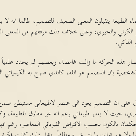
ماء الطبيعة يتقبلون المعنى الضعيف للتصميم، طالما انه لا 
لتطور الكوني والحيوي، وعلى خلاف ذلك موقفهم من المعنى ا
 الذكي.
صار هذه الحركة ما زالت غامضة، وبعضهم لم يحدد علمياً
الشخصية بان المصمم هو الله، كالذي صرح به الكيميائي ا
ل على ان التصميم يعود الى عنصر لاطبيعاني مستبطن ضمن 
ري، حيث لا يعتبر طبيعاني رغم انه غير مفارق للطبيعة، وك
تتحكمان بالكون بحسب الافتراض الفيزيائي المعاصر، رغم انهم
 ولا عن قوانينهما اي شيء مطلقاً. وقبل ذلك كانت فكرة ال