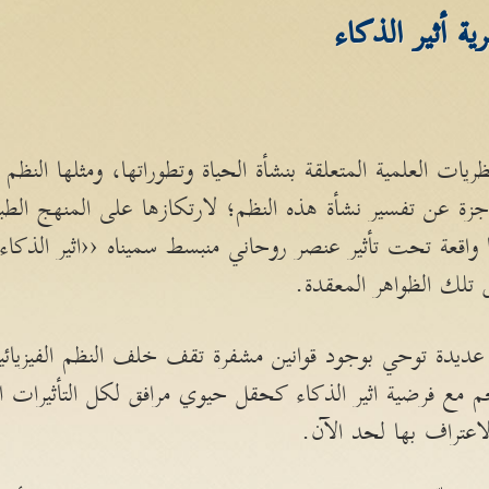
ريات العلمية المتعلقة بنشأة الحياة وتطوراتها، ومثلها النظم ال
جزة عن تفسير نشأة هذه النظم؛ لارتكازها على المنهج الطبي
ا واقعة تحت تأثير عنصر روحاني منبسط سميناه ‹‹اثير الذك
 تلك الظواهر المعقدة.
 عديدة توحي بوجود قوانين مشفرة تقف خلف النظم الفيزيائ
م مع فرضية اثير الذكاء كحقل حيوي مرافق لكل التأثيرات الف
لاعتراف بها لحد الآن.