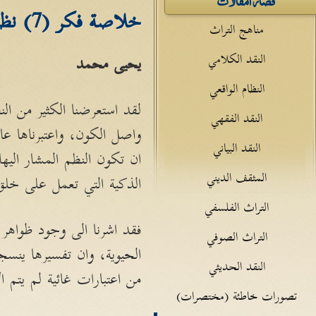
خلاصة فكر (7) نظرية أثير الذكاء
مناهج التراث
النقد الكلامي
يحيى محمد
النظام الواقعي
لقد استعرضنا الكثير من النظ
النقد الفقهي
واصل الكون، واعتبرناها عا
النقد البياني
ان تكون النظم المشار اليه
المثقف الديني
الذكية التي تعمل على خلق
التراث الفلسفي
فقد اشرنا الى وجود ظواهر
التراث الصوفي
الحيوية، وان تفسيرها ينسج
النقد الحديثي
من اعتبارات غائية لم يتم ا
تصورات خاطئة (مختصرات)