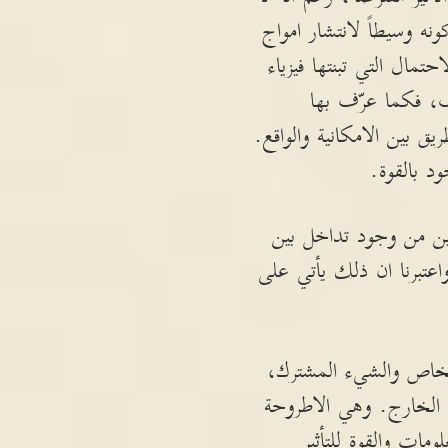
 وسيطاً لانتشار امواج
مال التي تبنتها فيزياء
ف، فكما عرّف بها
ق بين الامكانية والواقع.
ود بالقوة.
يين من وجود تداخل بين
عتبرنا ان ذلك يأتي على
خاص والشيء المشترك،
 الخارج. وهي الاطروحة
ومات والقوة للتأثير