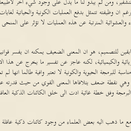
لتشفير، ومن ثم يبدو لنا ما يدل على وجود شيء اخر لاطبيع
 رغم ان وظيفته تتمثل بدفع العمليات الكونية والحياتية لغاي
ء والعشوائية المترتبة عن هذه العمليات لا تؤثر على المنحى 
ابقين للتصميم، هو ان المعنى الضعيف يمكنه ان يفسر قوانين 
زيائية والكيميائية، لكنه عاجز عن تفسير ما يخرج عن هذا ال
ناسبة للبرمجة الحيوية والكونية لا تعتبر وافية طالما انها لم
 وهي نقطة ضعف يتلافاها المعنى القوي من حيث قدرته ع
مجة وفق خطة غائية ادت الى خلق الكائنات الذكية العاقلة،
 مع ما ذهب اليه بعض العلماء من وجود كائنات ذكية عاقلة 