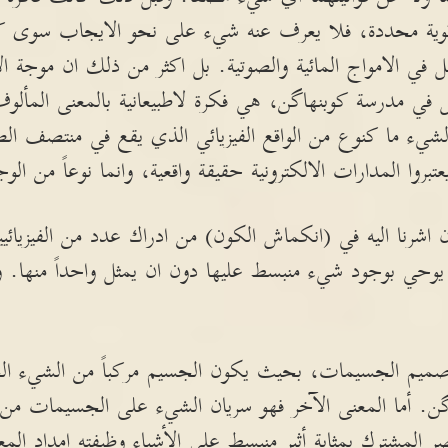
ية محددة، فلا يعرف عنه شيء على نحو الايجاب سوى كونه
ي الامواج المائية والصوتية. بل اكثر من ذلك ان موجة الاحت
ثل في مدرسة كوبنهاگن، هي فكرة لاطبيعانية بالمعنى المألو
 لشيء ما كنوع من الواقع الفيزيائي الذي يقع في منتصف الطري
بروا المدارات الالكترونية حقيقة واقعية، وانما نوعاً من الوج
ن اشرنا اليه في (انكماش الكون) من ادراك عدد من الفيزيائ
يوحي بوجود شيء منبسط عليها دون ان يمثل واحداً منها. وا
صميم الجسيمات، بحيث يكون الجسيم مركباً من الشيء ال
گن. أما المعنى الآخر فهو سريان الشيء على الجسيمات من
صر المشترك بمثابة أثير منبسط على الأشياء وظيفته إمداد المعل