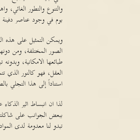
والتنوع والتطور الغائي، و
بوم في وجود عناصر دفينة م
ويمكن التمثيل على هذه الفك
الصور المختلفة، ومن دونها
طبائعها الامكانية، وبدونه 
العقل، فهو كالنور الذي تتم
استناداً إلى هذا التجلي بال
لذا ان انبساط اثير الذكاء 
ببعض الجوانب على شاكلته 
تبدو لنا معدومة لدى الموا