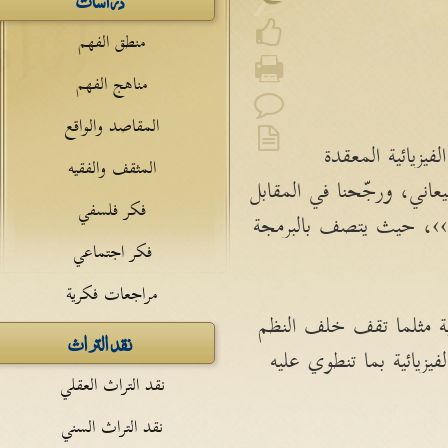
منطق الفهم
مناهج الفهم
المقاصد والواقع
فيزيائية المعقدة
المثقف والفقيه
عاني، ورجّحنا في المقابل
فكر فلسفي
اء››، حيث يتصف بالبرمجة
فكر اجتماعي
مراجعات فكرية
ية مثلما تقف خلف النظم
نقد التراث
يزيائية بما تنطوي عليه
نقد التراث العقلي
نقد التراث السني