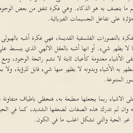
اهم ما يتصف به هو الذكاء. وهي فكرة تتفق من بعض الوجوه م
ؤثرة على تفاعل الجسيمات الفيزيائية.
رة بالتصورات الفلسفية القديمة، فهي فكرة أشبه بالهيولى ال
 لا يظهر شيء. أو انها أشبه بالعقل الالهي الذي ينبسط ع
تبقى الأشياء معدومة كأعيان ثابتة لا تشم رائحة الوجود، وم
ظهر به الأشياء وبدونه لا يظهر منها شيء قابل للرؤية، ولا ي
صور المتنوعة.
على الاشياء ربما يجعلها منطبعة به، فتحظى باطياف متفاوتة 
وان لم تدرك هذه الصفات لضعفها الشديد، كما في الحياة 
د غير الحية والتي تشكل اغلب ما في الكون.