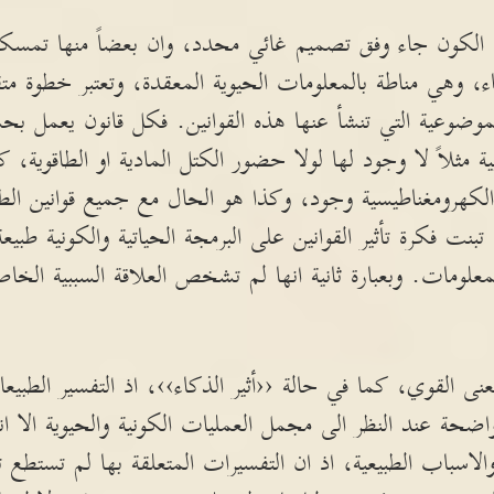
ن الكون جاء وفق تصميم غائي محدد، وان بعضاً منها تمسكت
ياء، وهي مناطة بالمعلومات الحيوية المعقدة، وتعتبر خطوة مت
لموضوعية التي تنشأ عنها هذه القوانين. فكل قانون يعمل ب
ة مثلاً لا وجود لها لولا حضور الكتل المادية او الطاقوية، 
 الكهرومغناطيسية وجود، وكذا هو الحال مع جميع قوانين ال
ي تبنت فكرة تأثير القوانين على البرمجة الحياتية والكونية طب
لمعلومات. وبعبارة ثانية انها لم تشخص العلاقة السببية الخا
عنى القوي، كما في حالة ‹‹أثير الذكاء››، اذ التفسير الطبيع
واضحة عند النظر الى مجمل العمليات الكونية والحيوية الا ا
 والاسباب الطبيعية، اذ ان التفسيرات المتعلقة بها لم تستط