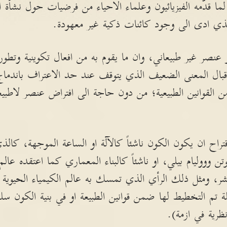
 لما قدّمه الفيزيائيون وعلماء الاحياء من فرضيات حول نشأة ا
الذي ادى الى وجود كائنات ذكية غير معهودة.
 عنصر غير طبيعاني، وان ما يقوم به من افعال تكوينية وتطور
بال المعنى الضعيف الذي يتوقف عند حد الاعتراف باندماج 
ا من القوانين الطبيعية؛ من دون حاجة الى افتراض عنصر لاطبي
قتراح ان يكون الكون ناشئاً كالآلة او الساعة الموجهة، كا
وتن وووليام بيلي، او ناشئاً كالبناء المعماري كما اعتقده عال
شر، ومثل ذلك الرأي الذي تمسك به عالم الكيمياء الحيوية 
 تم التخطيط لها ضمن قوانين الطبيعة او في بنية الكون سلفا
نظرية في ازمة).