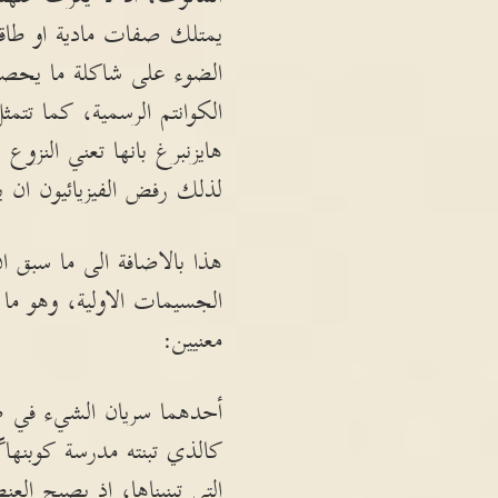
يمتلك صفات مادية او طاقو
الضوء على شاكلة ما يحصل ف
الكوانتم الرسمية، كما تتم
هايزنبرغ بانها تعني النزوع
لذلك رفض الفيزيائيون ان يعت
هذا بالاضافة الى ما سبق ا
الجسيمات الاولية، وهو ما 
معنيين:
أحدهما سريان الشيء في 
كالذي تبنته مدرسة كوبنها
التي تبنيناها، اذ يصبح العن