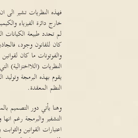
فهذه النظريات تشير الى ا
خارج دائرة الفيزياء والكيم
لم تحدد طبيعة الكيانات ا
كان للقانون وجود، فالجاذبي
والفوتونات ما كان لقوانين
النظريات (اللااختزالية) الت
يقوم بهذه البرمجة وتوليد ا
النظم المعقدة.
وهنا يأتي دور التصميم بالم
التشفير والبرمجة رغم انها 
اعتبارات القوانين والثوابت