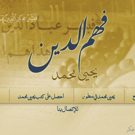
ع
يحيى محمد في سطور
احصل على كتب يحيى محمد
للإتصال بنا
كر