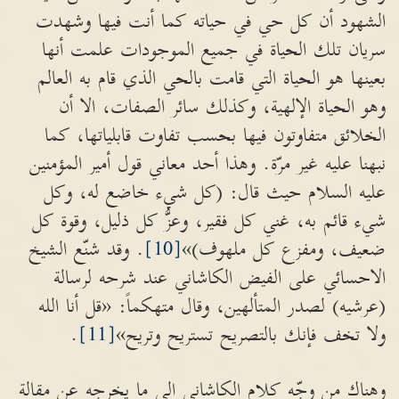
الشهود أن كل حي في حياته كما أنت فيها وشهدت
سريان تلك الحياة في جميع الموجودات علمت أنها
بعينها هو الحياة التي قامت بالحي الذي قام به العالم
وهو الحياة الإلهية، وكذلك سائر الصفات، الا أن
الخلائق متفاوتون فيها بحسب تفاوت قابلياتها، كما
نبهنا عليه غير مرّة. وهذا أحد معاني قول أمير المؤمنين
عليه السلام حيث قال: (كل شيء خاضع له، وكل
شيء قائم به، غني كل فقير، وعزُّ كل ذليل، وقوة كل
ضعيف، ومفزع كل ملهوف)»
[10]
. وقد شنّع الشيخ
الاحسائي على الفيض الكاشاني عند شرحه لرسالة
(عرشيه) لصدر المتألهين، وقال متهكماً: «قل أنا الله
ولا تخف فإنك بالتصريح تستريح وتريح»
[11]
.
وهناك من وجّه كلام الكاشاني الى ما يخرجه عن مقالة