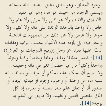
الوجود المطلق، وهو الذي يطلق ـ عليه ـ الله سبحانه..
ويسمى الوجود من حيث هو هو، وهو غير مقيد
بالاطلاق والتقيد، ولا هو كلي ولا جزئي ولا عام ولا
خاص ولا واحد بالوحدة الزائدة على ذاته ولا كثير، ولا
جوهر ولا عرض ولا غير ذلك من المفهومات الذهنية
والخارجية، بل يلزمه هذه الأشياء بحسب مراتبه ومقاماته
المنبّه عليها بقوله عزّ وجل ((رفيع الدرجات ذو العرش))
[13]
، فيصير مطلقاً ومقيداً وعاماً وخاصاً وكلياً وجزئياً
وواحداً وكثيراً من غير حصول تغير في ذاته وحقيقته..
ولا يصح أن يحكم عليه بحكم أو يعرف أو يضاف اليه
نسبة ما، من وحدة أو وجوب وجود أو مبدئية ايجاد أو
صدور أثر أو تعلق علم منه، بنفسه أو بغيره، إذ كل
ذلك مقتضى التعين والتقيد، ولا طريق الى العلم به
بوجه»
[14]
.