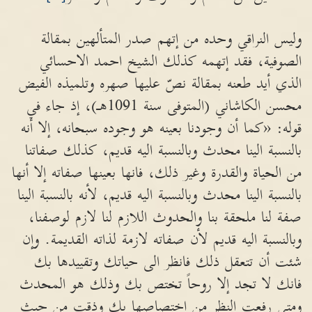
وليس النراقي وحده من إتهم صدر المتألهين بمقالة
الصوفية، فقد إتهمه كذلك الشيخ احمد الاحسائي
الذي أيد طعنه بمقالة نصّ عليها صهره وتلميذه الفيض
محسن الكاشاني (المتوفى سنة 1091هـ)، إذ جاء في
قوله: «كما أن وجودنا بعينه هو وجوده سبحانه، إلا أنه
بالنسبة الينا محدث وبالنسبة اليه قديم، كذلك صفاتنا
من الحياة والقدرة وغير ذلك، فانها بعينها صفاته إلا أنها
بالنسبة الينا محدث وبالنسبة اليه قديم، لأنه بالنسبة الينا
صفة لنا ملحقة بنا والحدوث اللازم لنا لازم لوصفنا،
وبالنسبة اليه قديم لأن صفاته لازمة لذاته القديمة. وإن
شئت أن تتعقل ذلك فانظر الى حياتك وتقييدها بك
فانك لا تجد إلا روحاً تختص بك وذلك هو المحدث
ومتى رفعت النظر من اختصاصها بك وذقت من حيث