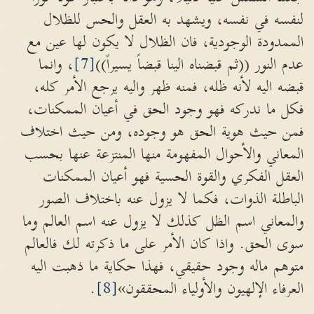
لنفسه في نفسه، ويشهد به العقل والحس للظلال
الممدودة الوجودية، فان الظلال لا يكون لها عين مع
عدم النور ((ثم قبضناه الينا قبضاً يسيراً))
[7]
، وانما
قبضه اليه لأنه ظله، فمنه ظهر واليه يرجع الأمر كله،
فكل ما ندركه فهو وجود الحق في أعيان الممكنات،
فمن حيث هوية الحق هو وجوده، ومن حيث اختلاف
المعاني والأحوال المفهومة منها المنتزعة عنها بحسب
العقل الفكري والقوة الحسية فهو أعيان الممكنات
الباطلة الذوات، فكما لا يزول عنه باختلاف الصور
والمعاني اسم الظل كذلك لا يزول عنه اسم العالم وما
سوى الحق. واذا كان الأمر على ما ذكرته لك فالعالم
متوهم ماله وجود حقيقي، فهذا حكاية ما ذهبت اليه
العرفاء الإلهيون والأولياء المحققون»
[8]
.