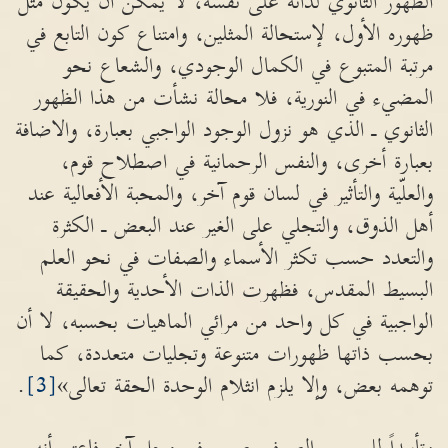
الظهور الثانوي لذاته على نفسه، لا يمكن أن يكون مثل
ظهوره الأول، لإستحالة المثلين، وامتناع كون التابع في
مرتبة المتبوع في الكمال الوجودي، والشعاع نحو
المضيء في النورية، فلا محالة نشأت من هذا الظهور
الثانوي ـ الذي هو نزول الوجود الواجبي بعبارة، والاضافة
بعبارة أخرى، والنفس الرحمانية في اصطلاح قوم،
والعلّية والتأثير في لسان قوم آخر، والمحبة الأفعالية عند
أهل الذوق، والتجلي على الغير عند البعض ـ الكثرة
والتعدد حسب تكثر الأسماء والصفات في نحو العلم
البسيط المقدس، فظهرت الذات الأحدية والحقيقة
الواجبية في كل واحد من مرائي الماهيات بحسبه، لا أن
بحسب ذاتها ظهورات متنوعة وتجليات متعددة، كما
توهمه بعض، وإلا يلزم انثلام الوحدة الحقة تعالى»
[3]
.