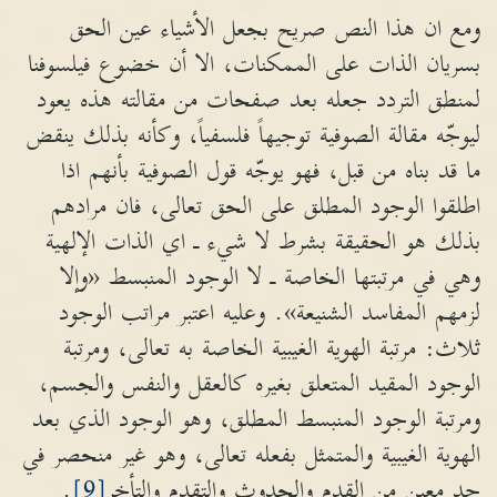
ومع ان هذا النص صريح بجعل الأشياء عين الحق
بسريان الذات على الممكنات، الا أن خضوع فيلسوفنا
لمنطق التردد جعله بعد صفحات من مقالته هذه يعود
ليوجّه مقالة الصوفية توجيهاً فلسفياً، وكأنه بذلك ينقض
ما قد بناه من قبل، فهو يوجّه قول الصوفية بأنهم اذا
اطلقوا الوجود المطلق على الحق تعالى، فان مرادهم
بذلك هو الحقيقة بشرط لا شيء ـ اي الذات الإلهية
وهي في مرتبتها الخاصة ـ لا الوجود المنبسط «وإلا
لزمهم المفاسد الشنيعة». وعليه اعتبر مراتب الوجود
ثلاث: مرتبة الهوية الغيبية الخاصة به تعالى، ومرتبة
الوجود المقيد المتعلق بغيره كالعقل والنفس والجسم،
ومرتبة الوجود المنبسط المطلق، وهو الوجود الذي بعد
الهوية الغيبية والمتمثل بفعله تعالى، وهو غير منحصر في
حد معين من القدم والحدوث والتقدم والتأخر
[9]
.