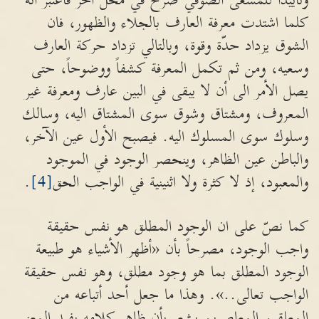
وتأييداً للمسعى الصوفي صرح في محل آخر فاعتبر أنه
كلما اشتدت معرفة العارف بالجلاء والظهور، فان
الشوق يزداد حدّة وقوة، وبالتالي تزداد حركة العارف
وسعيه، ومن ثم تكمل المعرفة كشفاً ووضوحاً، حتى
يصل الأمر الى أن لا يبقى في البين عارف ومعرفة غير
المعروف، ومشتاق وشوق سوى المشتاق اليه، وسالك
وسلوك سوى المسلوك اليه. فيصبح الأول عين الآخر،
والباطن عين الظاهر، وينحصر الوجود في الموجود
والمعبود، إذ لا كثرة ولا اثنينية في الواجب الحق
[4]
.
كما نصّ على ان الوجود المطلق هو نفس حقيقة
واجب الوجود، مصرحاً بأن «أظهر الأشياء هو طبيعة
الوجود المطلق بما هو وجود مطلق، وهو نفس حقيقة
الواجب تعالى..». وهذا ما جعل أحد أتباعه من
المعلقين المعاصرين يشعر بأن ظاهر كلامه يفيد المعنى