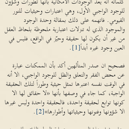
كلماته أنه يعدّ الوجودات الامكانية بأنها تطورات وشؤون
للوجود الواجبي الأول، وهي اعتبارات وحيثيات للنور
القيومي. فاتهمه على ذلك بمقالة وحدة الوجود
والموجود الذي له تنزلات اعتبارية ملحوظة بلحاظ العقل
من غير أن يكون لها حقيقة وحيّز في الواقع، فليس في
العين وجود غيره أبداً
[1]
.
فصحيح ان صدر المتألهين أكد بأن الممكنات عبارة
عن محض الفقر والتعلق والظل للوجود الواجبي، الا أنه
في الوقت نفسه اعتبرها تمثل حيثية وطوراً لتلك الحقيقة
الواجبة، كما جاء في وصفها بأنها «لا حقائق لها الا
كونها توابع لحقيقة واحدة، فالحقيقة واحدة وليس غيرها
الا شؤونها وفنونها وحيثياتها وأطوارها»
[2]
.