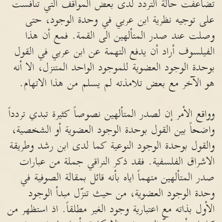
تضاعفت حالة التردد لدى بعض المواقف التي تنافست
على توجيه نظرية ابن عربي في وحدة الوجود، حتى
وصلت عند صدر المتألهين الى القمة. فمع أن هذا
الفيلسوف أراد أن يدفع التهمة عن ابن عربي في القول
بوحدة الوجود العضوية للموجود الواحد المتنزل، الا أنه
هو الآخر مع بعض تلامذته لم يسلم من هذا الاتهام.
وواقع الأمر إن لصدر المتألهين نصوصاً كثيرة تبدي تردداً
واضحاً بين القول بوحدة الوجود العضوية أو الشخصية،
والقول بوحدة الوجود النوعية كما لدى ابن رشد وطريقة
الاشراق الفلسفية. فقد ذكر النراقي جملة من عبارات
صدر المتألهين متهماً اياه بأنه قائل بمقالة الصوفية في
وحدة الوجود العضوية، من حيث تنزّل مبدأ الوجود
الأول بذاته مع اعتبارية وجود الغير مطلقاً. اذ استظهر من