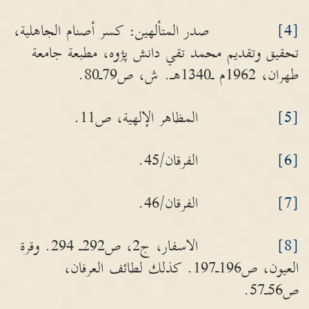
[4]
صدر المتألهين: كسر أصنام الجاهلية،
تحقيق وتقديم محمد تقي دانش پژوه، مطبعة جامعة
طهران، 1962م ـ1340هـ. ش، ص79ـ80.
[5]
المظاهر الإلهية، ص11.
[6]
الفرقان/45.
[7]
الفرقان/46.
[8]
الاسفار، ج2، ص292ـ 294. وقرة
العيون، ص196ـ197. كذلك لطائف العرفان،
ص56ـ57.