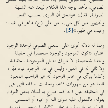
الصوفي، فأخذ يوجه هذا الكلام ليبعد عنه الشبهة
الصوفية، فقال: «والحق أن الباري بحسب الفعل
والظهور عين كل شيء، عن علي (ع) ظاهر في غيب،
وغيب في ظهور»
[5]
.
ومما له دلالة أقوى على المعنى الصوفي لوحدة الوجود
اعتباره «كون الموجود والوجود منحصراً في حقيقة
واحدة شخصية، لا شريك له في الموجودية الحقيقية
ولا ثاني له في العين، وليس في دار الوجود غيره ديّار،
وكلما يترآى في عالم الوجود أنه غير الواجب المعبود
فانما هو من ظهورات ذاته، وتجليات صفاته التي هي
في الحقيقة عين ذاته كما صرح به لسان بعض العرفاء
بقوله: فالمقول عليه سوى الله أو غيره أو المسمى
بالعالم هو بالنسبة اليه تعالى كالظل للشخص، فهو ظل