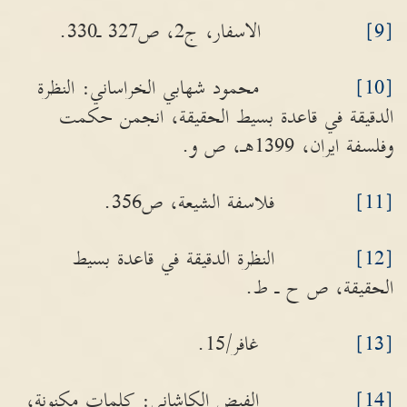
[9]
الاسفار، ج2، ص327 ـ330.
[10]
محمود شهابي الخراساني: النظرة
الدقيقة في قاعدة بسيط الحقيقة، انجمن حكمت
وفلسفة ايران، 1399هـ، ص و.
[11]
فلاسفة الشيعة، ص356.
[12]
النظرة الدقيقة في قاعدة بسيط
الحقيقة، ص ح ـ ط.
[13]
غافر/15.
[14]
الفيض الكاشاني: كلمات مكنونة،