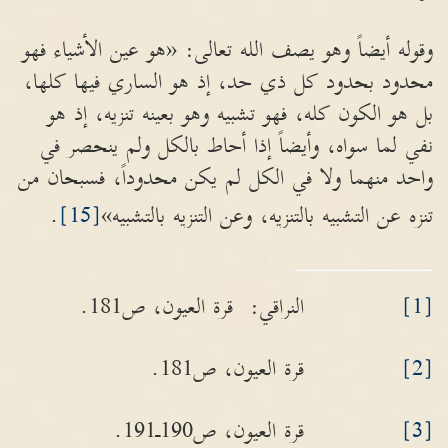
وقوله أيضاً وهو يصف الله تعالى: «هو عين الأشياء فهو
محدود بحدود كل ذي حد، إذ هو الساري فيها كلها،
بل هو الكون كله، فهو تشبيه وهو بعينه تنزيه، إذ هو
نفي لما سواه، وأيضاً إذا أحاط بالكل ولم ينحصر في
واحد منهما ولا في الكل لم يكن محدوداً، فسبحان من
تنزه عن التشبيه بالتنزيه، وعن التنزيه بالتشبيه»
[15]
.
[1]
النراقي: قرة العيون، ص181.
[2]
قرة العيون، ص181.
[3]
قرة العيون، ص190ـ191.