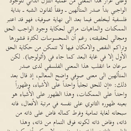
وعلى غرار هذا المعنى من عملية التنزل الذاتي للوجود
الواجبي بدأ صدر المتألهين ـ وفقاً لقانون الشبه ـ بداية
فلسفية ليخلص فيما بعد الى نهاية صوفية، فهو قد اعتبر
الممكنات والماهيات مرائي لحكاية وجود الواجب الحق
ومجالي لحقيقته، رغم أن المحسوسات لكثرة قشورها
وتراكم النقص والامكان فيها لا تتمكن من حكاية الحق
الأول إلا في غاية البعد كما جاء في (أثولوجيا). لكن
سرعان ما انقلب هذا المعنى الفلسفي لدى صدر
المتألهين الى معنى صوفي واضح المعالم، إذ قال بعد
ذلك: «إن للحق تجلياً واحداً على الأشياء، وظهوراً
واحداً على الممكنات، وهذا الظهور على الأشياء هو
بعينه ظهوره الثانوي على نفسه في مرتبة الأفعال، فانه
سبحانه لغاية تمامية وفرط كماله فاض على ذاته من
ذاته، وفاض ذاته لكونه فوق التمام من ذاته، وهذا