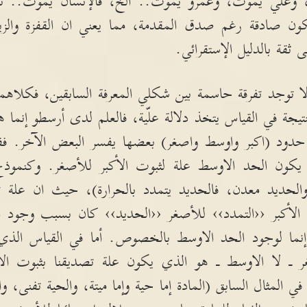
 وعلي يموت، وعمرو يموت
..
الخ، فالإنسان يموت
..
ن
تكون صادقة رغم صدق المقدمة، مما يعني ان القفزة والزيا
 ثقة بالدليل الإستقرائي
.
ا توجد تفرقة حاسمة بين شكلي المعرفة السابقين، فكلاهم
نتيجة في القياس يتخذ دلالة علّية، فالعلم لدى أرسطو إنما 
 حدود
(
اكبر واوسط واصغر
)
بعضها يفسر البعض الآخر
.
فف
 يكون الحد الاوسط علة لثبوت الأكبر للأصغر
.
وكنموذج
والحديد معدن، فالحديد يتمدد بالحرارة
)
، حيث ان علة تم
 الأكبر ‹‹التمدد›› للأصغر ‹‹الحديد›› كان بسبب وجود 
ة إنما لوجود الحد الاوسط بالخصوص
.
أما في القياس الذي
ر ـ لا الاوسط ـ هو الذي يكون علة تصديقنا بثبوت ال
في المثال السابق
(
المادة إما حية وإما ميتة، والحية تفنى، وا