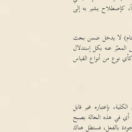
اً، كإصطلاح يشير به إلى
ام
)
لا يدخل ضمن بحث
معبّر عنه بكل إستدلال
كأي نوع من أنواع القياس
لية، بإعتباره غير قابل
أي في هذه الحالة يصبح
جودة بالفعل، فستظل هناك