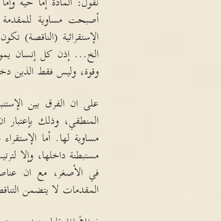
نقول
:
المادة إما حية وإما
أصبحت مساوية للمقدمة ‹‹ا
الإستقرائية
(
الناقصة
)
تكون 
الخ
...
إذن كل إنسان يم
وقوة، وليس فقط الذين دخلو
على ان الفرق بين الإستن
المنطقي، وذلك بإعتبار ا
مساوية لها
.
أما الإستقراء
مستبطنة داخلها، وإلا لترت
في الأصغر، مع ان عناص
المقدمات لا يتضمن التناق