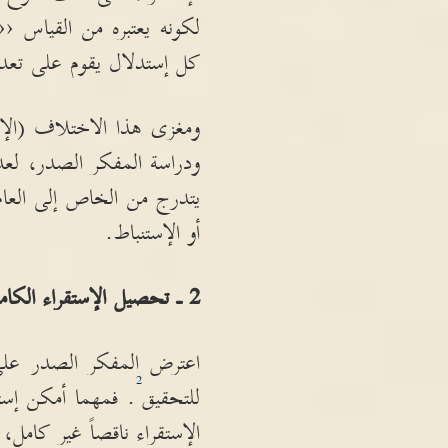
لكونه يعتبره من القياس ‹‹
كل إستدلال يقوم على تعداد 
ومغزى هذا الاختلاف
(
ال
ودراسة المفكر الصدر، لع
يتدرج من الخاص إلى العام
أو الإستنباط
.
2
ـ تحصيل الإستقراء الكا
اعترض المفكر الصدر على 
2
للتحقيق
.
فمهما أمكن إست
الإستقراء ناقصاً غير كام