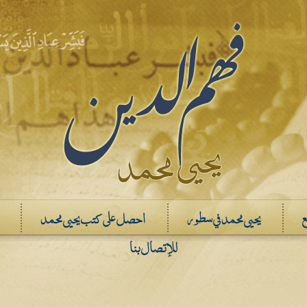
ع
يحيى محمد في سطور
احصل على كتب يحيى محمد
للإتصال بنا