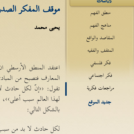
موقف المفكر الصدر 
منطق الفهم
مناهج الفهم
يحيى محمد
المقاصد والواقع
المثقف والفقيه
فكر فلسفي
اعتقد المنطق الأرسطي ان 
فكر اجتماعي
المعارف فتصبح من المبادئ
تقول
: ‹‹
إنّ لكل حادث لا ب
مراجعات فكرية
لهذا العالم سبب أعلى››، من
جديد الموقع
بالشكل التالي
:
لكل حادث لا بد من سبب