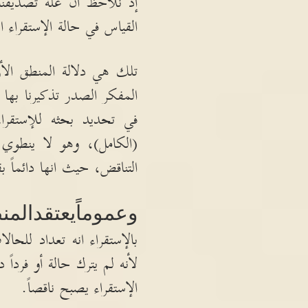
إذ نلاحظ ان علة تصديقنا
القياس في حالة الإستقراء
تلك هي دلالة المنطق الأ
المفكر الصدر تذكيرنا بها م
في تحديد بحثه للإستقراء
(
الكامل
)
، وهو لا ينطوي 
التناقض، حيث انها دائماً ب
وعموماً
يعتقد
المن
بالإستقراء انه تعداد للحالا
لأنه لم يترك حالة أو فرداً
الإستقراء يصبح ناقصاً
.