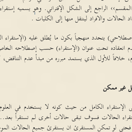
المقسم›› الراجع إلى الشكل الإقتراني
.
وهو يسميه إستقراء
1
الحالات والافراد لينتقل منها إلى الكليات
.
إصطلاحي
)
يتحدد منهجياً بكون ما يُطلق عليه
(
الإستقراء الت
دم انعقاده تحت عنوان
(
الإستقراء
)
حسب إصطلاحه الخاص ال
، خلافاً للأول الذي يستمد مبرره من مبدأ عدم التناقض، 
مل غير ممكن
الإستقراء الكامل من حيث كونه لا يستخدم في العلوم الك
قراء الحالات فسوف تبقى حالات أخرى لم تستقرأ بعد
..
ل، فحتى لو تمكن المستقرئ ان يستقرئ جميع الحالات المو