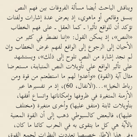
ويناقش الباحث أيضا مسألة الفروقات بين فهم النص
بنسق وقائعي أو ماهوي، إذ يعرض عدة إشارات ولفتات
تؤكد أن للواقع تأثيرا ـ كما العقل ـ على فهم الخطاب
«النص»، إذ يمكن القول: «إننا نضطر في كثير من
الأحيان إلى الرجوع إلى الواقع لفهم غرض الخطاب وإن
لم نجد إشارة من النص تلوح إلى ذلك»، ويستشهد
على تأثير الواقع على تأويلات النص المتباينة، مستعرضا
مثال آية (القوة) «وأعدوا لهم ما استطعتم من قوة ومن
رباط الخيل»...(الانفال، 60)، إذ مر تفسيرها عبر
الأزمنة المتغيرة في ظروفها وإمكاناتها واتساع أفقها،
بتأويلات ثابتة (متفق عليها) وأخرى متغيرة (مختلف
عليها)، فالبعض كالسيوطي ذهب إلى أن القوة المعنية
بالآية هي كل ما يتقوى به في الحرب كائنا ما كان،
وفي هذا الإطار خصيصا تعددت النظرات لجمع القوة،