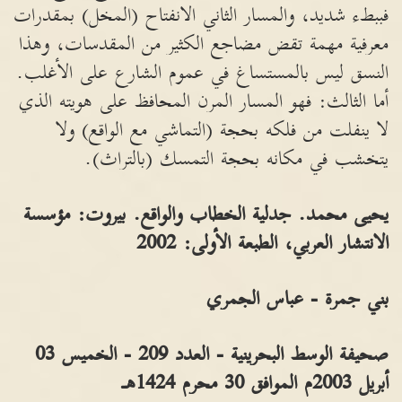
فببطء شديد، والمسار الثاني الانفتاح (المخل) بمقدرات
معرفية مهمة تقض مضاجع الكثير من المقدسات، وهذا
النسق ليس بالمستساغ في عموم الشارع على الأغلب.
أما الثالث: فهو المسار المرن المحافظ على هويته الذي
لا ينفلت من فلكه بحجة (التماشي مع الواقع) ولا
يتخشب في مكانه بحجة التمسك (بالتراث).
يحيى محمد. جدلية الخطاب والواقع. بيروت: مؤسسة
الانتشار العربي، الطبعة الأولى: 2002
بني جمرة - عباس الجمري
صحيفة الوسط البحرينية - العدد 209 - الخميس 03
أبريل 2003م الموافق 30 محرم 1424هـ