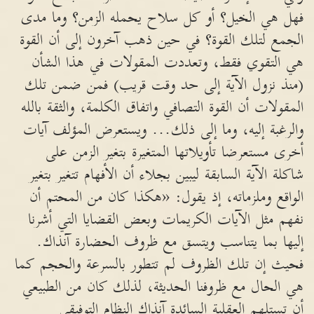
فهل هي الخيل؟ أو كل سلاح يحمله الزمن؟ وما مدى
الجمع لتلك القوة؟ في حين ذهب آخرون إلى أن القوة
هي التقوي فقط، وتعددت المقولات في هذا الشأن
(منذ نزول الآية إلى حد وقت قريب) فمن ضمن تلك
المقولات أن القوة التصافي واتفاق الكلمة، والثقة بالله
والرغبة إليه، وما إلى ذلك... ويستعرض المؤلف آيات
أخرى مستعرضا تأويلاتها المتغيرة بتغير الزمن على
شاكلة الآية السابقة ليبين بجلاء أن الأفهام تتغير بتغير
الواقع وملزماته، إذ يقول: «هكذا كان من المحتم أن
نفهم مثل الآيات الكريمات وبعض القضايا التي أشرنا
إليها بما يتناسب ويتسق مع ظروف الحضارة آنذاك.
فحيث إن تلك الظروف لم تتطور بالسرعة والحجم كما
هي الحال مع ظروفنا الحديثة، لذلك كان من الطبيعي
أن تستلهم العقلية السائدة آنذاك النظام التوفيقي