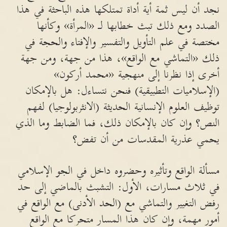
نجد أن ليس ثمة أية أداة تمتلكها هذه الباحثة في هذا
الصدد ومع ذلك تبث خطابها لـ «المرأة» وكأنها
مختصة في علم التأويل والتفسير والإفتاء والحجة في
ذلك «التماشي مع الواقع»، هذا من جهة، ومن جهة
أخرى إذا نظرنا إلى منهجية «محمد أركون»
(الإسلاميات التطبيقية) فنحن نتساءل: هل بالإمكان
توظيف العلوم الإنسانية الحديثة (الانثربولوجيا) لفهم
النص؟ وإن كان بالإمكان ذلك، فما الضابط وما الذي
يحمي عذرية المقدسات من أن تفض؟
مسألة الواقع وتأثيره وحضروه داخل في الجو الإسلامي
في ثلاث مسارات، الأول: التشبث بالماضي إلى حد
رفض التغيير والتماشي مع (الحد الأدنى) مع الواقع في
أمور مهمة، وإن كان هذا المسار متحركا مع الواقع