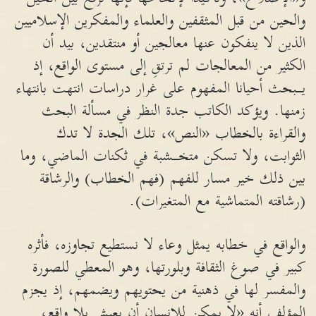
والحين من قبل المثقفين والعلماء والمفكرين الإسلاميين
الذين لا ينفكون عنها معالجين أو منتقدين، بيد أن
الكثير من المعالجات لم ترتقِ إلى مستوى الواقع، إذ
يــبحث أحيانا المفهوم على غرار دراسات انتهت بانتهاء
زمنها. ويؤكد الكاتب جدة النظر في مسألة البحث
والقراءة بالخطاب «النص»، تلك الجدة لا تدك
الثوابت، ولا تسكن متخــشبة في ثكنات الماضي، وما
بين ذلك خير مسار للفهم (فهم الخطاب) والرشاقة
(رشاقته المتماشية مع المتغيرات).
والواقع في خطابه يمثل وعاء لا نستطيع تجاوزه، فأثره
كبير في صوغ الثقافة وبلورتها، وهو المعطي للصورة
والمفسر لها في ذهنية من يحتويهم ويضمهم، إذ يجزم
المؤلف أنه «لا يمكن للإنسان أن يعيش بلا واقع،