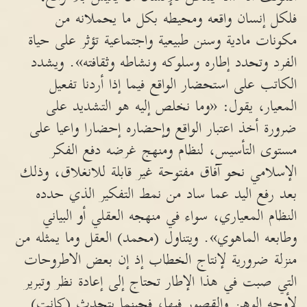
فلكل إنسان واقعه ومحيطه بكل ما يحملانه من
مكونات مادية وسنن طبيعية واجتماعية تؤثر على حياة
الفرد وتحدد إطاره وسلوكه ونشاطه وثقافته». ويشدد
الكاتب على استحضار الواقع فيما إذا أردنا تفعيل
المعيار، يقول: «وما نخلص إليه هو التشديد على
ضرورة أخذ اعتبار الواقع وإحضاره إحضارا واعيا على
مستوى التأسيس، لنظام ومنهج غرضه دفع الفكر
الإسلامي نحو آفاق مفتوحة غير قابلة للانغلاق، وذلك
بعد رفع اليد عما ساد من نمط التفكير الذي حدده
النظام المعياري، سواء في منهجه العقلي أو البياني
وطابعه الماهوي». ويتناول (محمد) العقل وما يمثله من
منزلة ضرورية لإنتاج الخطاب إذ إن بعض الاطروحات
التي صبت في هذا الإطار تحتاج إلى إعادة نظر وتبرير
لأوجه الوهن والقصور فيها، فحينما يتحدث (كانت)