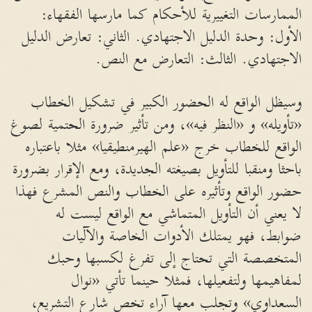
الممارسات التغييرية للأحكام كما مارسها الفقهاء:
الأول: وحدة الدليل الاجتهادي. الثاني: تعارض الدليل
الاجتهادي. الثالث: التعارض مع النص.
وسيظل الواقع له الحضور الكبير في تشكيل الخطاب
«تأويله» و «النظر فيه»، ومن تأثير ضرورة الحتمية لصوغ
الواقع للخطاب خرج «علم الهيرمنطيقيا» مثلا باعتباره
باحثا ومنقبا للتأويل بصيغته الجديدة، ومع الإقرار بضرورة
حضور الواقع وتأثيره على الخطاب والنص المشرع فهذا
لا يعني أن التأويل المتماشي مع الواقع ليست له
ضوابط، فهو يمتلك الأدوات الخاصة والآليات
المتخصصة التي تحتاج إلى تفرغ لكسبها وحبك
لمفاهيمها ولتفعيلها، فمثلا حينما تأتي «نوال
السعداوي» وتجلب معها آراء تخص شارع التشريع،