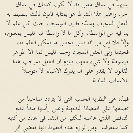
بديهياً في سياق معين قد لا يكون كذلك في سياق
اخر. واعتبر هذا الشرط هو بمثابة قانون ثالث ينضبط به
العقل المجرد، وسمّاه قانون التوسيط، حيث كل علم لا
بد فيه من الواسطة، وكل ما لا واسطة فيه فليس بمعلوم،
وإلا فلا اقل من انه ليس بجنس ما يمكن العلم به،
فحيثما ولّى العقل المجرد وجهه فليس ثمة الا ظواهر
موسوطة ولا شيء معها، فيلزم ان العقل بموجب هذا
القانون لا يقدر على ان يدرك الاشياء الا متوسلاً
بالاسباب المادية.
فهذه هي النظرية الحسية التي لا يتردد صاحبنا من
تطبيقها على القضايا البديهية وعلى رأسها مبدأ عدم
التناقض الذي عرّضه للكثير من النقد في عدد من كتبه
كما سنعرف. ومن لوازم هذه النظرية انها تفضي الى