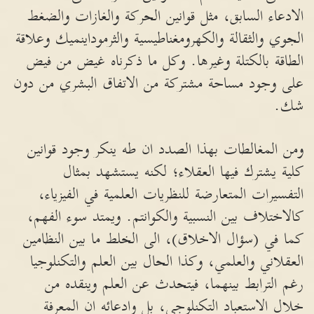
الادعاء السابق، مثل قوانين الحركة والغازات والضغط
الجوي والثقالة والكهرومغناطيسية والثرموداينميك وعلاقة
الطاقة بالكتلة وغيرها. وكل ما ذكرناه غيض من فيض
على وجود مساحة مشتركة من الاتفاق البشري من دون
شك.
ومن المغالطات بهذا الصدد ان طه ينكر وجود قوانين
كلية يشترك فيها العقلاء؛ لكنه يستشهد بمثال
التفسيرات المتعارضة للنظريات العلمية في الفيزياء،
كالاختلاف بين النسبية والكوانتم. ويمتد سوء الفهم،
كما في (سؤال الاخلاق)، الى الخلط ما بين النظامين
العقلاني والعلمي، وكذا الحال بين العلم والتكنلوجيا
رغم الترابط بينهما، فيتحدث عن العلم وينقده من
خلال الاستعباد التكنلوجي، بل وادعائه ان المعرفة