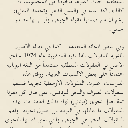
المنطقية، حيث اعتبرها مأخوذة من المحسوسات،
كالذي اكد عليه في (العمل الديني وتجديد العقل)،
رغم ان من ضمنها مقولة الجوهر، وليس لها مصدر
حسي.
وفي بعض ابحاثه المتقدمة – كما في مقالة الاصول
اللغوية للمقولات الفلسفية المنشورة عام 1974 - اعتبر
الاصل في المقولات المنطقية مستمداً من اللغة اليونانية
اعتماداً على بعض الالسنيات الغربية. ووفق هذه
الدراسات اُعتبرت المقولات الارسطية تجريداً فلسفياً
لمقولات الصرف والنحو اليونانيين، ففي قبال كل مقولة
ثمة اصل نحوي (يوناني) لها، لذلك اعتقد بان لهذه
المقولات ما يقابلها في العربية من اصول نحوية. واهم
المقولات العشر هي الجوهر، والتي اعتبر اصلها النحوي