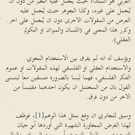
العربي هو المبتدأ؛ حيث يُحمل عليه الخبر من دون ان
يُحمل على غيره، وكذا الجوهر حيث يُحمل عليه
العرض من المقولات الاخرى دون ان يُحمل على اخر.
وكرر هذا المعنى في (اللسان والميزان او التكوثر
العقلي).
ويؤسف له انه لم يفرق بين الاستخدام النحوي
والاستخدام العقلي او الفلسفي لهذه المقولات او عموم
الفكر الفلسفي، فهما ليسا بالضرورة متسقين معاً ليتسنى
القول بان من المحتمل ان يكون احدهما مقتبساً من
الاخر من دون فرق.
وسبق للجابري ان وقع بمثل هذا الوهم
[1]
، فوظف
لهذا الغرض المحاورة الشهيرة التي أوردها أبو حيان
التوحيدي بين العالم النحوي أبي سعيد السيرافي والعالم