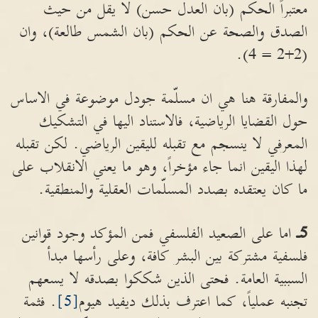
معتبراً الحكم (بان العدل حسن) لا يقل من حيث
الصدق والصحة عن الحكم (بان الشمس طالعة)، وان
(2+2 = 4).
والمفارقة هنا هي ان مسلّمة جودل موضوعة في الاساس
حول القضايا الرياضية، فالاستناد اليها في التشكيك
المعرفي لا ينسجم مع تقبله لليقين الرياضي. لكن تقبله
لهذا اليقين انما جاء مؤخراً، وهو ما يعني الانقلاب على
ما كان يعتقده بصدد المسلّمات العقلية والمنطقية.
5ـ
اما على الصعيد الفلسفي فمن المؤكد وجود قوانين
فلسفية مشتركة بين البشر كافة، وعلى رأسها مبدأ
السببية العامة. فحتى الذين شككوا بصدقه لا يسعهم
تجنبه عملياً، كما اعترف بذلك ديفيد هيوم
[5]
. فثمة