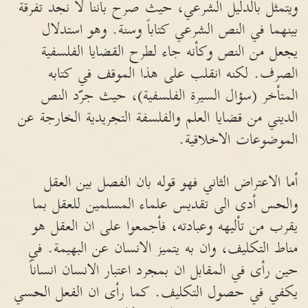
ويتمثل بالدليل الشرعي، حيث صرح باننا لا نجد تفرقة
بينهما في النص الشرعي كتاباً وسنة. وهو استدلال
يجعل من النص وكأنه جاء لطرح القضايا الفلسفية
الصرف. لكنه انقلب على هذا الموقف في كتابه
المتأخر (سؤال السيرة الفلسفية)، حيث جرّد النص
الديني من قضايا العلم والفلسفة التجريدية الخارجة عن
الموضوعات الاخلاقية.
أما الاعتراض الثاني فهو قوله بان الفصل بين العقل
والحس أدى الى تقديس علماء المسلمين للعقل بما
يقرب من تأليهه وعبادته، فأجمعوا على ان العقل هو
مناط التكليف، وان به يتميز الانسان عن البهيمة. في
حين رأى في المقابل ان بمجرد اعتبار الانسان انساناً
يكفي في حصول التكليف. كما رأى ان الفعل الحسي