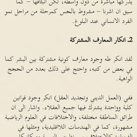
يدركها مباشرة من دون واسطة، لكن انبثاقها – كما
سبق ان اشرنا – مشروط بالحس كمرحلة من مراحل نمو
الفرد الانساني عند البلوغ.
2ـ انكار المعارف المشتركة
لقد انكر طه وجود معارف كونية مشتركة بين البشر كما
في بعض من كتبه، واحتج على ذلك بعدد من الحجج
الواهية.
ففي (العمل الديني وتجديد العقل) انكر وجود قوانين
كلية وواحدة يشترك فيها جميع العقلاء. واشار الى ان
طرائق المناطقة مختلفة، والاختلافات في العلوم الرياضية
مشهورة، كما في الهندسات اللااقليدية، ومثلها في
الفيزياء؛ كالاختلاف بين نظريتي النسبية وميكانيكا