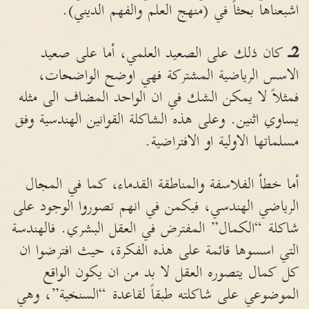
اشبعناها بحثاً في (منهج العلم والفهم الديني).
2ـ
كان ذلك على الصعيد العلمي، أما على صعيد
الاسس الرياضية المشتركة فهي اوضح الواضحات،
فمثلاً لا يمكن الشك في ان الواحد المضاف الى مثله
يساوي اثنين. وعلى هذه الشاكلة القوانين الهندسية وفق
مسلماتها الاولية او الافتراضية.
أما خطأ الفلاسفة والمناطقة القدماء، كما في المجال
الرياضي الهندسي، فيكمن في انهم تصوروا الوجود على
شاكلة “الكمال” المفترض في العقل البشري. فالهندسة
التي اسسوها قائمة على هذه الفكرة، حيث افترضوا ان
كل كمال يتصوره العقل لا بد من ان يكون الواقع
الموضوعي على شاكلته طبقاً لقاعدة “السنخية”، وهي