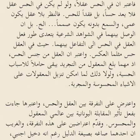
فاعتبر ان في الحس عقلاً، ولو لم يكن في الحس عقل
فلا يعد حساً، بل فقداً للحس. فالنظر بلا عقل يكون
عمى، والسمع بدونه يكون صمماً... الخ. بل ان
الوصل بينهما في الشواهد الشرعية يتعدى طور فعل
العقل في الحس الى التفاعل بينهما. حيث في العقل
حس مثلما العكس. واعتبر ان العقل من جنس الحس،
اذ مهما بلغ المعقول من التجريد يبقى حاملاً للاسباب
الحسية، ولولا ذلك لما امكن تنزيل المعقولات على
الاشياء المحسوسة والمجربة.
واعترض على التفرقة بين العقل والحس، واعتبرها جاءت
بفعل تأثير المقابلة اليونانية بين عالمي المعقول
والمحسوس. وقدّم اعتراضين على هذه التفرقة، والغريب
ان احدهما صاغه بصيغة الدليل رغم انه دخيل اجنبي،