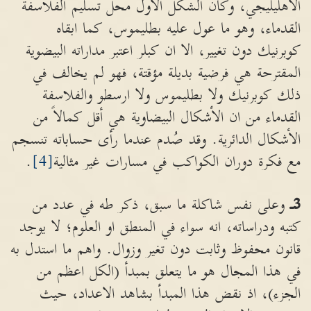
الاهليليجي، وكان الشكل الأول محل تسليم الفلاسفة
القدماء، وهو ما عول عليه بطليموس، كما ابقاه
كوبرنيك دون تغيير، الا ان كبلر اعتبر مداراته البيضوية
المقترحة هي فرضية بديلة مؤقتة، فهو لم يخالف في
ذلك كوبرنيك ولا بطليموس ولا ارسطو والفلاسفة
القدماء من ان الأشكال البيضاوية هي أقل كمالاً من
الأشكال الدائرية. وقد صُدم عندما رأى حساباته تنسجم
مع فكرة دوران الكواكب في مسارات غير مثالية
[4]
.
3ـ
وعلى نفس شاكلة ما سبق، ذكر طه في عدد من
كتبه ودراساته، انه سواء في المنطق او العلوم؛ لا يوجد
قانون محفوظ وثابت دون تغير وزوال. واهم ما استدل به
في هذا المجال هو ما يتعلق بمبدأ (الكل اعظم من
الجزء)، اذ نقض هذا المبدأ بشاهد الاعداد، حيث