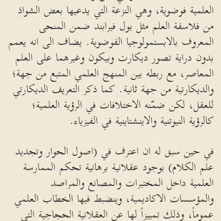
العلمية فوضوية، وهي النزعة التي يدعيها بعض الشواذ
من فلاسفة العلم مثل بول فيرابند ضمن المنحى
المعروف بالابستمولوجيا الفوضوية. يضاف الى انه يعمم
بدون دراية تصور ديكارت وبيكون وغيرهما على العلم
المعاصر، مع ربطه بين المنهج العلمي المتبع من جهة؛
والديكارتية من جهة ثانية. كما ذكر التعريف الديكارتي
للعقل، لكن ضمّنه الاختلافات في الرؤية العلمية؛
كالرؤية النيوتنية والاينشتاينية في الفيزياء.
في حين سبق له ان اعترف في (اصول الحوار وتجديد
علم الكلام) بوجود عقلانية برهانية تحكم الممارسة
العلمية داخل المختبرات والمصانع والمراصد
والمؤسسات الاكاديمية، وينضبط فيها الخطاب العلمي
عموماً، وذلك تمييزاً لها عن العقلانية الحجاجية التي