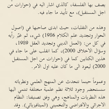
يصف بها الفلسفة، كالذي اشار اليه في (حوارات من
اجل المستقبل)، مع تأييد ما جاء فيه.
وهذه من التقلبات، حيث ابدى صاحبها في (اصول
الحوار وتجديد علم الكلام 1986) شيء، ثم غيّر رأيه
في كل من: (العمل الديني وتجديد العقل 1989،
وسؤال الاخلاق 2000)، كما انقلب على ما جاء في
هذين الكتابين كما في (حوارات من اجل المستقبل
2000) ليعود الى ما كان عليه اول الامر.
وعموماً حينما نتحدث عن المنهج العلمي ونظرياته
سنستحضر وجود ثلاثة نظم علمية مختلفة تنتمي اليها
هذه النظريات والمناهج، وهي وفق تصنيفنا: النظام
الاجرائي والافتراضي والتخميني (الميتافيزيائي). وقد