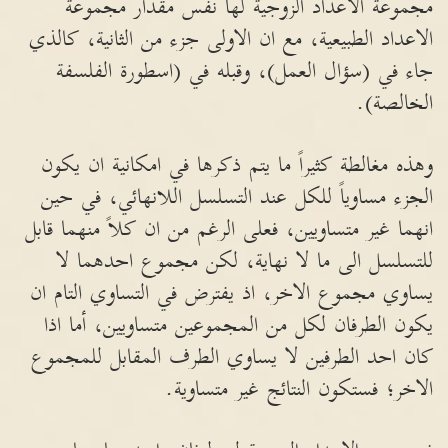
مجموعة الاعداد الزوجية لها نفس مقدار مجموعة
الاعداد الطبيعية، مع ان الاولى جزء من الثانية، كالذي
جاء في (سؤال العمل)، وقبله في (اسطورة الفلسفة
الخالصة).
وهذه مغالطة كثيراً ما يتم ذكرها في امكانية ان يكون
الجزء مساوياً للكل عند التسلسل اللانهائي، في حين
انهما غير متساويين، فعلى الرغم من ان كلاً منهما قابل
للتسلسل الى ما لا نهاية، لكن مجموع احدهما لا
يساوي مجموع الاخر، اذ يفترض في التساوي التام ان
يكون الطرفان لكل من المجموعين متساويين، أما اذا
كان احد الطرفين لا يساوي الطرف المقابل للمجموع
الاخر؛ فستكون النتائج غير متساوية.