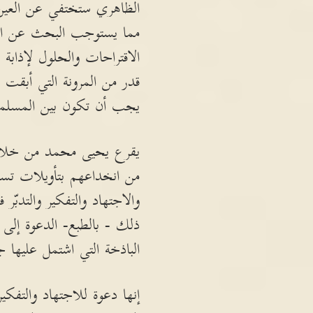
الظاهري ستختفي عن العين 
مما يستوجب البحث عن الاصو
الاقتراحات والحلول لإذابة 
قدر من المرونة التي أبقت 
يجب أن تكون بين المسلمين 
يقرع يحيى محمد من خلال 
من انخداعهم بتأويلات تسويقي
والاجتهاد والتفكير والتدبّ
ذلك - بالطبع- الدعوة إلى ا
الباذخة التي اشتمل عليها ج
إنها دعوة للاجتهاد والتفكي