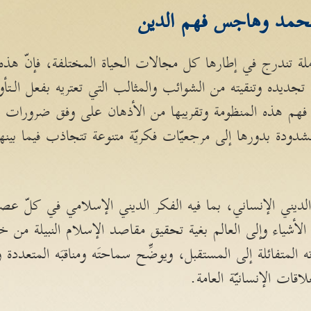
حمد وهاجس فهم الدين
ة تندرج في إطارها كل مجالات الحياة المختلفة، فإنّ هذه 
جديده وتنقيته من الشوائب والمثالب التي تعتريه بفعل الـتأو
لة فهم هذه المنظومة وتقريبها من الأذهان على وفق ضرورات
ودة بدورها إلى مرجعيّات فكريّة متنوعة تتجاذب فيما بينها أح
لديني الإنساني، بما فيه الفكر الديني الإسلامي في كلّ عص
 الأشياء وإلى العالم بغية تحقيق مقاصد الإسلام النبيلة من
ته المتفائلة إلى المستقبل، ويوضِّح سماحتَه ومناقبَه المتعددة
اقات الإنسانيّة العامة.