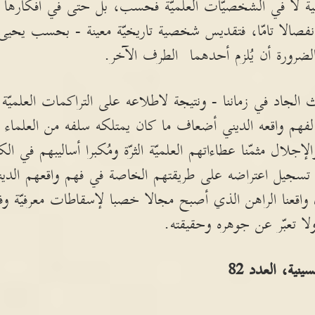
ية لا في الشخصيّات العلميّة فحسب، بل حتى في أفكارها ورؤ
نفصالا تامّا، فتقديس شخصية تاريخيّة معينة - بحسب يحي
بالضرورة أن يُلزم أحدهما الطرف الآخر.
لجاد في زماننا - ونتيجة لاطلاعه على التراكمات العلميّة ال
فهم واقعه الديني أضعاف ما كان يمتلكه سلفه من العلماء وال
لإجلال مثمّنا عطاءاتهم العلميّة الثرّة ومُكبرا أساليبهم في
ة تسجيل اعتراضه على طريقتهم الخاصة في فهم واقعهم الدي
اقعنا الراهن الذي أصبح مجالا خصبا لإسقاطات معرفيّة وفك
ا تعبّر عن جوهره وحقيقته.
ية، العدد 82