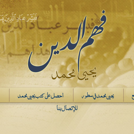
ع
يحيى محمد في سطور
احصل على كتب يحيى محمد
للإتصال بنا