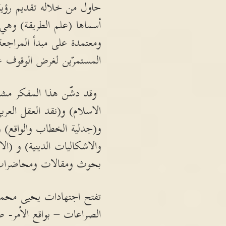
حاول من خلاله تقديم رؤية
أسماها (علم الطريقة) وه
ومعتمدة على مبدأ المراجع
المستمرّين لغرض الوقوف على
وقد دشّن هذا المفكر مشرو
الاسلام) و(نقد العقل العربي
و(جدلية الخطاب والواقع) و(ف
والاشكاليات الدينية) و (
بحوث ومقالات ومحاضرات م
تفتح اجتهادات يحيى محمد 
الصراعات – بواقع الأمر- ص