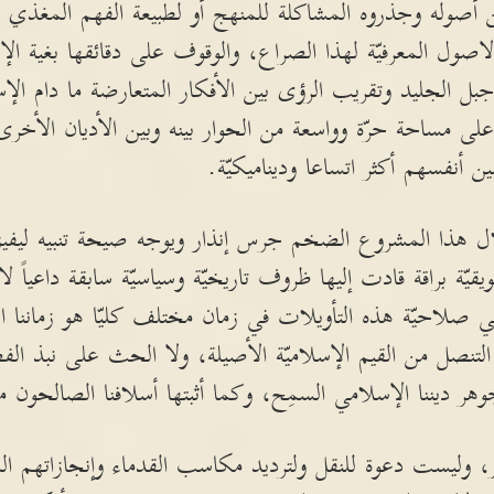
أصوله وجذروه المشاكلة للمنهج أو لطبيعة الفهم المغذّي ل
ل المعرفيّة لهذا الصراع، والوقوف على دقائقها بغية الإح
جبل الجليد وتقريب الرؤى بين الأفكار المتعارضة ما دام الإ
على مساحة حرّة وواسعة من الحوار بينه وبين الأديان الأخر
أنفسهم أكثر اتساعا وديناميكيّة.
هذا المشروع الضخم جرس إنذار ويوجه صيحة تنبيه ليفيق
ّة براقة قادت إليها ظروف تاريخيّة وسياسيّة سابقة داعياً لا
ر في صلاحيّة هذه التأويلات في زمان مختلف كليّا هو زماننا
لتنصل من القيم الإسلاميّة الأصيلة، ولا الحث على نبذ الفض
وهر ديننا الإسلامي السمِح، وكما أثبتها أسلافنا الصالحون م
ر، وليست دعوة للنقل ولترديد مكاسب القدماء وإنجازاتهم المع