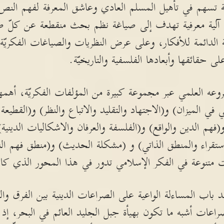
 تسهم في تأهيل المسلم العادي وعاشق المعرفة لفهم النص 
ي آلية معرفية تهدف إلى صياغة نظم بحث منقطعة عن كلّ ض
ة الدائمة للأفكار، وعلى عرض النظريات والصياغات الفكريّ
 حقائقها وأبعادها الفلسفية والتاريخيّة.
عه العلمي عبر مجموعة كبيرة من المؤلفات الفكريّة، أهمه
 في الميزان) و(الاجتهاد والتقليد والاتباع والنظر) و(القطيعة
هم الدين والواقع) و(الفلسفة والعرفان والاشكاليات الدينية) 
الاستقراء والمنطق الذاتي) و (مشكلة الحديث) و(منطق فهم
تنوعة في الفكر الإسلامي تدور في هذا المحور الذي كان
باب المساءلة الواعية على الصراعات الدينية بين الفرق وا
راعات أشبه ما تكون بهيأة جبل الجليد العائم في البحر، إذ