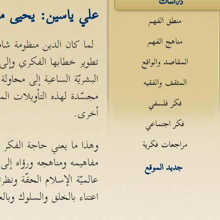
علي ياسين: يحيى م
منطق الفهم
مناهج الفهم
لما كان الدين منظومة شامل
تطوير خطابها الفكري وإلى ت
المقاصد والواقع
البشريّة الساعية إلى محاو
المثقف والفقيه
مجسّدة لهذه التأويلات المشد
فكر فلسفي
أخرى.
فكر اجتماعي
وهذا ما يعني حاجة الفكر ا
مراجعات فكرية
مفاهيمه ومناهجه ورؤاه إلى
جديد الموقع
عالميّة الإسلام الحقّة ونظر
اعتناء بالخلق والسلوك وبالعل