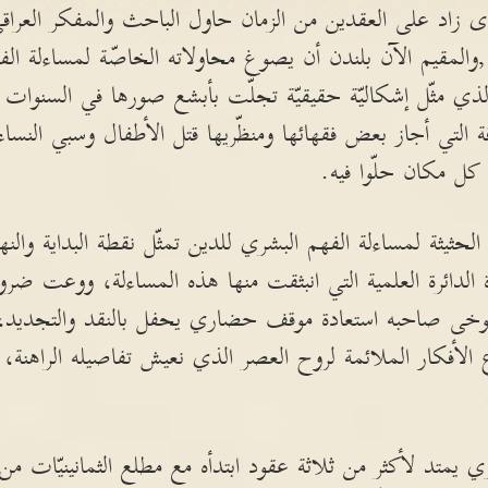
زاد على العقدين من الزمان حاول الباحث والمفكر العراق
ولود ببغداد عام 1959م ,والمقيم الآن بلندن أن يصوغ محاولاته الخاصّة لمساء
 الذي مثّل إشكاليّة حقيقيّة تجلّت بأبشع صورها في السنوات
فة التي أجاز بعض فقهائها ومنظّريها قتل الأطفال وسبي النس
كل مكان حلّوا فيه.
يثة لمساءلة الفهم البشري للدين تمثّل نقطة البداية والنه
ائرة العلمية التي انبثقت منها هذه المساءلة، ووعت ضرورة
 يتوخى صاحبه استعادة موقف حضاري يحفل بالنقد والتجديد
ع الأفكار الملائمة لروح العصر الذي نعيش تفاصيله الراهنة، 
تد لأكثر من ثلاثة عقود ابتدأه مع مطلع الثمانينيّات من