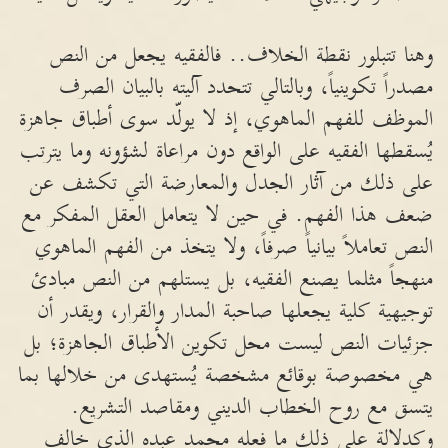
وهنا تتبلور نقطة الخلاف.. فالفقيه يجعل من النص
مصدراً تكوينياً، وبالتالي تتحدد آليته بالبيان الصرف
الموظف للفهم الماهوي، إذ لا يولّد سوى أطباق جاهزة
يُسقطها الفقيه على الواقع دون مراعاة لشؤونه وما يترتب
على ذلك من آثار الجدل والمعارضة التي تكشف عن
ضعف هذا الفهم. في حين لا يتعامل العقل المفكر مع
النص تعاملاً بيانياً صرفاً، ولا يتخذ من الفهم الماهوي
منهجاً مثلما يصنع الفقيه، بل يستلهم من النص مبادئ
توجيهية كلية يجعلها صاحبة المدار والقرار، ويقدر أن
جزئيات النص ليست محل تكوين الأطباق الجاهزة؛ بل
هي مخصوصة بوقائع مشخصة يُستهدى من خلالها بما
يتسق مع روح الخطاب الديني ومقاصد التشريع.
وكدلالة على ذلك ما فعله محمد عبده الذي خالف