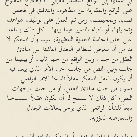
في عملها إلى الواقع كمصدر معرفي. فالإطلاع المفتوح
على الواقع والمقارنة بين مظاهره، والتدقيق في فحص
قضاياه وتمحيصها، ومن ثم العمل على توظيف شواهده
وتحليلها، أو القيام بالتمييز فيما بينها.. كل ذلك يساعد
على خلق الحاسة النقدية التنظيرية، سيما وأن المفكر لا
بد من أن يتعرض لمظاهر الجدل الناشئة بين مبادئ
العقل من جهة، وبين الواقع من جهة ثانية، أو بينهما من
جانب وبين النص من جانب اخر. الأمر الذي يبعد فيه
أن يكون العقل المفكر عقلاً ناسخاً للأمر الواقعي.
فسواء من حيث مبادئ العقل، أو من حيث موجهات
النص؛ كل ذلك لا يسمح له أن يكون عقلاً استنساخياً
تابعاً للشأن الواقعي الذي يزخر بحالات الجدل
والمعارضة الدؤوبة.
وعليه فإن إرتباط المثقف أو المفكر بالواقع لا يجعله