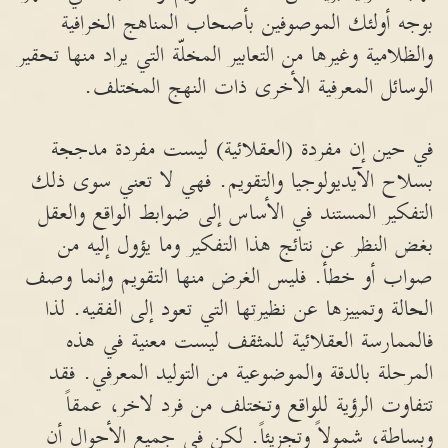
بوجه أولئك الموصوفين بأصحاب المناهج الخرافية
والظلامية وغيرها من التعابير المخلّة التي يراد منها تحقير
الوسائل المعرفية الأخرى ذات النهج المختلف.
في حين إن مفردة (العقلائية) ليست مفردة مدججة
بسلاح الآيديولوجيا والتقويم. فهي لا تعني سوى ذلك
التفكير المستند في الأساس إلى ضوابط الواقع والعقل
بغض النظر عن نتائج هذا التفكير وما يؤول إليه من
صواب أو خطأ. فليس الغرض منها التقويم وإنما وصف
الحالة وتمييزها عن نظيرتها التي تعود إلى الفقيه. لذا
فالممارسة العقلائية للمثقف ليست معنية في هذه
المرحلة بالدقة والموضوعية من التوليد المعرفي. فقد
تتفاوت الرؤية للواقع وتختلف من فرد لاخر، عمقاً
وبساطة، شمولاً وتجزيئاً. لكن في جميع الأحوال أن