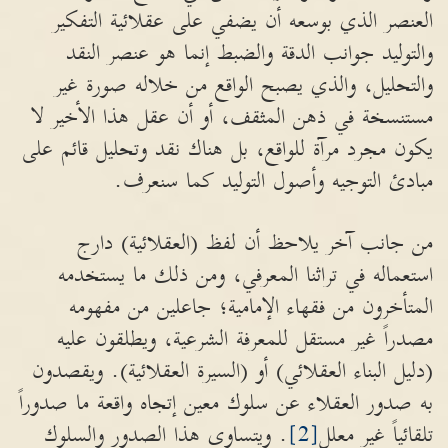
العنصر الذي بوسعه أن يضفي على عقلائية التفكير
والتوليد جوانب الدقة والضبط إنما هو عنصر النقد
والتحليل، والذي يصبح الواقع من خلاله صورة غير
مستنسخة في ذهن المثقف، أو أن عقل هذا الأخير لا
يكون مجرد مرآة للواقع، بل هناك نقد وتحليل قائم على
مبادئ التوجيه وأصول التوليد كما سنعرف.
من جانب آخر يلاحظ أن لفظ (العقلائية) دارج
استعماله في تراثنا المعرفي، ومن ذلك ما يستخدمه
المتأخرون من فقهاء الإمامية؛ جاعلين من مفهومه
مصدراً غير مستقل للمعرفة الشرعية، ويطلقون عليه
(دليل البناء العقلائي) أو (السيرة العقلائية). ويقصدون
به صدور العقلاء عن سلوك معين إتجاه واقعة ما صدوراً
تلقائياً غير معلل
[2]
. ويتساوى هذا الصدور والسلوك