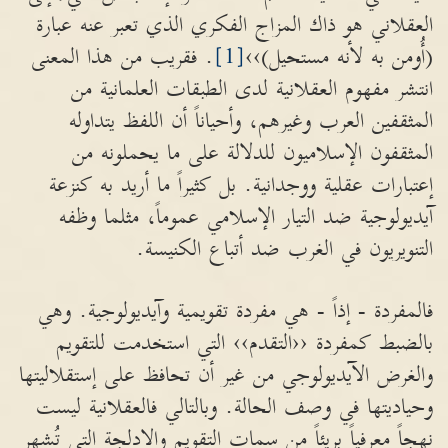
العقلاني هو ذاك المزاج الفكري الذي تعبر عنه عبارة
(أُومن به لأنه مستحيل)››
[1]
. فقريب من هذا المعنى
انتشر مفهوم العقلانية لدى الطبقات العلمانية من
المثقفين العرب وغيرهم، وأحياناً أن اللفظ يتداوله
المثقفون الإسلاميون للدلالة على ما يحملونه من
إعتبارات عقلية ووجدانية. بل كثيراً ما أريد به كنزعة
آيديولوجية ضد التيار الإسلامي عموماً، مثلما وظفه
التنويريون في الغرب ضد أتباع الكنيسة.
فالمفردة - إذاً - هي مفردة تقويمية وآيديولوجية. وهي
بالضبط كمفردة ‹‹التقدم›› التي استخدمت للتقويم
والغرض الآيديولوجي من غير أن تحافظ على إستقلاليتها
وحياديتها في وصف الحالة. وبالتالي فالعقلانية ليست
نهجاً معرفياً بريئاً من سمات التقويم والادلجة التي تُشهر