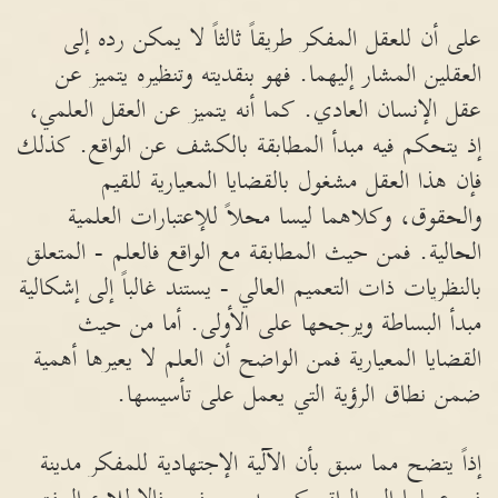
على أن للعقل المفكر طريقاً ثالثاً لا يمكن رده إلى
العقلين المشار إليهما. فهو بنقديته وتنظيره يتميز عن
عقل الإنسان العادي. كما أنه يتميز عن العقل العلمي،
إذ يتحكم فيه مبدأ المطابقة بالكشف عن الواقع. كذلك
فإن هذا العقل مشغول بالقضايا المعيارية للقيم
والحقوق، وكلاهما ليسا محلاً للإعتبارات العلمية
الحالية. فمن حيث المطابقة مع الواقع فالعلم - المتعلق
بالنظريات ذات التعميم العالي - يستند غالباً إلى إشكالية
مبدأ البساطة ويرجحها على الأولى. أما من حيث
القضايا المعيارية فمن الواضح أن العلم لا يعيرها أهمية
ضمن نطاق الرؤية التي يعمل على تأسيسها.
إذاً يتضح مما سبق بأن الآلية الإجتهادية للمفكر مدينة