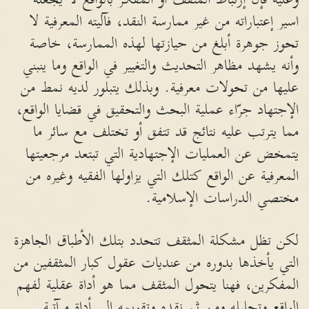
اسير إعتباراته من غير ممارسة النقد، فآليته المعرفية لا
تحوز جوهرة أبلغ من حيازتها لهذه الممارسة، خاصة
وأنه يشهد مظاهر التحديث والتغيير في الواقع وما ينبني
عليها من تحولات معرفية. وبذلك يتبلور لديه نمط من
الإجتهاد جرّاء عملية البحث والتحقيق في قضايا الواقع،
مما يترتب عليه نتائج قد تتفق أو تختلف مع سائر ما
يتمخض عن العمليات الإجتهادية التي تبتعد مرجعيتها
المعرفية عن الواقع كتلك التي يزاولها الفقيه وغيره من
مختصي الدراسات الإسلامية.
لكن تظل مشكلة المثقف تتحدد بتلك الأطباق الجاهزة
التي يأخذها بدوره من عنديات عقول كبار المثقفين من
المفكرين، فهنا يتحول المثقف مما هو أداة عقلية لفهم
الواقع وتحليله ومن ثم نقده وتقويمه إلى أداة مرآتية