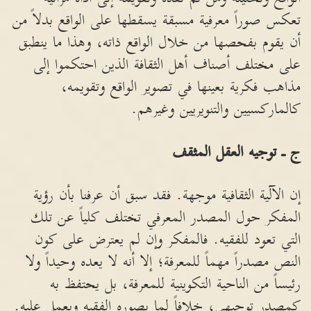
تعكس صوراً معرفية مسبقة يسقطها على الواقع بدلاً من
أن يقوم بفحصها من خلال الواقع ذاته، وهذا ما ينطبق
على مختلف أصناف أهل الثقافة الذين احتكموا إلى
مذاهب فكرية بعينها في تصوير الواقع وتقويمه،
كالماركسيين والتنويريين وغيرهم.
ج ـ توجيه العقل المثقف
إن الآلية الثقافية موجهة. فقد سبق أن عرفنا بأن رؤية
المفكر حول المصدر المعرفي تختلف كلياً عن تلك
التي تعود للفقيه. فالمفكر وإن لم يعترض على كون
النص مصدراً مهماً للمعرفة؛ إلا أنه لا يعده وحيداً ولا
رئيساً من الناحية التكوينية للمعرفة، بل يحتفظ به
كمصدر توجيهي، خلافاً لما يصوره الفقيه ويعمل عليه.