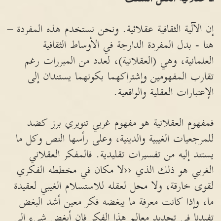
إن الآلية الثقافية عقلائية. ونحن نستخدم هذه المفردة –
هنا - بدل المفردة الدارجة في الأوساط الثقافية
العلمانية، وهي (العقلانية)، لعدد من المبررات رغم
تقارب المفهومين وإشتراكهما بكونهما يستندان إلى
الإعتبارات العقلية والواقعية.
فمفهوم العقلانية هو مفهوم غربي تنويري برز كضد
للمرجعيات الغيبية والدينية، وعلى رأسها النص وكل ما
يستند إليه من تفسيرات تقليدية. فالمفكر العقلاني
الغربي هو ذلك الذي ‹‹لا مكان في مخططه الفكري
لقوى خارقة، ولا محل لعقله للاستسلام الغيبي لعقيدة
ما، وإذا كانت معرفة ما يبغضه فكر معين أشد البغض
تفيدنا في تحديد معالم هذا الفكر فإن أبغض شيء إلى