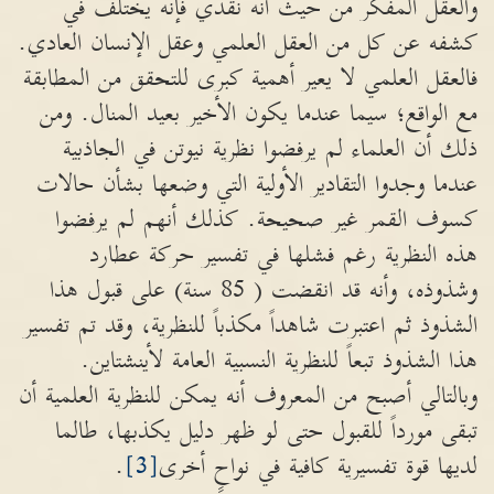
والعقل المفكر من حيث أنه نقدي فإنه يختلف في
كشفه عن كل من العقل العلمي وعقل الإنسان العادي.
فالعقل العلمي لا يعير أهمية كبرى للتحقق من المطابقة
مع الواقع؛ سيما عندما يكون الأخير بعيد المنال. ومن
ذلك أن العلماء لم يرفضوا نظرية نيوتن في الجاذبية
عندما وجدوا التقادير الأولية التي وضعها بشأن حالات
كسوف القمر غير صحيحة. كذلك أنهم لم يرفضوا
هذه النظرية رغم فشلها في تفسير حركة عطارد
وشذوذه، وأنه قد انقضت ( 85 سنة) على قبول هذا
الشذوذ ثم اعتبرت شاهداً مكذباً للنظرية، وقد تم تفسير
هذا الشذوذ تبعاً للنظرية النسبية العامة لأينشتاين.
وبالتالي أصبح من المعروف أنه يمكن للنظرية العلمية أن
تبقى مورداً للقبول حتى لو ظهر دليل يكذبها، طالما
لديها قوة تفسيرية كافية في نواحٍ أخرى
[3]
.