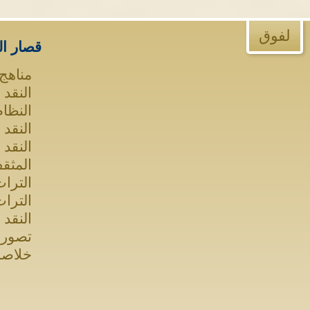
لفوق
قصار ال
مناهج 
النقد 
النظام
النقد 
النقد 
المثق
الترا
الترا
النقد 
تصورا
خلاصة