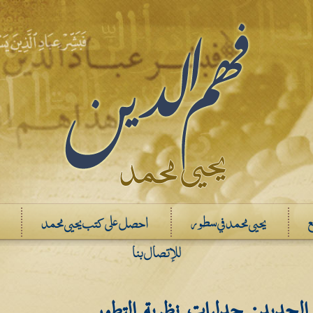
ع
يحيى محمد في سطور
احصل على كتب يحيى محمد
للإتصال بنا
لجديد: جدليات نظرية التطور