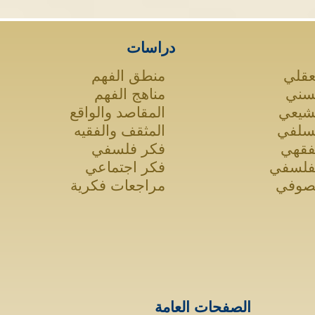
دراسات
عقلي
منطق الفهم
لسني
مناهج الفهم
لشيعي
المقاصد والواقع
لسلفي
المثقف والفقيه
لفقهي
فكر فلسفي
لفلسفي
فكر اجتماعي
لصوفي
مراجعات فكرية
الصفحات العامة