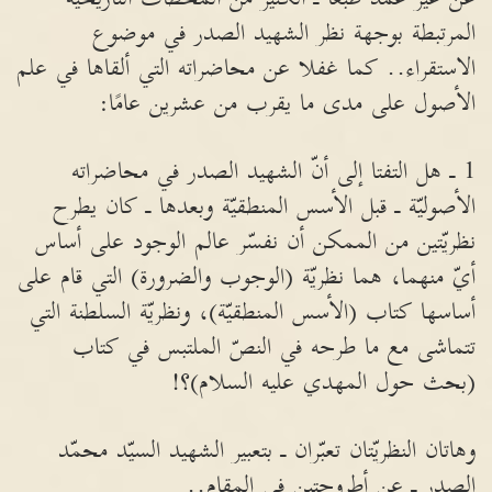
المرتبطة بوجهة نظر الشهيد الصدر في موضوع
الاستقراء.. كما غفلا عن محاضراته التي ألقاها في علم
الأصول على مدى ما يقرب من عشرين عامًا:
1 ـ هل التفتا إلى أنّ الشهيد الصدر في محاضراته
الأصوليّة ـ قبل الأسس المنطقيّة وبعدها ـ كان يطرح
نظريّتين من الممكن أن نفسّر عالم الوجود على أساس
أيّ منهما، هما نظريّة (الوجوب والضرورة) التي قام على
أساسها كتاب (الأسس المنطقيّة)، ونظريّة السلطنة التي
تتماشى مع ما طرحه في النصّ الملتبس في كتاب
(بحث حول المهدي عليه السلام)؟!
وهاتان النظريّتان تعبّران ـ بتعبير الشهيد السيّد محمّد
الصدر ـ عن أطروحتين في المقام..