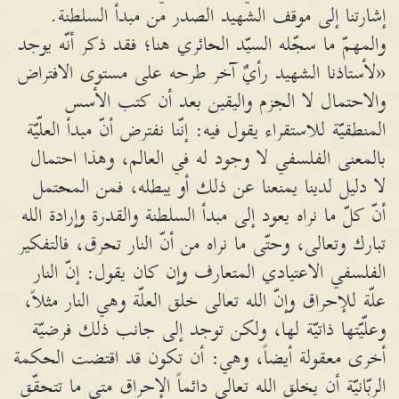
إشارتنا إلى موقف الشهيد الصدر من مبدأ السلطنة.
والمهمّ ما سجّله السيّد الحائري هنا؛ فقد ذكر أنّه يوجد
«لأستاذنا الشهيد رأيٌ آخر طرحه على مستوى الافتراض
والاحتمال لا الجزم واليقين بعد أن كتب الأسس
المنطقيّة للاستقراء يقول فيه: إنّنا نفترض أنّ مبدأ العلّيّة
بالمعنى الفلسفي لا وجود له في العالم، وهذا احتمال
لا دليل لدينا يمنعنا عن ذلك أو يبطله، فمن المحتمل
أنّ كلّ ما نراه يعود إلى مبدأ السلطنة والقدرة وإرادة الله
تبارك وتعالى، وحتّى ما نراه من أنّ النار تحرق، فالتفكير
الفلسفي الاعتيادي المتعارف وإن كان يقول: إنّ النار
علّة للإحراق وإنّ الله تعالى خلق العلّة وهي النار مثلاً،
وعلّيّتها ذاتيّة لها، ولكن توجد إلى جانب ذلك فرضيّة
أخرى معقولة أيضاً، وهي: أن تكون قد اقتضت الحكمة
الربّانيّة أن يخلق الله تعالى دائماً الإحراق متى ما تتحقّق