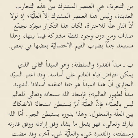
من التجربة، هي العنصر المشترك بين هذه التجارب
العديدة، وليس هذا العنصر المشترك إلاّ العلّيّة؛ إذ لولا
أنّ النار علّة للاحتراق لكان هذا التكرار مجرّد تجمّع
صدف ومن دون وجود نقطة مشتركة فيما بينها، وهذا
مستبعد جدّاً بضرب القيم الاحتماليّة بعضها في بعض.
ب ـ مبدأ القدرة والسلطنة: وهو المبدأ الثاني الذي
يمكن افتراض قيام العالم على أساسه. وقد اعتبر السيّد
الحائري أنّ هذا المبدأ هو «ما اعتقده أستاذنا الشهيد
مبدأً لظهور العالم»؛ فإيجاد الله سبحانه وتعالى للعالم
ليس بالعلّيّة؛ فإنّ العلّيّة أمرٌ يَستبطن استحالة الانفكاك
بين العلّة والمعلول، وهذا بدوره يستبطن الجبر. أمّا الله
تبارك وتعالى، فهو يفعل ما يشاء وفق إرادته ووفق قدرته
وسلطنته، والقدرة شيء والعلّيّة شيء آخر، وقد مضت