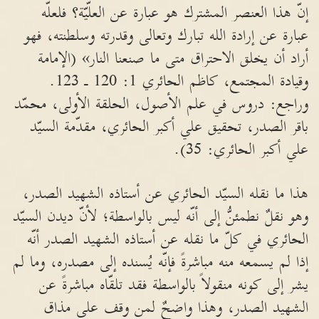
إنّ هذا العنصر المشترك هو عبارة عن العلّيّة؟ فلعلّه
عبارة عن إرادة الله تبارك وتعالى وقدرته وسلطنته، فهو
أراد أن يخلق الاحتراق متى ما صنعنا النار» (الإمامة
وقيادة المجتمع، كاظم الحائري 1: 120 ـ 123.
وراجع: دروس في علم الأصول، الحلقة الأولى، محمّد
باقر الصدر، تحقيق علي أكبر الحائري، مقدّمة السيّد
علي أكبر الحائري: 35).
هذا ما نقله السيّد الحائري عن أستاذه الشهيد الصدر،
وهو نقلٌ نطمئنُّ إلى أنّه ليس بالواسطة؛ لأنّ ديدن السيّد
الحائري في كلّ ما نقله عن أستاذه الشهيد الصدر أنّه
إذا لم يسمعه منه مباشرةً فإنّه يُسنده إلى مصدره، وما لم
يشر إلى كونه منقولاً بالواسطة فقد تلقّاه مباشرةً عن
الشهيد الصدر، وهذا واضحٌ لمن وقف على مذاق