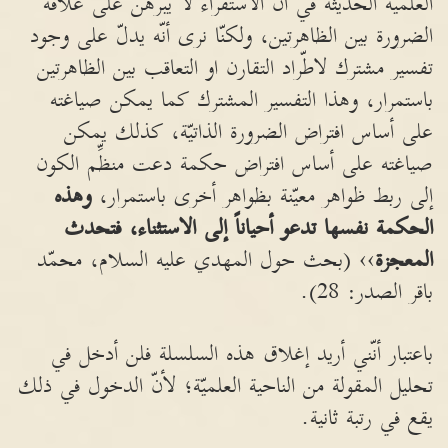
العلميّة الحديثة في أنّ الاستقراء لا يبرهن على علاقة
الضرورة بين الظاهرتين، ولكنّا نرى أنّه يدلّ على وجود
تفسير مشترك لاطّراد التقارن او التعاقب بين الظاهرتين
باستمرار، وهذا التفسير المشترك كما يمكن صياغته
على أساس افتراض الضرورة الذاتيّة، كذلك يمكن
صياغته على أساس افتراض حكمة دعت منظِّم الكون
إلى ربط ظواهر معيّنة بظواهر أخرى باستمرار،
وهذه
الحكمة نفسها تدعو أحياناً إلى الاستثناء، فتحدث
المعجزة
›› (بحث حول المهدي عليه السلام، محمّد
باقر الصدر: 28).
باعتبار أنّني أريد إغلاق هذه السلسلة فلن أدخل في
تحليل المقولة من الناحية العلميّة؛ لأنّ الدخول في ذلك
يقع في رتبة ثانية.