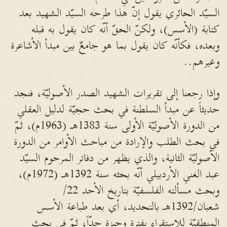
السيّد الحائري يقول إنّ هذا طرحه السيّد الشهيد بعد
كتابة (الأسس)، ولكنّ الحقّ أنّه كان يقول به قبله
وبعده، فكأنّه كان يقول بما هو جامعٌ بين مبدأ الأشاعرة
وغيرهم..
وإذا رجعنا إلى تقريرات الشهيد الصدر الأصوليّة، فنجد
حديثاً عن مبدأ السلطنة في بحث حجيّة لدليل العقلي
من الدورة الأصوليّة الأولى سنة 1383هـ (1963م)، ثمّ
في بحث الطلب والإرادة من مباحث الأوامر من الدورة
الأصوليّة الثانية، والذي يظهر من دفاتر المرحوم السيّد
عبد الغني الأردبيلي أنّه بحثه سنة 1392هـ (1972م)،
وبحث مسألته الفلسفيّة بتاريخ الأحد 22/
شعبان/1392هـ بالتحديد، أي بعد طباعة الأسس
المنطقيّة للاستقراء بفترة وجيزة جدّاً، ثمّ في بحث