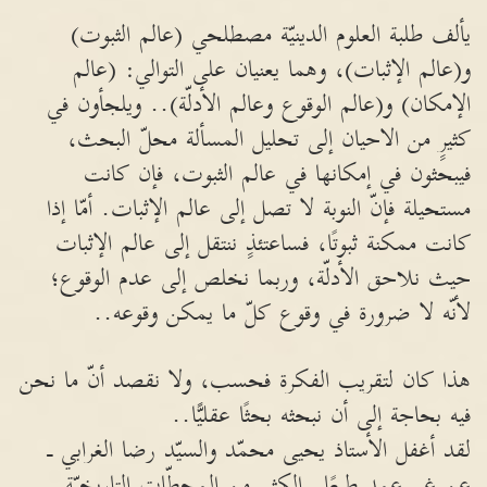
يألف طلبة العلوم الدينيّة مصطلحي (عالم الثبوت)
و(عالم الإثبات)، وهما يعنيان على التوالي: (عالم
الإمكان) و(عالم الوقوع وعالم الأدلّة).. ويلجأون في
كثيرٍ من الاحيان إلى تحليل المسألة محلّ البحث،
فيبحثون في إمكانها في عالم الثبوت، فإن كانت
مستحيلة فإنّ النوبة لا تصل إلى عالم الإثبات. أمّا إذا
كانت ممكنة ثبوتًا، فساعتئذٍ ننتقل إلى عالم الإثبات
حيث نلاحق الأدلّة، وربما نخلص إلى عدم الوقوع؛
لأنّه لا ضرورة في وقوع كلّ ما يمكن وقوعه..
هذا كان لتقريب الفكرة فحسب، ولا نقصد أنّ ما نحن
فيه بحاجة إلى أن نبحثه بحثًا عقليًّا..
لقد أغفل الأستاذ يحيى محمّد والسيّد رضا الغرابي ـ
عن غير عمد طبعًا ـ الكثير من المحطّات التاريخيّة