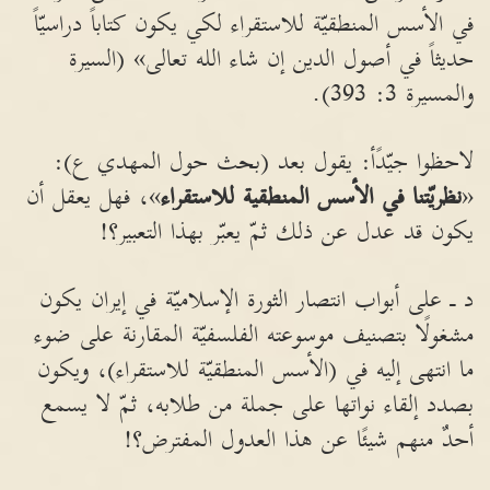
في الأسس المنطقيّة للاستقراء لكي يكون كتاباً دراسيّاً
حديثاً في أصول الدين إن شاء الله تعالى» (السيرة
والمسيرة 3: 393).
لاحظوا جيّدًأ: يقول بعد (بحث حول المهدي ع):
«
نظريّتنا في الأسس المنطقية للاستقراء
»، فهل يعقل أن
يكون قد عدل عن ذلك ثمّ يعبّر بهذا التعبير؟!
د ـ على أبواب انتصار الثورة الإسلاميّة في إيران يكون
مشغولًا بتصنيف موسوعته الفلسفيّة المقارنة على ضوء
ما انتهى إليه في (الأسس المنطقيّة للاستقراء)، ويكون
بصدد إلقاء نواتها على جملة من طلابه، ثمّ لا يسمع
أحدٌ منهم شيئًا عن هذا العدول المفترض؟!