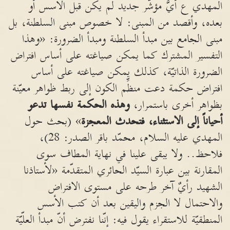
المهدي ع أيُّ مؤشّر جديد لم يكن قبل الأسس أو
بعده، وأقصد من المبنى: لا خصوص مبنى السلطنة، بل
مبنى الجامع بين مبدأ السلطنة ومبدأ الضرورة: «وهذا
التفسير المشترك كما يمكن صياغته على أساس افتراض
الضرورة الذاتيّة، كذلك يمكن صياغته على أساس
افتراض حكمة دعت منظِّم الكون إلى ربط ظواهر معيّنة
بظواهر أخرى باستمرار،
وهذه الحكمة نفسها تدعو
أحياناً إلى الاستثناء، فتحدث المعجزة
» (بحث حول
المهدي عليه السلام، محمّد باقر الصدر: 28)،
فلاحظ.. ولا يبقى علينا في نهاية المطاف سوى
المقارنة بين عبارة السيّد الحائري المتقدّمة «لأستاذنا
الشهيد رأيٌ آخر طرحه على مستوى الافتراض
والاحتمال لا الجزم واليقين بعد أن كتب الأسس
المنطقيّة للاستقراء يقول فيه: إنّنا نفترض أنّ مبدأ العلّيّة