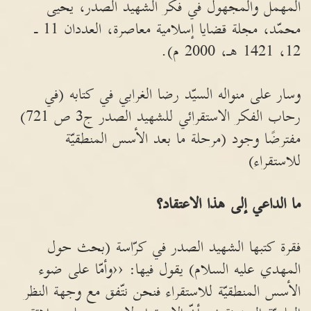
المهمل والمجهول في فكر الشهيد الصدر، يحيى
محمّد، مجلة قضايا إسلامية معاصرة، العددان 11 ـ
12، 1421 هـ، 2000 م).
وسار على منواله السيّد رضا الغرابي في كتابه (في
رحاب الفكر الاستقرائي للشهيد الصدر ج3 ص 721)
مفترضًا وجود (مرحلة ما بعد الأسس المنطقيّة
للاستقراء)
ما الداعي إلى هذا الاعتقاد؟
فقرة كتبها الشهيد الصدر في كرّاسة (بحث حول
المهدي عليه السلام) يقول فيها: ‹‹وأمّا على ضوء
الأسس المنطقيّة للاستقراء فنحن نتّفق مع وجهة النظر