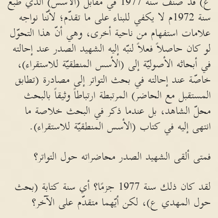
ع) قد صنّف سنة 1977 في مقابل (الأسس) الذي طبع
سنة 1972م لا يكفي للبناء على ما تقدّم؛ لأنّنا نواجه
علامات استفهام من ناحية أخرى، وهي أنّ هذا التحوّل
لو كان حاصلاً فعلاً لنبّه إليه الشهيد الصدر عند إحالته
في أبحاثه الأصوليّة إلى (الأسس المنطقيّة للاستقراء)،
خاصّة عند إحالته في بحث التواتر إلى مصادرة (تطابق
المستقبل مع الحاضر) المرتبطة ارتباطاً وثيقاً بالبحث
محلّ الشاهد، بل عندما ذكر في البحث خلاصة ما
انتهى إليه في كتاب (الأسس المنطقيّة للاستقراء).
فمتى ألقى الشهيد الصدر محاضراته حول التواتر؟
لقد كان ذلك سنة 1977 جزمًا؟ أي سنة كتابة (بحث
حول المهدي ع)، لكن أيّهما متقدّم على الآخر؟