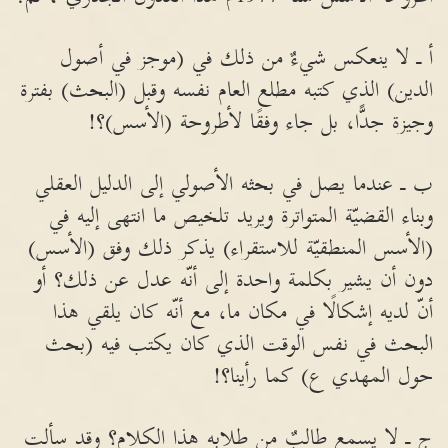
أ ـ لا ينعكس شيءٌ من ذلك في (موجز في أصول
الدين) الذي كتبه مطلع العام نفسه وقبل (البحث) بفترة
وجيزة جدًّا، بل جاء وفقًا لأطروحة (الأسس)؟!
ب ـ عندما يصل في بحثه الأصولي إلى الدليل العقلي
وبناء القضيّة المتواترة ويريد تلخيص ما انتهى إليه في
(الأسس المنطقيّة للاستقراء) يذكر ذلك وفق (الأسس)
دون أن يشير بكلمة واحدة إلى أنّه عدل عن ذلك؟ أو
أنّ لديه إشكالًا في مكان ما، مع أنّه كان يلقي هذا
البحث في نفس الوقت الذي كان يكتب فيه (بحث
حول المهدي ع) كما رأينا؟!
ج ـ لا يسمع طالبٌ من طلابه هذا الكلام؟ وقد سألت