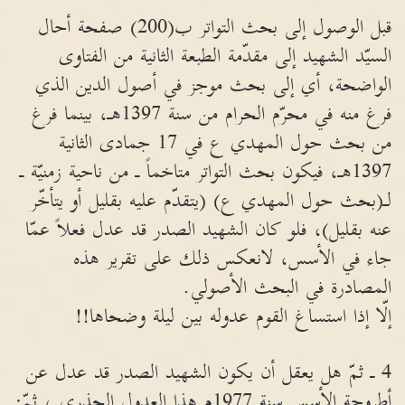
قبل الوصول إلى بحث التواتر ب(200) صفحة أحال
السيّد الشهيد إلى مقدّمة الطبعة الثانية من الفتاوى
الواضحة، أي إلى بحث موجز في أصول الدين الذي
فرغ منه في محرّم الحرام من سنة 1397هـ، بينما فرغ
من بحث حول المهدي ع في 17 جمادى الثانية
1397هـ، فيكون بحث التواتر متاخماً ـ من ناحية زمنيّة ـ
لـ(بحث حول المهدي ع) (يتقدّم عليه بقليل أو يتأخّر
عنه بقليل)، فلو كان الشهيد الصدر قد عدل فعلاً عمّا
جاء في الأسس، لانعكس ذلك على تقرير هذه
المصادرة في البحث الأصولي.
إلّا إذا استساغ القوم عدوله بين ليلة وضحاها!!
4 ـ ثمّ هل يعقل أن يكون الشهيد الصدر قد عدل عن
أطروحة الأسس سنة 1977م هذا العدول الجذري ، ثمّ: