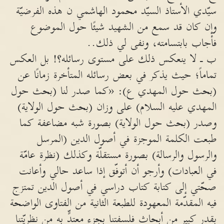
سيّدي الأستاذ السيّد محمود الهاشمي ن هذه الفرضيّة
وإن كان قد سمع من الشهيد شيئًا حول الموضوع
فأجاب بابتسامته، ونفى لي ذلك..
ب ـ لا ينعكس ذلك على مستوى رسائله؟! بل العكس
تماماً؛ حيث يذكر في بعض رسائله المتأخرة زمانًا عن
(بحث حول المهدي ع): «كما صدر لنا (بحث حول
المهدي عليه السلام) على وزان (بحث حول الولاية)
وصدر (بحث حول الولاية) بصورة شبه مضاعفة كما
طبعت الكلمة الموجزة في أصول الدين (المرسل
والرسول والرسالة) بصورة مستقلّة وكذلك (نظرة عامّة
في العبادات) وأرجو أن أتوفّق إذا ساعد حالي وأعانت
صحّتي إلى كتابة كتاب دراسي في أصول الدين تمتزج
فيه المقدّمة المعهودة للطبعة الثانية من الفتاوى الواضحة
بقدر كبير من أبحاث فلسفتنا بجزء معتدٍّ به من نظريّتنا