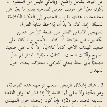
عن غيرها بشكل واضح. وبالتالي فليس من المعلوم أن
يكون معبّراً عن موقف معرفي لصاحبه بقدر ما يعبّر عن
محاججات هدفها تقريب الخصم إلى الفكرة الكلاميّة
المتبنّاة. إذن كان لا بدّ أن يُلاحظ بدايةً الفارق
المنهجي الأساس القائم بين طبيعة كلٍّ من هذين
الكتابين، فنن نلاحظ أنّ كتاب الأسس وإن كان على
صعيد الهدف الأخير كتاباً كلاميّاً، إلاّ أنّه ـ على صعيد
المنهج وآليّات البحث ـ كتابٌ منطقيٌّ بامتياز لم يتأثّر
منهجيّاً بأيّ نمط بحثي كلامي، بخلاف بحث حول
المهدي
3 ـ هناك إشكال تاريخي صعب تواجهه هذه الفرضيّة،
وهو يفتّتها ولا يبقي لها قائمة إلاّ إذا فسّرناها وفق النقطة
السابقة تحت رقم (2)؛ فإنّ كون (بحث حول المهدي