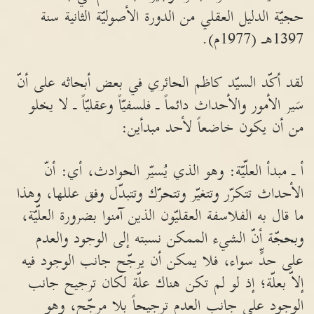
حجيّة الدليل العقلي من الدورة الأصوليّة الثانية سنة
1397هـ (1977م).
لقد أكّد السيّد كاظم الحائري في بعض أبحاثه على أنّ
سَير الأمور والأحداث دائماً ـ فلسفيّاً وعقليّاً ـ لا يخلو
من أن يكون خاضعاً لأحد مبدأين:
أ ـ مبدأ العلّيّة: وهو الذي يُسيّر الحوادث، أي: أنّ
الأحداث تتكرّر وتتغيّر وتتحرّك وتتبدّل وفق عللها، وهذا
ما قال به الفلاسفة العقليّون الذين آمنوا بضرورة العلّيّة،
وبحجّة أنّ الشيء الممكن نسبته إلى الوجود والعدم
على حدٍّ سواء، فلا يمكن أن يرجّح جانب الوجود فيه
إلاّ بعلّة؛ إذ لو لم تكن هناك علّة لكان ترجيح جانب
الوجود على جانب العدم ترجيحاً بلا مرجّح، وهو