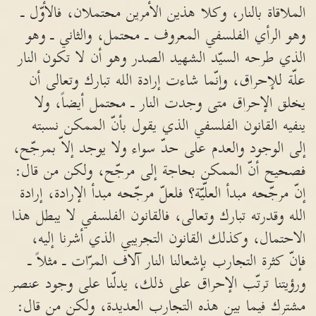
الملاقاة بالنار، وكلا هذين الأمرين محتملان، فالأوّل ـ
وهو الرأي الفلسفي المعروف ـ محتمل، والثاني ـ وهو
الذي طرحه السيّد الشهيد الصدر وهو أن لا تكون النار
علّة للإحراق، وإنّما شاءت إرادة الله تبارك وتعالى أن
يخلق الإحراق متى وجدت النار ـ محتمل أيضاً، ولا
ينفيه القانون الفلسفي الذي يقول بأنّ الممكن نسبته
إلى الوجود والعدم على حدّ سواء ولا يوجد إلاّ بمرجّح،
فصحيح أنّ الممكن بحاجة إلى مرجّح، ولكن من قال:
إنّ مرجّحه مبدأ العلّيّة؟ فلعلّ مرجّحه مبدأ الإرادة، إرادة
الله وقدرته تبارك وتعالى، فالقانون الفلسفي لا يبطل هذا
الاحتمال، وكذلك القانون التجريبي الذي أشرنا إليه،
فإنّ كثرة التجارب بإشعالنا النار آلاف المرّات ـ مثلاً ـ
ورؤيتنا ترتّب الإحراق على ذلك، يدلّنا على وجود عنصر
مشترك فيما بين هذه التجارب العديدة، ولكن من قال: