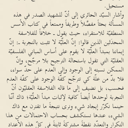
مستحيل.
وأشار السيّد الحائري إلى أنّ للشهيد الصدر في هذه
المسألة بحثاً مفصَّلاً وطريفاً وممتعاً في كتاب الأسس
المنطقيّة للاستقراء، حيث يقول ـ خلافاً للفلاسفة
المحدَثين الذين قالوا: إنّ العلّيّة لا تثبت بالتجربة ـ: إنّ
إيماننا بمبدأ العلّيّة لا يقوم على أساس المباني الفلسفيّة
العقليّة التي تقول باستحالة الترجيح بلا مرجّح، وإنّ
الممكن نسبته إلى الوجود وإلى العدم على حدّ سواء،
فلا بدّ من علّة كي تترجّح كفّة الوجود على كفّة العدم
فحسب، بل نضيف إلى ما قاله الفلاسفة العقليّون أنّ
التجربة لوحدها أيضاً كافية لإثبات مبدأ العلّيّة؛ ذاك أنّنا
حينما نكرّر إيجاد شيء ونرى نتيجةً ما تقترن مع ذاك
الشيء، عندها نستكشف بحساب الاحتمالات من هذا
التكرار والتعدّد نقطةً مشتركةً ثابتةً في كلّ هذه الأعداد