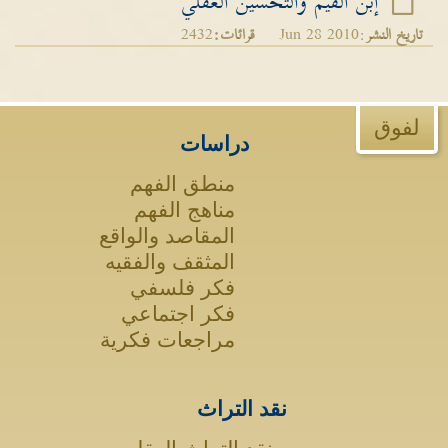
إبن القيم والتحسين العقلي
تاريخ النشر
:Jun 28 2010
قرائات:
2432
لفوق
دراسات
منطق الفهم
مناهج الفهم
المقاصد والواقع
المثقف والفقيه
فكر فلسفي
فكر اجتماعي
مراجعات فكرية
نقد التراث