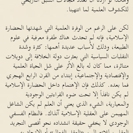
وهكذا لو أردنا أن نعدد مجالات السبق التاريخي
للكشوف العلمية لما انتهينا.
لكن على الرغم من الوفرة العلمية التي شهدتها الحضارة
الإسلامية، فإنه لم تحدث هناك طفرة معرفية في علوم
الطبيعة، وذلك لأسباب عديدة أهمها: كثرة وشدة
التقلبات السياسية التي بعثرت دولة الخلافة إلى دويلات
متناثرة، مما كان له بالغ الأثر على شل الحياة العلمية
والإقتصادية والإجتماعية، إبتداء من القرن الرابع الهجري
فما بعده. كذلك فإن الإهتمام داخل الحضارة الإسلامية
لم يكن نافذاً إلا تحت ضوء القراءتين الوجودية
والمعيارية، الشيء الذي يعني أن العلم لم يكن الشاغل
المهيمن على العقلية الإسلامية آنذاك. فالنظام الفسفي
الوجودي لا يخفي حقيقة انشداده نحو أقصى التجريد
العقلي، للاتصال بـ «العقل الفعال» أو الإتحاد به