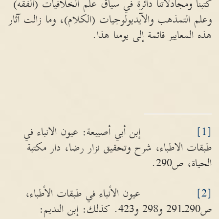
كتبنا ومجادلاتنا دائرة في سياق علم الخلافيات (الفقه)
وعلم التمذهب والآيديولوجيات (الكلام)، وما زالت آثار
هذه المعايير قائمة إلى يومنا هذا.
[1]
إبن أبي أصيبعة: عيون الانباء في
طبقات الاطباء، شرح وتحقيق نزار رضا، دار مكتبة
الحياة، ص290.
[2]
عيون الأنباء في طبقات الأطباء،
ص290ـ291 و298 و423. كذلك: إبن النديم: