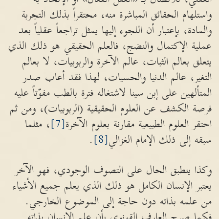
واستلهام الحقائق المباشرة منه، محتقراً بذلك التجربة
والمادة، بإعتبار أن اللجوء إليها يمثل تراجعاً عقلياً بعد
عملية الإكتمال والنضج، فالعلم الحقيقي هو ذلك الذي
يتعلق بعالم الثبات، عالم الآخرة والربوبيات، لا بعالم
التغير، عالم الدنيا والحسيات، لهذا فقد أعاب صدر
المتألهين على إبن سينا لاشتغاله فترة بالطب مفوّتاً عليه
فرصة الكشف عن العلوم الحقيقية (الربوبيات)، ومن ثم
احتقر العلوم الطبيعية مقارنة بعلوم الآخرة
[7]
، مثلما
سبقه إلى ذلك الإمام الغزالي
[8]
.
وكذا ينطبق الحال على التصوف الوجودي، فهو الآخر
يعتبر الإنسان الكامل هو ذلك الذي يعلم جميع الأشياء
من علمه بذاته دون حاجة إلى الموضوع الخارجي.
فكما صرح العارف القونوي بأن علم الإنسان بذاته