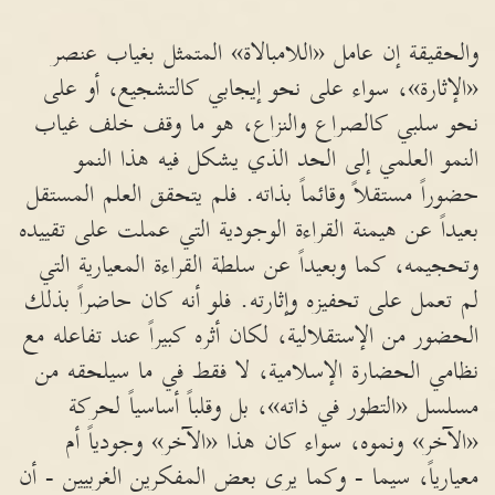
والحقيقة إن عامل «اللامبالاة» المتمثل بغياب عنصر
«الإثارة»، سواء على نحو إيجابي كالتشجيع، أو على
نحو سلبي كالصراع والنزاع، هو ما وقف خلف غياب
النمو العلمي إلى الحد الذي يشكل فيه هذا النمو
حضوراً مستقلاً وقائماً بذاته. فلم يتحقق العلم المستقل
بعيداً عن هيمنة القراءة الوجودية التي عملت على تقييده
وتحجيمه، كما وبعيداً عن سلطة القراءة المعيارية التي
لم تعمل على تحفيزه وإثارته. فلو أنه كان حاضراً بذلك
الحضور من الإستقلالية، لكان أثره كبيراً عند تفاعله مع
نظامي الحضارة الإسلامية، لا فقط في ما سيلحقه من
مسلسل «التطور في ذاته»، بل وقلباً أساسياً لحركة
«الآخر» ونموه، سواء كان هذا «الآخر» وجودياً أم
معيارياً، سيما - وكما يرى بعض المفكرين الغربيين - أن