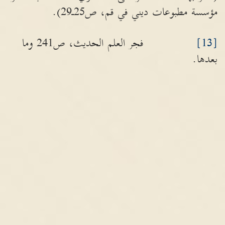
مؤسسة مطبوعات ديني في قم، ص25ـ29).
[13]
فجر العلم الحديث، ص241 وما
بعدها.