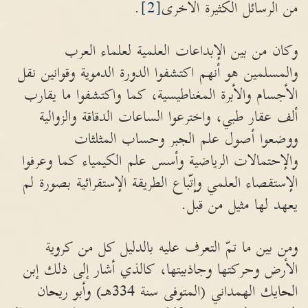
من الرسائل الكثيرة الأخرى
[2]
.
وكان من بين الإبداعات العلمية لعلماء العرب
والمسلمين هو أنهم اكتشفوا الدورة الدموية وقوانين نقل
الأجسام والأبرة المغناطيسية، كما واكتشفوا ما يقارب
ألف عقار طبي، واخترعوا الساعات الدقاقة والزوالية
ووضعوا أصول علم الجبر وحساب المثلثات
والإحتمالات الرياضية وأسس علم الكيمياء كما وعرفوا
الإستقصاء العلمي وإتّباع الطريقة الإستقرائية بصورة لم
يعهد لها مثيل من قبل.
ومن بين ما تمّ التعرف عليه بالدليل كل من كروية
الأرض وحركتها وجاذبيتها، كالذي أشار إلى ذلك إبن
الحايك الهمداني (المتوفى سنة 334هـ) وأبو ريحان