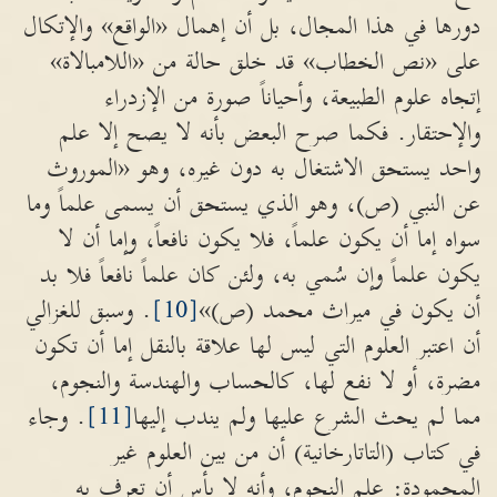
دورها في هذا المجال، بل أن إهمال «الواقع» والإتكال
على «نص الخطاب» قد خلق حالة من «اللامبالاة»
إتجاه علوم الطبيعة، وأحياناً صورة من الإزدراء
والإحتقار. فكما صرح البعض بأنه لا يصح إلا علم
واحد يستحق الاشتغال به دون غيره، وهو «الموروث
عن النبي (ص)، وهو الذي يستحق أن يسمى علماً وما
سواه إما أن يكون علماً، فلا يكون نافعاً، وإما أن لا
يكون علماً وإن سُمي به، ولئن كان علماً نافعاً فلا بد
أن يكون في ميراث محمد (ص)»
[10]
. وسبق للغزالي
أن اعتبر العلوم التي ليس لها علاقة بالنقل إما أن تكون
مضرة، أو لا نفع لها، كالحساب والهندسة والنجوم،
مما لم يحث الشرع عليها ولم يندب إليها
[11]
. وجاء
في كتاب (التاتارخانية) أن من بين العلوم غير
المحمودة: علم النجوم، وأنه لا بأس أن تعرف به