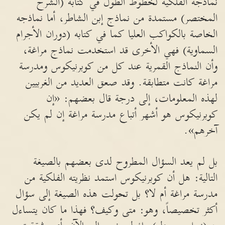
نماذجه الفلكية لخطوط الطول في كتابه (الشرح
المختصر) مستمدة من نماذج إبن الشاطر، أما نماذجه
الخاصة بالكواكب العليا كما في كتابه (دوران الأجرام
السماوية) فهي الأخرى قد استخدمت نماذج مراغة،
وأن النماذج القمرية عند كل من كوبرنيكوس ومدرسة
مراغة كانت متطابقة. وقد صعق العديد من الغربيين
لهذه المعلومات، إلى درجة قال بعضهم: «إن
كوبرنيكوس هو أشهر أتباع مدرسة مراغة إن لم يكن
آخرهم».
بل لم يعد السؤال المطروح لدى بعضهم بالصيغة
التالية: هل أن كوبرنيكوس استمد نظريته الفلكية من
مدرسة مراغة أم لا؟ بل تحولت هذه الصيغة إلى سؤال
أكثر تخصيصاً، وهو: متى وكيف؟ فهذا ما كان يتساءل