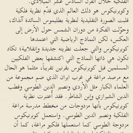
الفلكية خلال القرن السادس عشر الميلادي.
وكوبرنيكوس هو ذلك العالم الذي قدّم نظرية فلكية
قلبت الصورة التقليدية لنظرية بطليموس السائدة آنذاك،
وحوّلت الفكرة من دوران الشمس حول الأرض إلى
العكس، لكن النماذج الرياضية التي اعتمدها
كوبرنيكوس والتي جعلت نظريته جديدة وإنقلابية؛ تكاد
تكون هي ذاتها النماذج التي اكتشفها بعض الفلكيين
المسلمين قبل كوبرنيكوس بقرنين تقريباً، مثلما هو الحال
مع مرصد مراغة في غرب ايران الذي ضم مجموعة من
العلماء الكبار مثل الأردي ونصير الدين الطوسي وقطب
الدين الشيرازي وإبن الشاطر. فقد أُعتبرت نظرية
كوبرنيكوس بأنها مزدوجات من مخطط مدرسة مراغة
الفلكية ونصير الدين الطوسي. واستعمل كوبرنيكوس
مزدوجة الطوسي كما استعملها فلكيو مراغة، كما أن