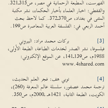
الفهرست، المطبعة الرحمانية في مصر، ص315ـ321.
والقفطي: اخبار العلماء بأخبار الحكماء، نشر مكتبة
المثنى في بغداد، ص370ـ372. كما لاحظ بحث
أحمد الربعي في: الفلسفة العربية المعاصرة ص199.
[3]
بركات محمد مراد: البيروني
فيلسوفا، نشر الصدر لخدمات الطباعة، الطبعة الأولى،
1988م، ص139ـ141، عن الموقع الإلكتروني:
www.4shared.com
[4]
توبي هف: فجر العلم الحديث،
ترجمة محمد عصفور، سلسلة عالم المعرفة (260)،
الكويت، الطبعة الثانية، 1421هـ ـ2000م، ص350.