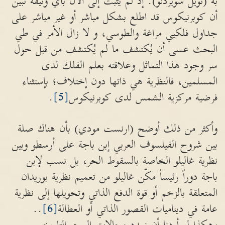
به (نويل سويردلو). إذ لم يثبت إلى الآن بأي وثيقة تبين
أن كوبرنيكوس قد اطلع بشكل مباشر أو غير مباشر على
جداول فلكيي مراغة والطوسي، و لا زال الأمر في طي
البحث عسى أن يُكتشف ما لم يُكتشف من قبل حول
سر وجود هذا التماثل وعلاقته بعلم الفلك لدى
المسلمين، فالنظرية هي ذاتها دون إختلاف؛ بإستثناء
فرضية مركزية الشمس لدى كوبرنيكوس
[5]
.
وأكثر من ذلك أوضح (ارنست مودي) بأن هناك صلة
بين شروح الفيلسوف العربي إبن باجة على أرسطو وبين
نظرية غاليلو الخاصة بالسقوط الحر، بل نسب لإبن
باجة دوراً رئيساً مكّن غاليلو من تعميم نظرية بوريدان
المتعلقة بالزخم أو قوة الدفع الذاتي وتحويلها إلى نظرية
عامة في ديناميات القصور الذاتي أو العطالة
[6]
..