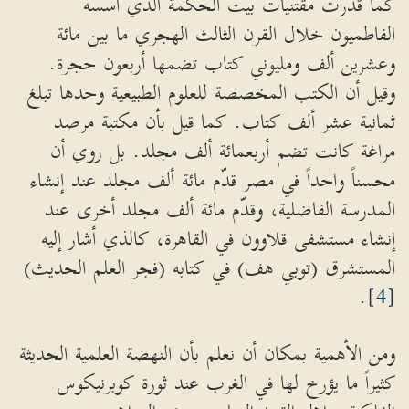
كما قُدرت مقتنيات بيت الحكمة الذي أسسه
الفاطميون خلال القرن الثالث الهجري ما بين مائة
وعشرين ألف ومليوني كتاب تضمها أربعون حجرة.
وقيل أن الكتب المخصصة للعلوم الطبيعية وحدها تبلغ
ثمانية عشر ألف كتاب. كما قيل بأن مكتبة مرصد
مراغة كانت تضم أربعمائة ألف مجلد. بل روي أن
محسناً واحداً في مصر قدّم مائة ألف مجلد عند إنشاء
المدرسة الفاضلية، وقدّم مائة ألف مجلد أخرى عند
إنشاء مستشفى قلاوون في القاهرة، كالذي أشار إليه
المستشرق (توبي هف) في كتابه (فجر العلم الحديث)
.
[4]
ومن الأهمية بمكان أن نعلم بأن النهضة العلمية الحديثة
كثيراً ما يؤرخ لها في الغرب عند ثورة كوبرنيكوس