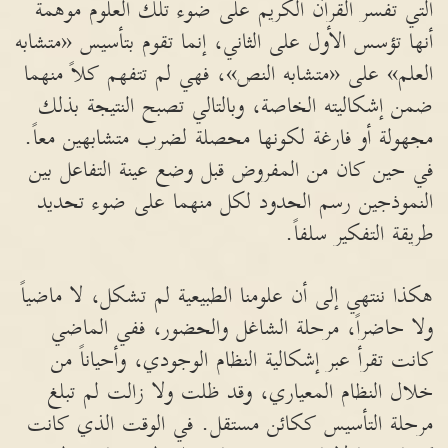
التي تفسر القرآن الكريم على ضوء تلك العلوم موهمة
أنها تؤسس الأول على الثاني، إنما تقوم بتأسيس «متشابه
العلم» على «متشابه النص»، فهي لم تتفهم كلاً منهما
ضمن إشكاليته الخاصة، وبالتالي تصبح النتيجة بذلك
مجهولة أو فارغة لكونها محصلة لضرب متشابهين معاً.
في حين كان من المفروض قبل وضع عينة التفاعل بين
النموذجين رسم الحدود لكل منهما على ضوء تحديد
طريقة التفكير سلفاً.
هكذا ننتهي إلى أن علومنا الطبيعية لم تشكل، لا ماضياً
ولا حاضراً، مرحلة الشاغل والحضور، ففي الماضي
كانت تقرأ عبر إشكالية النظام الوجودي، وأحياناً من
خلال النظام المعياري، وقد ظلت ولا زالت لم تبلغ
مرحلة التأسيس ككائن مستقل. في الوقت الذي كانت