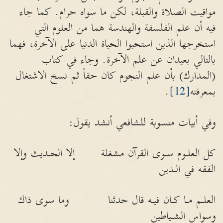
مواقيت الصلاة والقبلة، لكن ما سواه حرام. كما جاء
فيه أن علم الفلسفة والهندسة هما من العلوم التي
استخرجها الذين استحبوا الحياة الدنيا على الآخرة، فهما
بالتالي بعيدان عن علم الآخرة. وجاء في كتاب
(المدارك) بأن علم النجوم كان حقاً ثم نسخ الاشتغال
بمعرفته
[12]
.
وفي أبيات منسوبة للشافعي أنشد يقول:
كل العلـوم سـوى القرآن مشغلة إلا الحـديث وإلا
الفقه في الـدين
العلـم مـا كـان فيـه قال حدثنا وما سوى ذاك
وسواس الشـياطين