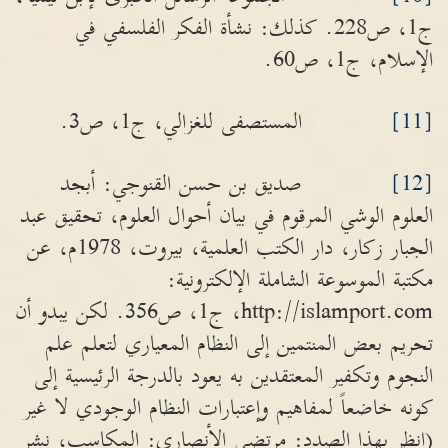
ج1، ص228. كذلك: نشأة الفكر الفلسفي في
الإسلام، ج1، ص60.
[11]
المستصفى للغزالي، ج1، ص3.
[12]
صديق بن حسن القنوجي: أبجد
العلوم الوشي المرقوم في بيان أحوال العلوم، تحقيق عبد
الجبار زكار، دار الكتب العلمية، بيروت، 1978م، عن
مكتبة الموسوعة الشاملة الإلكترونية:
http://islamport.com، ج1، ص356. لكن يبدو أن
تحريم بعض المنتمين إلى النظام المعياري لتعلم علم
النجوم وتكفير المعتقدين به يعود بالدرجة الرئيسية إلى
كونه خاضعاً لمفاهيم وإعتبارات النظام الوجودي لا غير
(انظر بهذا الصدد: مرتضى الأنصاري: المكاسب، نشر