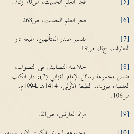
[5]
فجر العلم الحديث، ص70 و72.
[6]
فجر العلم الحديث، ص268.
[7]
تفسير صدر المتألهين، طبعة دار
التعارف، ج8، ص19.
[8]
خلاصة التصانيف في التصوف،
ضمن مجموعة رسائل الإمام الغزالي (2)، دار الكتب
العلمية، بيروت، الطبعة الأولى، 1414هـ ـ1994م،
ص106.
[9]
مرآة العارفين، ص21.
[10]
مجموعة الرسائل الكبرى لإبن تيمية،