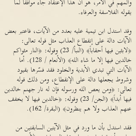
والمهم في الأمر، هو أن هذا الإعتقاد جاء موافقاً لما
يقوله الفلاسفة والعرفاء.
وقد استدل ابن تيمية عليه بعدد من الآيات، فاعتبر بعض
الآيات دالة على إنقطاع العذاب مثل قوله تعالى:
﴿لابثين فيها أحقاباً﴾ (النبأ/ 23) وقوله: ﴿النار مثواكم
خالدين فيها إلا ما شاء الله﴾ (الأنعام / 128). أما
الآيات التي تبدي الأبدية والخلود فقد فسّرها بقيود
وشروط يجعلها دالة على الإنقطاع، ومن ذلك قوله
تعالى: ﴿ومن يعص الله ورسوله فإن له نار جهنم خالدين
فيها أبداً﴾ (الجن/ 23) وقوله: ﴿خالدين فيها لا يخفف
عنهم العذاب ولا هم ينظرون﴾ (البقرة/ 162).
فقد استدل بأن ما ورد في مثل الآيتين السابقتين من