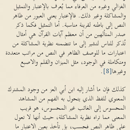
الغزالي وغيره من العرفاء مما يُعرف بالإعتبار والتمثيل
والمشاكلة وغير ذلك. فالإعتبار يعني العبور من ظاهر
النص إلى باطنه لقرينة مناسبة. أما التمثيل فكما ذكر
صدر المتألهين من أن معظم آيات القرآن هي أمثال
تُذكر للناس لتشير إلى ما تتضمنه نظرية المشاكلة من
اعتبارات ما للوصف الظاهر في النص من مراتب متعددة
ومتكاملة في الوجود، مثل الميزان والقلم والاصبع
وغيرها
[8]
.
كذلك فإن ما أشار إليه ابن أبي العز من وجود المشترك
المعنوي للفظ الذي يتحول به الفهم من المشاهد
المحسوس إلى الغائب غير المحسوس، هو قريب
المعنى مما تراه نظرية المشاكلة، حيث أنها لا تعول
على ظاهر النص فحسب، بل تأخذ بعين الاعتبار ما