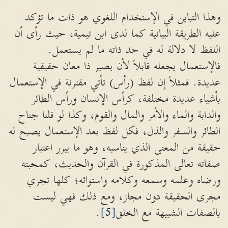
وهذا التباين في الإستخدام اللغوي هو ذات ما تؤكد
عليه الطريقة البيانية كما لدى ابن تيمية، حيث رأى أن
اللفظ لا دلالة له في حد ذاته ما لم يستعمل.
فالإستعمال يجعله قابلاً لأن يصير ذا معان حقيقية
عديدة. فمثلاً إن لفظ (رأس) تأتي مقترنة في الإستعمال
بأشياء عديدة مختلفة، كرأس الإنسان ورأس الطائر
والدابة والماء والأمر والمال والقوم، وكذا لو قلنا جناح
الطائر والسفر والذل، فكل لفظ بعد الإستعمال يصبح له
حقيقة من المعنى الذي يناسبه، وهو ما يبرر اعتبار
صفاته تعالى المذكورة في القرآن والحديث، كمحبته
ورضاه وعلمه وسمعه وكلامه واستوائه؛ كلها تجري
مجرى الحقيقة دون مجاز، ومع ذلك فهي ليست
بالصفات الشبيهة مع الخلق
[5]
.