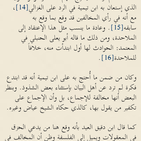
الذي إستعان به ابن تيمية في الرد على الغزالي
[14]
،
مع أنه في رأي المخالفين قد وقع بما وقع به
سابقه
[15]
. وعادة ما ينسب مثل هذا الإعتقاد إلى
الملاحدة، ومن ذلك ما قاله أبو يعلى الحنبلي في
المعتمد: الحوادث لها أول ابتدأت منه، خلافاً
للملاحدة
[16]
.
وكان من ضمن ما أُحتج به على ابن تيمية أنه قد ابتدع
فكرة لم ترد عن أهل البيان بإستثناء بعض الشذوذ. وبنظر
البعض أنها مخالفة للإجماع، بل وأن الإجماع على
تكفير من يقول بها، كالذي حكاه الشيخ عياض وغيره.
كما قال ابن دقيق العيد بأنه وقع هنا من يدعي الحزق
في المعقولات ويميل إلى الفلسفة وظن أن المخالف في