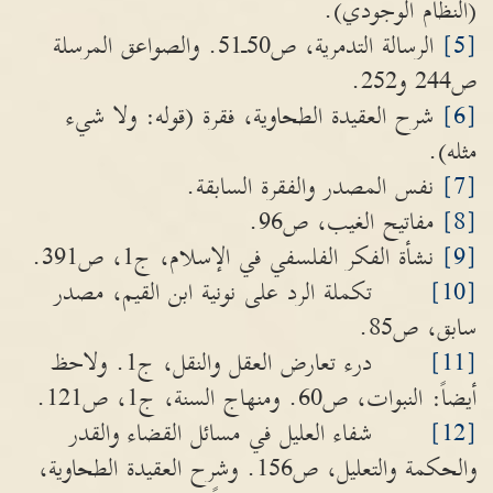
(النظام الوجودي).
[5]
الرسالة التدمرية، ص50ـ51. والصواعق المرسلة
ص244 و252.
[6]
شرح العقيدة الطحاوية، فقرة (قوله: ولا شيء
مثله).
[7]
نفس المصدر والفقرة السابقة.
[8]
مفاتيح الغيب، ص96.
[9]
نشأة الفكر الفلسفي في الإسلام، ج1، ص391.
[10]
تكملة الرد على نونية ابن القيم، مصدر
سابق، ص85.
[11]
درء تعارض العقل والنقل، ج1. ولاحظ
أيضاً: النبوات، ص60. ومنهاج السنة، ج1، ص121.
[12]
شفاء العليل في مسائل القضاء والقدر
والحكمة والتعليل، ص156. وشرح العقيدة الطحاوية،