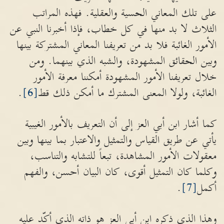
على تلك المعاني الحسية والعقلية. فهذه المراتب
الثلاث لا بد منها في كل خطاب، فإذا أخبرنا النبي عن
الأمور الغائبة فلا بد من تعريفنا المعاني المشتركة بينها
وبين الحقائق المشهودة، والشبه الذي بينهما. ومن
خلال تعريفنا الأمور المشهودة أمكننا معرفة الأمور
الغائبة، ولولا المعنى المشترك ما أمكن ذلك قط
[6]
.
كما أشار ابن أبي العز إلى أن التعريف بالأمور الغيبية
يأتي عن طريق القياس والتمثيل والاعتبار بما بينها وبين
معقولات الأمور المشاهدة، تبعاً للتشابه والتناسب،
وكلما كان التمثيل أقوى، كان البيان أحسن، والفهم
أكمل
[7]
.
وهذا الذي ذكره ابن أبي العز هو ذاته الذي أكّد عليه