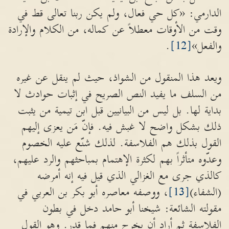
الدارمي: «كل حي فعال، ولم يكن ربنا تعالى قط في
وقت من الأوقات معطلاً عن كماله، من الكلام والإرادة
والفعل»
[12]
.
ويعد هذا المنقول من الشواذ، حيث لم ينقل عن غيره
من السلف ما يفيد النص الصريح في إثبات حوادث لا
بداية لها. بل ليس من البيانيين قبل ابن تيمية من يثبت
ذلك بشكل واضح لا غبش فيه. فإنّ مَن يعزى إليهم
القول بذلك هم الفلاسفة. لذلك شنّع عليه الخصوم
وعدّوه متأثراً بهم لكثرة الإهتمام بمباحثهم والرد عليهم،
كالذي جرى مع الغزالي الذي قيل فيه إنه أمرضه
(الشفاء)
[13]
، ووصفه معاصره أبو بكر بن العربي في
مقولته الشائعة: شيخنا أبو حامد دخل في بطون
الفلاسفة ثم أراد أن يخرج منهم فما قدر. وهو القول