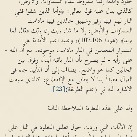
خلود وأبدية إنما مشروط ببقاء السماوات والأرض،
كالذي يدل عليه قوله تعالى: ﴿وأما الذين شقوا ففي
النار لهم فيها زفير وشهيق خالدين فيها مادامت
السماوات والأرض، إلا ما شاء ربك إن ربّك فعّال لما
يريد﴾ (هود/ 106ـ107)، وعليه اعتبر الأبدية هي
استمرار المعذبين في النار مادامت موجودة، مع أن الله -
على رأيه - لم يصرح بأن النار باقية أبداً، وفرق بين
الحالين كما هو واضح. يضاف إلى أن التأبيد جاء في
القرآن مقيداً بما لا يتنافى مع الإنقطاع، كالذي سبقت
الإشارة اليه في (علم الطريقة)
[23]
.
ولنا على هذه النظرية الملاحظة التالية:
إن الآيات التي وردت حول تعليق الخلود في النار على