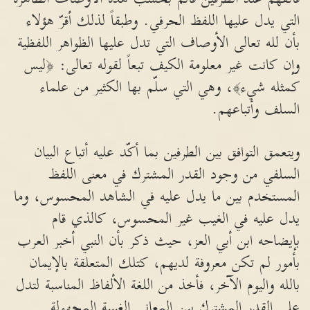
التي يدل عليها اللفظ الحرفي. وطبقاً لذلك أقرّ هؤلاء
بأن لله تعالى الأوصاف التي تدل عليها الظواهر اللفظية
وإن كانت غير معلومة الكيف تبعاً لقوله تعالى: ﴿ليس
كمثله شيء﴾، وهي التي سلّم بها الكثير من علماء
السلف وأتباعهم.
ويتعمق التوافق بين الطرفين بما أكّد عليه أتباع البيان
السلفي من وجود القدر المشترك في معنى اللفظ
المستخدم بين ما يدل عليه في الشاهد المحسوس، وما
يدل عليه في الغيب غير المحسوس، كالذي قام
بإيضاحه ابن أبي العز، حيث ذكر بأن النبي أخبر العرب
بأمور لم تكن معروفة لديهم، كتلك المتعلقة بالإيمان
بالله واليوم الآخر، فأخذ من اللغة الألفاظ المناسبة لتدل
على القدر المشترك بين المعاني الغيبية المجهولة