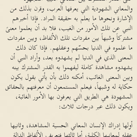
والمعاني الشهودية التي يعرفها العرب، وقرن بذلك من
الإشارة ونحوها ما يعلم به حقيقة المراد. فإذا أخبرهم
النبي عن تلك الأمور من الغيب، فلا بد أن يعلموا معنىً
مشتركاً وشبهاً بين مفردات تلك الألفاظ، وبين مفردات
ما علموه في الدنيا بحسّهم وعقلهم. فإذا كان ذلك
المعنى الذي في الدنيا لم يشهدوه بعد، وأراد النبي أن
يشهدوه مشاهدة كاملة ليفهموا به القدر المشترك بينه
وبين المعنى الغائب، أمكنه ذلك بأن يأتي بقول يكون
حكاية له وشبهاً، فيعلم المستمعون أن معرفتهم بالحقائق
المشهودة هي الطريق التي يعرفون بها الأمور الغائبة،
ويكون ذلك عبر درجات ثلاث:
أولها إدراك الإنسان المعاني الحسية المشاهدة، وثانيها
عقله لمعانيها الكلية، أما ثالثها فتعريف الألفاظ الدالة