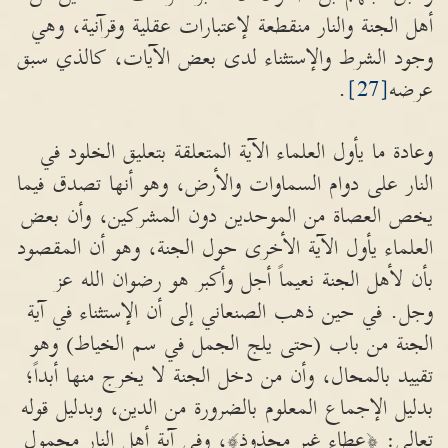
أهل الجنة والنار منقطعة لإعتبارات عقلية وقرآنية، وهي
وجود الشرط والإستثناء لدى بعض الآيات، كالذي سبق
عرضه
[27]
.
وعادة ما يأول العلماء الآية المتعلقة بتعليق الخلود في
النار على دوام السماوات والأرض، وهو أنها تصدق فيما
يخص العصاة من الموحدين دون المشركين، وأن بعض
العلماء يأول الآية الأخرى حول الجنة، وهو أن المقصود
بأن لأهل الجنة نعيماً أجل وأكبر هو رضوان الله عز
وجل. في حين ذهب الصنعاني إلى أن الإستثناء في آية
الجنة من باب (حتى يلج الجمل في سم الخياط) وهو
تقييد بالمحال، وأن من دخل الجنة لا يخرج منها أبداً؛
بدليل الإجماع المعلوم بالضرورة من الدين، وبدليل قوله
تعالى: ﴿عطاء غير مجذوذ﴾، وفي آية أهل النار محمول