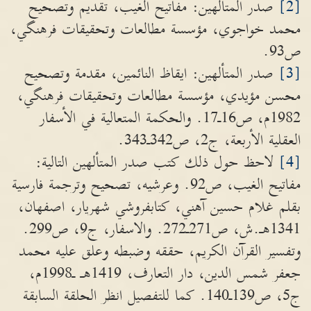
[2]
صدر المتألهين: مفاتيح الغيب، تقديم وتصحيح
محمد خواجوي، مؤسسة مطالعات وتحقيقات فرهنگي،
ص93.
[3]
صدر المتألهين: ايقاظ النائمين، مقدمة وتصحيح
محسن مؤيدي، مؤسسة مطالعات وتحقيقات فرهنگي،
1982م، ص16ـ17. والحكمة المتعالية في الأسفار
العقلية الأربعة، ج2، ص342ـ343.
[4]
لاحظ حول ذلك كتب صدر المتألهين التالية:
مفاتيح الغيب، ص92. وعرشيه، تصحيح وترجمة فارسية
بقلم غلام حسين آهني، كتابفروشي شهريار، اصفهان،
1341هـ.ش، ص271ـ272. والاسفار، ج9، ص299.
وتفسير القرآن الكريم، حققه وضبطه وعلق عليه محمد
جعفر شمس الدين، دار التعارف، 1419هـ ـ1998م،
ج5، ص139ـ140. كما للتفصيل انظر الحلقة السابقة