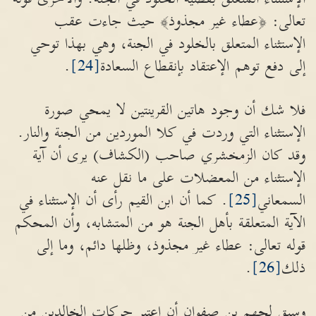
تعالى: ﴿عطاء غير مجذوذ﴾ حيث جاءت عقب
الإستثناء المتعلق بالخلود في الجنة، وهي بهذا توحي
إلى دفع توهم الإعتقاد بإنقطاع السعادة
[24]
.
فلا شك أن وجود هاتين القرينتين لا يمحي صورة
الإستثناء التي وردت في كلا الموردين من الجنة والنار.
وقد كان الزمخشري صاحب (الكشاف) يرى أن آية
الإستثناء من المعضلات على ما نقل عنه
السمعاني
[25]
. كما أن ابن القيم رأى أن الإستثناء في
الآية المتعلقة بأهل الجنة هو من المتشابه، وأن المحكم
قوله تعالى: عطاء غير مجذوذ، وظلها دائم، وما إلى
ذلك
[26]
.
وسبق لجهم بن صفوان أن اعتبر حركات الخالدين من