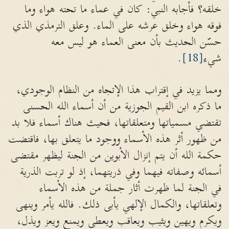
خلقه؟ فأجابه النبي: كان في عماء ما تحته هواء وما
فوقه هواء وخلق عرشه على الماء. وعلق الترمذي الذي
حسّن الحديث بأن معنى العماء هو ليس معه
شيء
[18]
.
ومما يزيد في إقتراب هذا الإتجاه من النظام الوجودي،
ما ذكره ابن القيم الجوزية من أن أسماء الله الحسنى
تقتضي مسمياتها ومتعلقاتها، فحيث هناك أسماء فلا بد
من ظهور أثر هذه الأسماء ووجود ما يتعلق بها، فاقتضت
حكمة الله أن يتم إنزال الأبوين من الجنة ليظهر مقتضى
أسمائه وصفاته فيهما وفي ذريتهما، إذ لو تربت الذرية
في الجنة لما ظهرت أثار جملة من هذه الأسماء
وتعلقاتها، والكمال الإلهي يأبى ذلك. فالله يأمر وينهى
ويكرم ويهين ويثيب ويعاقب ويعطي ويمنع ويعز ويذل،