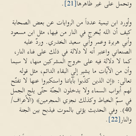
وتحمل على غير ظاهرها
[21]
.
وأورد ابن تيمية عدداً من الروايات عن بعض الصحابة
كيف أن الله يُخرج في النار من فيها، مثل ابن مسعود
وأبي هريرة وعمر وأبي سعيد الخدري. وردّ عليه
الصنعاني واعتبر أنه لا دلالة في ذلك على فناء النار،
كما لا دلالة فيه على خروج المشركين منها، لا سيما
وأن من الآيات ما يشير إلى البقاء الدائم، مثل قوله
تعالى: ﴿إن الذين كذّبوا بآياتنا واستكبروا عنها لا تفتّح
لهم أبواب السماء ولا يدخلون الجنّة حتّى يلج الجمل
في سمّ الخياط وكذلك نجزي المجرمين﴾ (الأعراف/
40). وفي الحديث يؤتى بالموت فيذبح بين الجنة
والنار
[22]
.