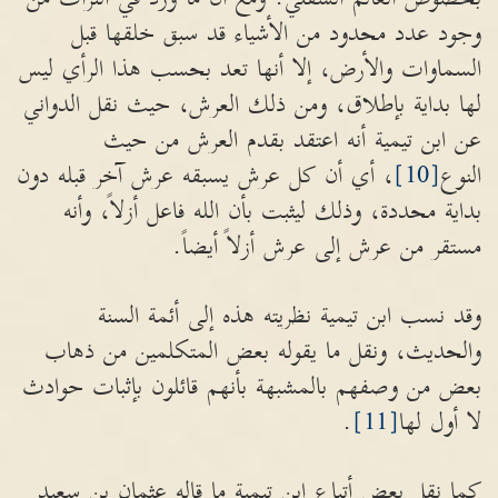
وجود عدد محدود من الأشياء قد سبق خلقها قبل
السماوات والأرض، إلا أنها تعد بحسب هذا الرأي ليس
لها بداية بإطلاق، ومن ذلك العرش، حيث نقل الدواني
عن ابن تيمية أنه اعتقد بقدم العرش من حيث
النوع
[10]
، أي أن كل عرش يسبقه عرش آخر قبله دون
بداية محددة، وذلك ليثبت بأن الله فاعل أزلاً، وأنه
مستقر من عرش إلى عرش أزلاً أيضاً.
وقد نسب ابن تيمية نظريته هذه إلى أئمة السنة
والحديث، ونقل ما يقوله بعض المتكلمين من ذهاب
بعض من وصفهم بالمشبهة بأنهم قائلون بإثبات حوادث
لا أول لها
[11]
.
كما نقل بعض أتباع ابن تيمية ما قاله عثمان بن سعيد