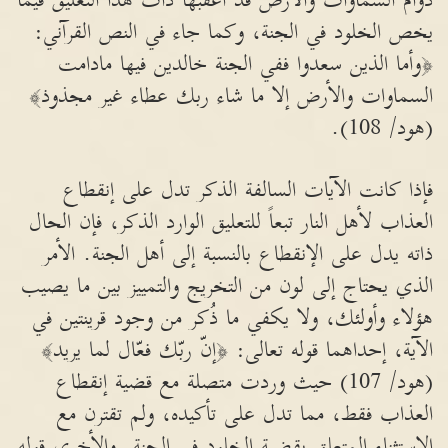
دوام السماوات والأرض قد أعقبها ذات هذا التعليق فيما
يخص الخلود في الجنة، وكما جاء في النص القرآني:
﴿وأما الذين سعدوا ففي الجنة خالدين فيها مادامت
السماوات والأرض إلا ما شاء ربك عطاء غير مجذوذ﴾
(هود/ 108).
فإذا كانت الآيات السالفة الذكر تدل على إنقطاع
العذاب لأهل النار تبعاً للتعليق الوارد الذكر، فإن الحال
ذاته يدل على الإنقطاع بالنسبة إلى أهل الجنة. الأمر
الذي يحتاج إلى لون من التخريج والتمييز بين ما يصيب
هؤلاء وأولئك، ولا يكفي ما ذُكر من وجود قرينتين في
الآية، إحداهما قوله تعالى: ﴿إنّ ربّك فعّال لما يريد﴾
(هود/ 107) حيث وردت متصلة مع قضية إنقطاع
العذاب فقط، مما تدل على تأكيده، ولم تقترن مع
الإستثناء المتعلق بقضية الخلود في الجنة. والأخرى قوله