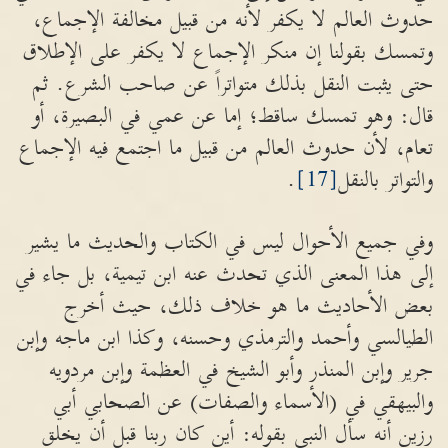
حدوث العالم لا يكفر لأنه من قبيل مخالفة الإجماع،
وتمسك بقولنا إن منكر الإجماع لا يكفر على الإطلاق
حتى يثبت النقل بذلك متواتراً عن صاحب الشرع. ثم
قال: وهو تمسك ساقط؛ إما عن عمي في البصيرة، أو
تعام، لأن حدوث العالم من قبيل ما اجتمع فيه الإجماع
والتواتر بالنقل
[17]
.
وفي جميع الأحوال ليس في الكتاب والحديث ما يشير
إلى هذا المعنى الذي تحدث عنه ابن تيمية، بل جاء في
بعض الأحاديث ما هو خلاف ذلك، حيث أخرج
الطيالسي وأحمد والترمذي وحسنه، وكذا ابن ماجه وإبن
جرير وإبن المنذر وأبو الشيخ في العظمة وإبن مردويه
والبيهقي في (الأسماء والصفات) عن الصحابي أبي
رزين أنه سأل النبي بقوله: أين كان ربنا قبل أن يخلق