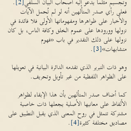
وتجسيم مثلما يدعو إليه أصحاب البيان السلفي
[2]
.
فعلى رأي صدر المتألهين أنه لو لم تُحمل الآيات
والأخبار على ظواهرها ومفهوماتها الأولى فلا فائدة في
نزولها وورودها على عموم الخلق وكافة الناس، بل كان
نزولها على ذلك التقدير في باب «فهوم
متشابهات»
[3]
.
وهو ذات التبرير الذي تقدمه الدائرة البيانية في تعويلها
على الظواهر اللفظية من غير تأويل وتحريف.
كما أضاف صدر المتألهين بأن هذا الإبقاء لظواهر
الألفاظ على معانيها الأصلية يجعلها ذات خاصية
مشتركة تتمثل في روح المعنى الذي يقبل التطبيق على
مصاديق مختلفة كثيرة
[4]
.