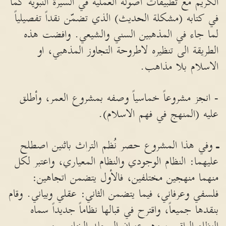
الكريم مع تطبيقات اصوله العملية في السيرة النبوية كما
في كتابه (مشكلة الحديث) الذي تضمّن نقداً تفصيلياً
لما جاء في المذهبين السني والشيعي. وافضت هذه
الطريقة الى تنظيره لاطروحة التجاوز المذهبي، او
الاسلام بلا مذاهب.
- انجز مشروعاً خماسياً وصفه بمشروع العمر، وأطلق
عليه (المنهج في فهم الاسلام).
ـ
وفي هذا المشروع حصر نُظم التراث باثنين اصطلح
عليهما: النظام الوجودي والنظام المعياري، واعتبر لكل
منهما منهجين مختلفين، فالأول يتضمن اتجاهين:
فلسفي وعرفاني، فيما يتضمن الثاني: عقلي وبياني. وقام
بنقدها جميعاً، واقترح في قبالها نظاماً جديداً سماه