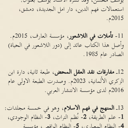
يوسف محسن، وقد نشره الاستاذ يوسف بعنوان:
استعمالات فهم الدين، دار امل الجديدة، دمشق،
2015م.
11-
تأملات في اللاشعور
، مؤسسة العارف، 2015م.
وأصل هذا الكتاب عائد إلى (دور اللاشعور في الحياة)
الصادر عام 1985.
12ـ
مفارقات نقد العقل المحض
، طبعة ثانية، دارة ابن
الزكري الألمانية، 2023م. وصدرت الطبعة الاولى عام
2016م لدى مؤسسة الانتشار العربي.
13ـ
المنهج في فهم الاسلام
، وهو في خمسة مجلدات:
1
- علم الطريقة،
2
- نُظم التراث،
3
- النظام الوجودي،
4
- النظام المعياري،
5
- النظام الواقعي، مؤسسة