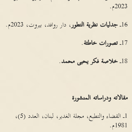
2023م.
16ـ
جدليات نظرية التطور
، دار روافد، بيروت، 2023م.
17ـ
تصورات خاطئة
.
18ـ
خلاصة فكر يحيى محمد
.
مقالاته
ودراساته
المنشورة
1ـ القضاء والتطبع، مجلة الغدير، لبنان، العدد (5)،
1981م.