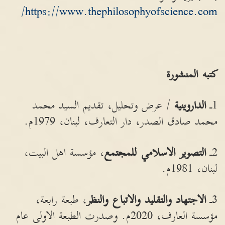
https://www.thephilosophyofscience.com/
كتبه
المنشورة
1ـ
الداروينية
/ عرض وتحليل، تقديم السيد محمد
محمد صادق الصدر، دار التعارف، لبنان، 1979م.
2ـ
التصوير
الاسلامي
للمجتمع
، مؤسسة اهل البيت،
لبنان، 1981م.
3ـ
الاجتهاد
والتقليد
والاتباع
والنظر
، طبعة رابعة،
مؤسسة العارف، 2020م. وصدرت الطبعة الاولى عام