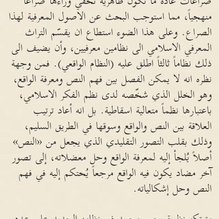
صراعات عادة ما تكون ظاهرية تخفي وراءها صراعاً
منهجياً، مما استوجب البحث عن الاصول المعرفية لهذا
الصراع. وعلى هذا الضوء استطاع ان يقسّم التراث
المعرفي الاسلامي الى نظامين معرفيين، وأن يضيف الى
ذلك نظاماً ثالثاً اطلق عليه (النظام الواقعي). فمن وجهة
نظره انه لا يمكن الفصل بين فهم النص ومعرفة الواقع،
وهو الخلل الذي شخّصه لدى نظم الفكر الاسلامي،
باعتبارها نظماً متعالية اسقاطية. بل انه أعاد ترتيب
العلاقة بين النص والواقع وسوقها في الطريق السليم،
وذلك بقلب التصور التقليدي الذي يجعل من «النص»
أصلاً يُلجأ إليه لمعرفة الواقع وحل معضلاته، إلى تصور
آخر مضاد يكون فيه الواقع مرجعاً يُحتكم إليه في فهم
النص وحل إشكالياته.