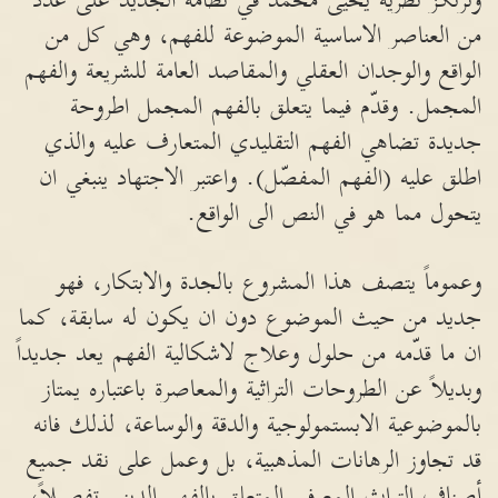
وترتكز نظرية يحيى محمد في نظامه الجديد على عدد
من العناصر الاساسية الموضوعة للفهم، وهي كل من
الواقع والوجدان العقلي والمقاصد العامة للشريعة والفهم
المجمل. وقدّم فيما يتعلق بالفهم المجمل اطروحة
جديدة تضاهي الفهم التقليدي المتعارف عليه والذي
اطلق عليه (الفهم المفصّل). واعتبر الاجتهاد ينبغي ان
يتحول مما هو في النص الى الواقع.
وعموماً يتصف هذا المشروع بالجدة والابتكار، فهو
جديد من حيث الموضوع دون ان يكون له سابقة، كما
ان ما قدّمه من حلول وعلاج لاشكالية الفهم يعد جديداً
وبديلاً عن الطروحات التراثية والمعاصرة باعتباره يمتاز
بالموضوعية الابستمولوجية والدقة والوساعة، لذلك فانه
قد تجاوز الرهانات المذهبية، بل وعمل على نقد جميع
أصناف التراث المعرفي المتعلق بالفهم الديني تفصيلاً،