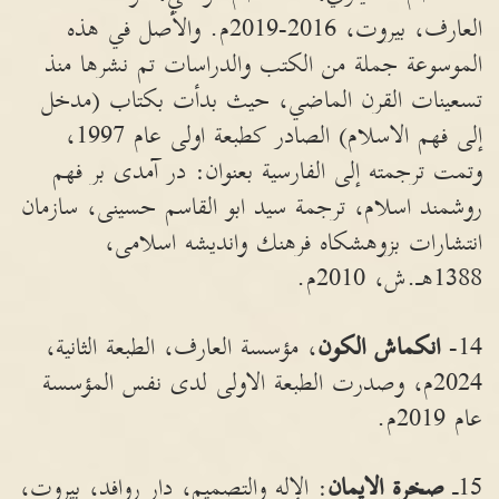
العارف، بيروت، 2016-2019م. والأصل في هذه
الموسوعة جملة من الكتب والدراسات تم نشرها منذ
تسعينات القرن الماضي، حيث بدأت بكتاب (مدخل
إلى فهم الاسلام) الصادر كطبعة اولى عام 1997،
وتمت ترجمته إلى الفارسية بعنوان: در آمدى بر فهم
روشمند اسلام، ترجمة سيد ابو القاسم حسينى، سازمان
انتشارات بزوهشكاه فرهنك وانديشه اسلامى،
1388هـ.ش، 2010م.
14-
انكماش الكون
، مؤسسة العارف، الطبعة الثانية،
2024م، وصدرت الطبعة الاولى لدى نفس المؤسسة
عام 2019م.
15ـ
صخرة الايمان
: الإله والتصميم، دار روافد، بيروت،