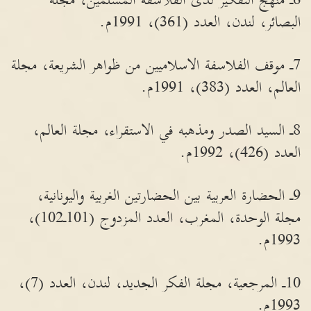
6ـ منهج التفكير لدى الفلاسفة المسلمين، مجلة
البصائر، لندن، العدد (361)، 1991م.
7ـ موقف الفلاسفة الاسلاميين من ظواهر الشريعة، مجلة
العالم، العدد (383)، 1991م.
8ـ السيد الصدر ومذهبه في الاستقراء، مجلة العالم،
العدد (426)، 1992م.
9ـ الحضارة العربية بين الحضارتين الغربية واليونانية،
مجلة الوحدة، المغرب، العدد المزدوج (101ـ102)،
1993م.
10ـ المرجعية، مجلة الفكر الجديد، لندن، العدد (7)،
1993م.