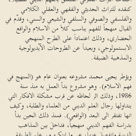
كنقده للتراث الحديثي والفقهي والعقلي الكلامي
والفلسفي والصوفي والسلفي والشيعي والسني، وقدّم في
القبال منهجاً للفهم يناسب كلاً من الاسلام والواقع
الحضاري، وذلك اعتماداً على الطرح المنهجي
الابستمولوجي، وبعيداً عن الطروحات الآيديولوجية
والمذهبية الضيقة.
ويؤطر يحيى محمد مشروعه بعنوان عام هو (المنهج في
فهم الاسلام). وهو مشروع بدأ العمل به منذ سنة
1986، وذلك اثر لحاظه عن قرب مشكلة الافكار التي
يتداولها رجال العلم الديني من العلماء والطلبة، وكيف
انها تفتقر الى البعد (الواقعي). فمنذ ذلك الحين بدأ
بدراسة الفهم الديني منهجياً، فداخلَ بين المذاهب
الدينية وانفصلَ عنها، عبر ما ابتكره من علم الطريقة.