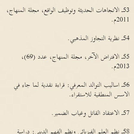
53ـ الاتجاهات الحديثة وتوظيف الواقع، مجلة المنهاج،
2011م.
54ـ نظرية التجاوز المذهبي.
55ـ الافتراض الآخر، مجلة المنهاج، عدد (69)،
2013م.
56ـ اساليب التوالد المعرفي: قراءة نقدية لما جاء في
الاسس المنطقية للاستقراء.
57ـ الاعتقاد القاتل وغياب الضمير.
58ـ نظم العلم الفيزيائي ونظم الفهم الديني: دراسة