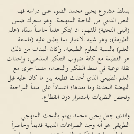
يسلط مشروع يحيى محمد الضوء على دراسة فهم
النص الديني من الناحية المنهجية. وهو يتحرك ضمن
(البنى التحتية) للفهم، اذ ابتكر علماً خاصاً سمّاه (علم
الطريقة)، وهو شبيه الاعتبار بما يطلق عليه (فلسفة
العلم) بالنسبة للعلوم الطبيعية. وكان الهدف من ذلك
هو القطيعة مع كافة ضروب التفكير المذهبي، وإحداث
نقلة نوعية في نمط التفكير والبحث؛ مثلما جرى مع
العلم الطبيعي الذي أحدث قطيعة بين ما كان عليه قبل
النهضة الحديثة وما بعدها؛ اعتماداً على مبدأ المراجعة
وفحص النظريات باستمرار دون انقطاع.
والذي جعل يحيى محمد يهتم بالبحث المنهجي
الطريقي هو أنه وجد الصراعات الدينية قديماً وحاضراً