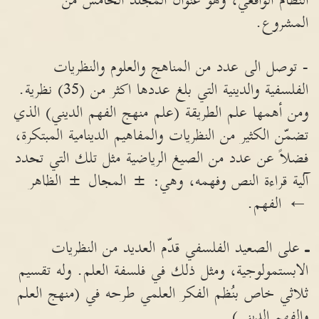
النظام الواقعي، وهو عنوان المجلد الخامس من
المشروع.
- توصل الى عدد من المناهج والعلوم والنظريات
الفلسفية والدينية التي بلغ عددها اكثر من (35) نظرية.
ومن أهمها علم الطريقة (علم منهج الفهم الديني) الذي
تضمّن الكثير من النظريات والمفاهيم الدينامية المبتكرة،
فضلاً عن عدد من الصيغ الرياضية مثل تلك التي تحدد
آلية قراءة النص وفهمه، وهي: ± المجال ± الظاهر
← الفهم.
ـ
على الصعيد الفلسفي قدّم العديد من النظريات
الابستمولوجية، ومثل ذلك في فلسفة العلم. وله تقسيم
ثلاثي خاص بنُظم الفكر العلمي طرحه في (منهج العلم
والفهم الديني).